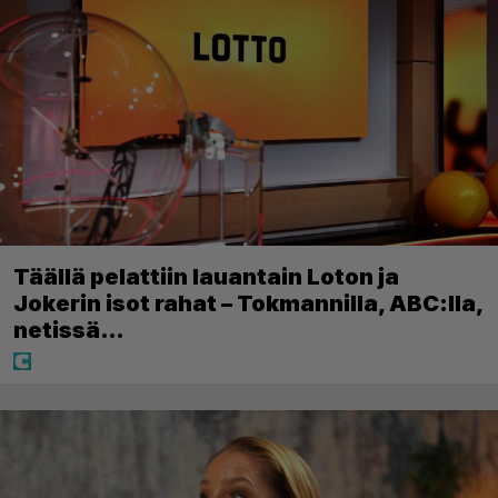
Täällä pelattiin lauantain Loton ja
Jokerin isot rahat – Tokmannilla, ABC:lla,
netissä…