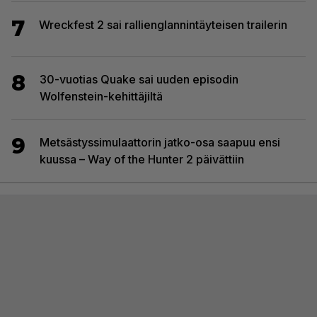
7
Wreckfest 2 sai rallienglannintäyteisen trailerin
8
30-vuotias Quake sai uuden episodin
Wolfenstein-kehittäjiltä
9
Metsästyssimulaattorin jatko-osa saapuu ensi
kuussa – Way of the Hunter 2 päivättiin