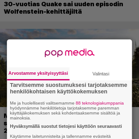
30-vuotias Quake sai uuden episodin
Wolfenstein-kehittäjiltä
Arvostamme yksityisyyttäsi
Valintasi
Tarvitsemme suostumuksesi tarjotaksemme
henkilökohtaisen käyttökokemuksen
Me ja huolellisesti valitsemamme
88 teknologiakumppania
hyödynnämme henkilötietoja tarjotaksemme paremman
käyttäjäkokemuksen sekä kohdentaaksemme sisältöä ja
Metsästyssimulaattorin jatko-osa
mainoksia.
saapuu ensi kuussa – Way of the Hunter
Hyväksymällä suostut tietojesi käyttöön seuraavasti
2 päivättiin
Käytämme laitetunnisteita ja tallennamme evästeitä