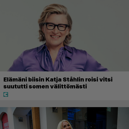
Elämäni biisin Katja Ståhlin roisi vitsi
suututti somen välittömästi