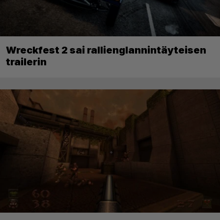
Wreckfest 2 sai rallienglannintäyteisen
trailerin