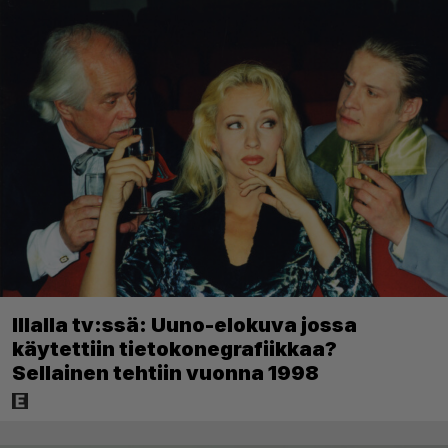
Illalla tv:ssä: Uuno-elokuva jossa
käytettiin tietokonegrafiikkaa?
Sellainen tehtiin vuonna 1998