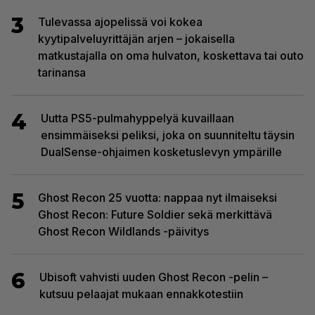
3
Tulevassa ajopelissä voi kokea
kyytipalveluyrittäjän arjen – jokaisella
matkustajalla on oma hulvaton, koskettava tai outo
tarinansa
4
Uutta PS5-pulmahyppelyä kuvaillaan
ensimmäiseksi peliksi, joka on suunniteltu täysin
DualSense-ohjaimen kosketuslevyn ympärille
5
Ghost Recon 25 vuotta: nappaa nyt ilmaiseksi
Ghost Recon: Future Soldier sekä merkittävä
Ghost Recon Wildlands -päivitys
6
Ubisoft vahvisti uuden Ghost Recon -pelin –
kutsuu pelaajat mukaan ennakkotestiin