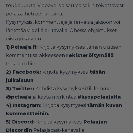
toukokuuta. Videoversio seuraa sekin toivottavasti
perässä heti perjantaina.
Kysymyksiä, kommentteja ja terveisiä jaksoon voi
lähettää viidellä eri tavalla. Ohessa ohjeistukset
niistä jokaiseen.
1)
Pelaaja.fi:
Kirjoita kysymyksesi tämän uutisen
kommenttisarakkeeseen
rekisteröitymällä
Pelaaja.fi:hin.
2) Facebook:
Kirjoita kysymyksesi
tähän
julkaisuun
.
3)
Twitter:
Kohdista kysymyksesi tilillemme
@pelaaja
ja käytä merkintää
#kysypelaajalta
4) Instagram:
Kirjoita kysymysesi
tämän kuvan
kommentteihin
.
5) Discord:
Kirjoita kysymyksesi
Pelaajan
Discordin
Pelaajacast-kanavalle.