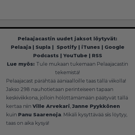
Pelaajacastin uudet jaksot löytyvät:
Pelaaja
|
Supla
|
Spotify
|
iTunes
|
Google
Podcasts
|
YouTube
|
RSS
Lue myös:
Tule mukaan tukemaan Pelaajacastin
tekemistä!
Pelaajacast pärähtää ääniaalloille taas tällä viikolla!
Jakso 298 nauhotietaan perinteiseen tapaan
keskiviikkona, jolloin hölöttämämään päätyvät tällä
kertaa niin
Ville Arvekari
,
Janne Pyykkönen
kuin
Panu Saarenoja
. Mikäli kysyttävää siis löytyy,
taas on aika kysyä!