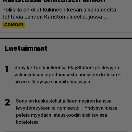
Luetuimmat
1
Sony kertoo kuulleensa PlayStation-pelilevyjen
valmistuksen lopettamisesta nousseen kritiikin –
aikoo silti pysyä suunnitelmassaan
2
Sony on keskustellut jälleenmyyjien kanssa
levyttömyyteen siirtymisestä – Yhdysvalloissa
pelejä myydään latauskoodin sisältävissä
koteloissa