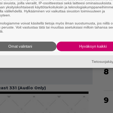
i sivuista, joilla vierailit, IP-osoitteestasi sekä laitteesi ominaisuuksista
an yksityiskohtaisesti käyttötarkoituksiin ja teknologiakumppaneihimm
la välilehdellä. Hylkääminen voi vaikuttaa sivuston toimivuuteen ja
6
yyteen.
knologiamme voivat käsitellä tietoja myös ilman suostumusta, jos niillä o
u peruste. Voit vastustaa tätä tai muuttaa asetuksiasi milloin tahansa se
lä.
7
Omat valintani
Hyväksyn kaikki
Tietosuojak
8
ast 331 (Audio Only)
9