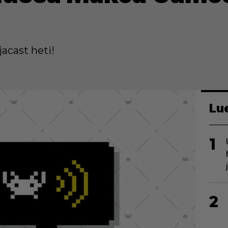
acast heti!
Lu
1
2