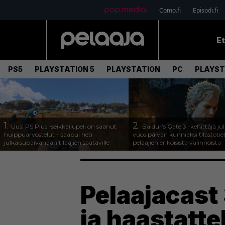
Como.fi
Episodi.fi
E
PS5
PLAYSTATION 5
PLAYSTATION
PC
PLAYST
1.
2.
Uusi PS Plus -seikkailupeli on saanut
Baldur’s Gate 3 -kehittäjä jul
huippuarvostelut – saapui heti
vuosipäivän kunniaksi tilastotie
julkaisupäivänään tilaajien saataville
pelaajien erikoisista valinnoista
Pelaajacast 
ja haastatt