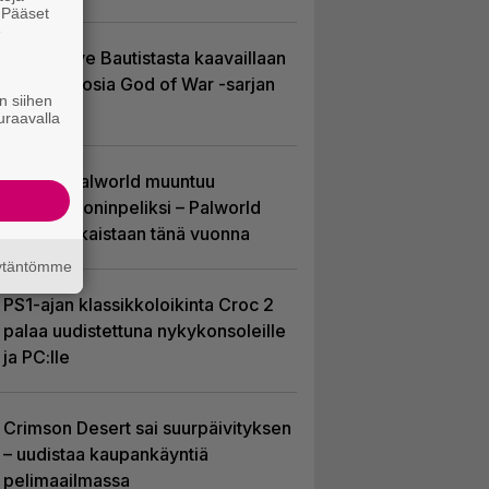
. Pääset
e
Huhu: Dave Bautistasta kaavaillaan
uutta Kratosia God of War -sarjan
n siihen
pääosaan
uraavalla
Hittipeli Palworld muuntuu
massiivimoninpeliksi – Palworld
Online julkaistaan tänä vuonna
äytäntömme
PS1-ajan klassikkoloikinta Croc 2
palaa uudistettuna nykykonsoleille
ja PC:lle
Crimson Desert sai suurpäivityksen
– uudistaa kaupankäyntiä
pelimaailmassa