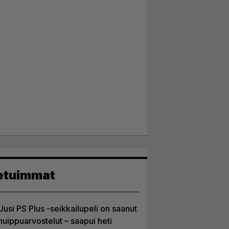
etuimmat
Uusi PS Plus -seikkailupeli on saanut
huippuarvostelut – saapui heti