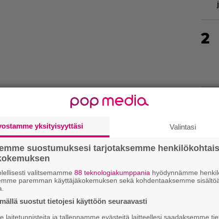
2
3
vostamme yksityisyyttäsi
Valintasi
4
semme suostumuksesi tarjotaksemme henkilökohtai
so omalle laitteellesi:
ökokemuksen
lellisesti valitsemamme
88 teknologiakumppania
hyödynnämme henkilö
semme paremman käyttäjäkokemuksen sekä kohdentaaksemme sisältöä
a.
5
ällä suostut tietojesi käyttöön seuraavasti
laitetunnisteita ja tallennamme evästeitä laitteellesi saadaksemme tie