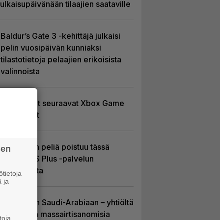
julkaisupäivänään tilaajien saataville
Baldur’s Gate 3 -kehittäjä julkaisi
pelin vuosipäivän kunniaksi
tilastotietoja pelaajien erikoisista
valinnoista
Tässä ovat seuraavat Xbox Game
Pass -pelit
Yhdeksän peliä poistuu tässä
sen
kuussa PS Plus -palvelun
tarjonnasta
tietoja
 ja
EA myytiin Saudi-Arabiaan – yhtiöltä
odotetaan massairtisanomisia
toja