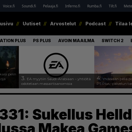
Voice.fi
Soundi.fi
Pelaaja.fi
Inferno.fi
Rumba.fi
Tilt.fi
Metel
tusivu
Uutiset
Arvostelut
Podcast
Tilaa l
ATION PLUS
PS PLUS
AVOIN MAAILMA
SWITCH 2
kaisi pelin
3.
4.
toja
EA myytiin Saudi-Arabiaan – yhtiöltä
Yhdeksän peliä p
odotetaan massairtisanomisia
PS Plus -palvelun ta
331: Sukellus Hell
elussa Makea Game