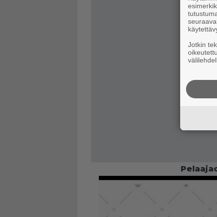
esimerkiks
tutustuma
seuraaval
käytettäv
Jotkin te
oikeutett
välilehdel
Pelaajac