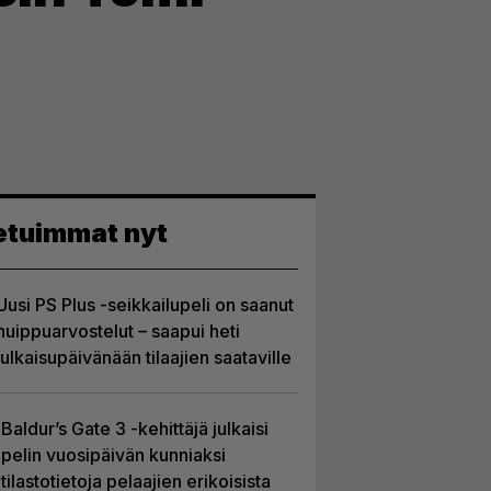
etuimmat nyt
Uusi PS Plus -seikkailupeli on saanut
huippuarvostelut – saapui heti
julkaisupäivänään tilaajien saataville
Baldur’s Gate 3 -kehittäjä julkaisi
pelin vuosipäivän kunniaksi
tilastotietoja pelaajien erikoisista