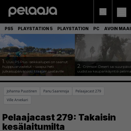
PS5
PLAYSTATION 5
PLAYSTATION
PC
AVOIN MAA
1.
Uusi PS Plus -seikkailupeli on saanut
2.
huippuarvostelut – saapui heti
Crimson Desert sai suurpäivi
julkaisupäivänään tilaajien saataville
uudistaa kaupankäyntiä pelim
Johanna Puustinen
Panu Saarenoja
Pelaajacast 279
Ville Arvekari
Pelaajacast 279: Takaisin
kesälaitumilta