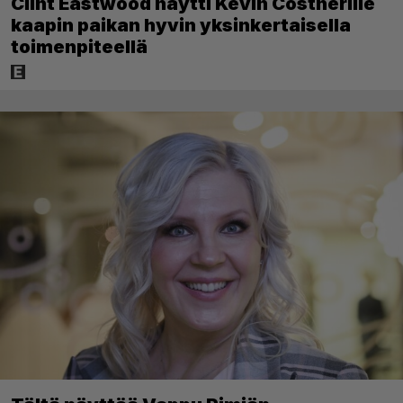
Clint Eastwood näytti Kevin Costnerille
kaapin paikan hyvin yksinkertaisella
toimenpiteellä