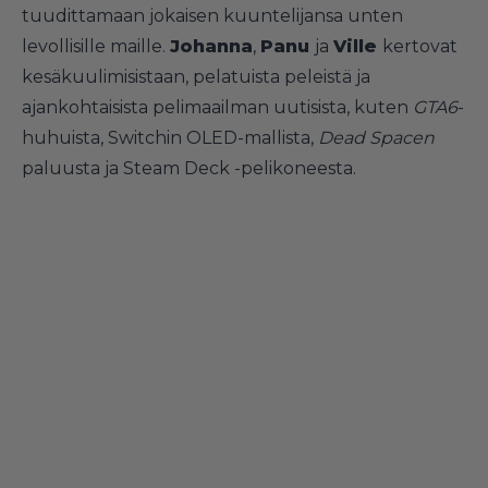
tuudittamaan jokaisen kuuntelijansa unten
levollisille maille.
Johanna
,
Panu
ja
Ville
kertovat
kesäkuulimisistaan, pelatuista peleistä ja
ajankohtaisista pelimaailman uutisista, kuten
GTA6
-
huhuista, Switchin OLED-mallista,
Dead Spacen
paluusta ja Steam Deck -pelikoneesta.