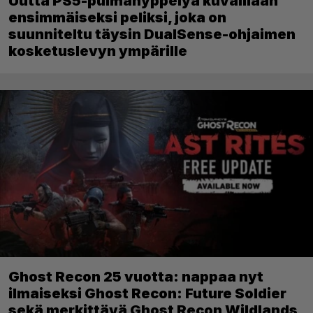
Uutta PS5-pulmahyppelyä kuvaillaan
ensimmäiseksi peliksi, joka on
suunniteltu täysin DualSense-ohjaimen
kosketuslevyn ympärille
Ghost Recon 25 vuotta: nappaa nyt