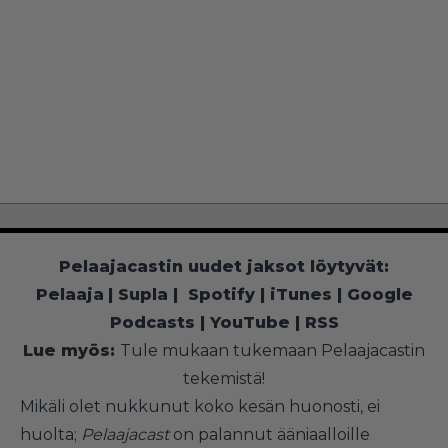
Pelaajacastin uudet jaksot löytyvät:
Pelaaja
|
Supla
|
Spotify
|
iTunes
|
Google
Podcasts
|
YouTube
|
RSS
Lue myös:
Tule mukaan tukemaan Pelaajacastin
tekemistä!
Mikäli olet nukkunut koko kesän huonosti, ei
huolta;
Pelaajacast
on palannut ääniaalloille