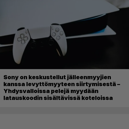
Sony on keskustellut jälleenmyyjien
kanssa levyttömyyteen siirtymisestä –
Yhdysvalloissa pelejä myydään
latauskoodin sisältävissä koteloissa