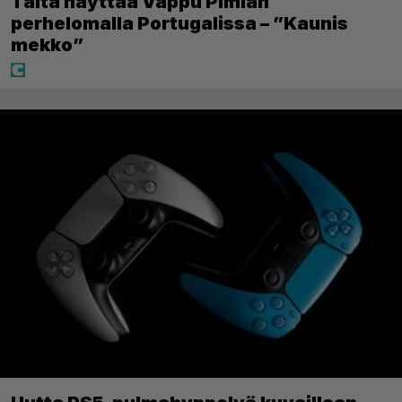
Tältä näyttää Vappu Pimiän
perhelomalla Portugalissa – ”Kaunis
mekko”