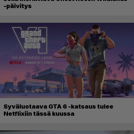
ilmaiseksi Ghost Recon: Future Soldier
sekä merkittävä Ghost Recon Wildlands
-päivitys
Syväluotaava GTA 6 -katsaus tulee
Netflixiin tässä kuussa