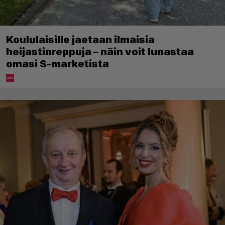
Koululaisille jaetaan ilmaisia
heijastinreppuja – näin voit lunastaa
omasi S-marketista