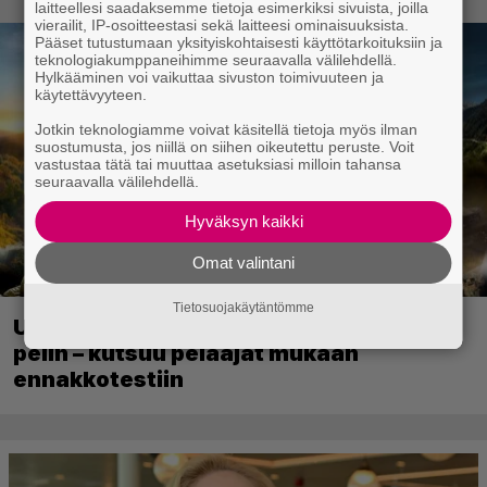
konsolina
laitteellesi saadaksemme tietoja esimerkiksi sivuista, joilla
vierailit, IP-osoitteestasi sekä laitteesi ominaisuuksista.
Pääset tutustumaan yksityiskohtaisesti käyttötarkoituksiin ja
teknologiakumppaneihimme seuraavalla välilehdellä.
Hylkääminen voi vaikuttaa sivuston toimivuuteen ja
käytettävyyteen.
Jotkin teknologiamme voivat käsitellä tietoja myös ilman
suostumusta, jos niillä on siihen oikeutettu peruste. Voit
vastustaa tätä tai muuttaa asetuksiasi milloin tahansa
seuraavalla välilehdellä.
Hyväksyn kaikki
Omat valintani
Tietosuojakäytäntömme
Ubisoft vahvisti uuden Ghost Recon -
pelin – kutsuu pelaajat mukaan
ennakkotestiin