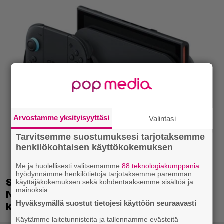
Arvostamme yksityisyyttäsi
Valintasi
Tarvitsemme suostumuksesi tarjotaksemme
henkilökohtaisen käyttökokemuksen
Me ja huolellisesti valitsemamme
88 teknologiakumppania
hyödynnämme henkilötietoja tarjotaksemme paremman
käyttäjäkokemuksen sekä kohdentaaksemme sisältöä ja
mainoksia.
Switch 2 jatkaa voittokulkuaan
Hyväksymällä suostut tietojesi käyttöön seuraavasti
Nintendon nopeimmin myytynä
Käytämme laitetunnisteita ja tallennamme evästeitä