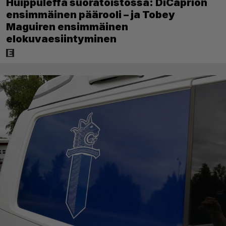
Huippuleffa suoratoistossa: DiCaprion
ensimmäinen päärooli – ja Tobey
Maguiren ensimmäinen
elokuvaesiintyminen