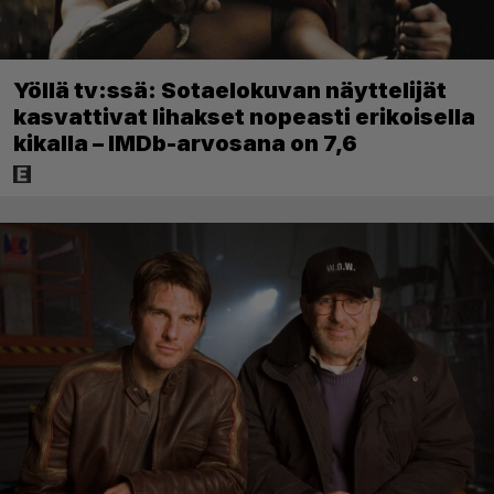
Yöllä tv:ssä: Sotaelokuvan näyttelijät
kasvattivat lihakset nopeasti erikoisella
kikalla – IMDb-arvosana on 7,6