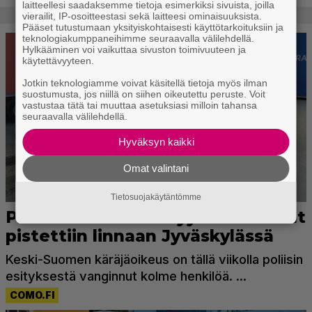
laitteellesi saadaksemme tietoja esimerkiksi sivuista, joilla
vierailit, IP-osoitteestasi sekä laitteesi ominaisuuksista.
Pääset tutustumaan yksityiskohtaisesti käyttötarkoituksiin ja
teknologiakumppaneihimme seuraavalla välilehdellä.
Hylkääminen voi vaikuttaa sivuston toimivuuteen ja
käytettävyyteen.
Jotkin teknologiamme voivat käsitellä tietoja myös ilman
suostumusta, jos niillä on siihen oikeutettu peruste. Voit
vastustaa tätä tai muuttaa asetuksiasi milloin tahansa
seuraavalla välilehdellä.
Hyväksyn kaikki
Omat valintani
Tietosuojakäytäntömme