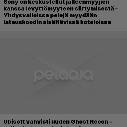
Sony on keskustellut jälleenmyyjien
kanssa levyttömyyteen siirtymisestä –
Yhdysvalloissa pelejä myydään
latauskoodin sisältävissä koteloissa
Ubisoft vahvisti uuden Ghost Recon -