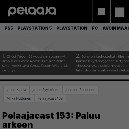
PS5
PLAYSTATION 5
PLAYSTATION
PC
AVOIN MAA
1.
2.
Ghost Recon 25 vuotta: nappaa nyt
Sony on keskustellut jälleen
ilmaiseksi Ghost Recon: Future Soldier
kanssa levyttömyyteen siirtymis
sekä merkittävä Ghost Recon Wildlands -
Yhdysvalloissa pelejä myydään
päivitys
latauskoodin sisältävissä koteloi
Janne Kaitila
Janne Pyykkönen
Johanna Puustinen
Miika Huttunen
Pelaajacast 153
Pelaajacast 153: Paluu
arkeen