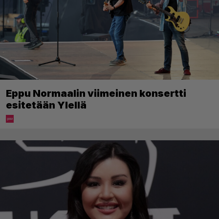
Eppu Normaalin viimeinen konsertti
esitetään Ylellä