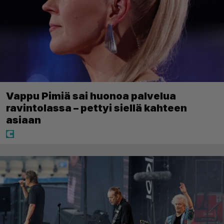
Vappu Pimiä sai huonoa palvelua
ravintolassa – pettyi siellä kahteen
asiaan