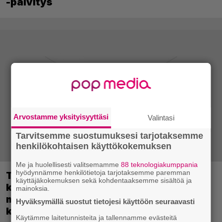
-päivitys
Arvostamme yksityisyyttäsi
Valintasi
Tarvitsemme suostumuksesi tarjotaksemme
henkilökohtaisen käyttökokemuksen
Me ja huolellisesti valitsemamme
88 teknologiakumppania
hyödynnämme henkilötietoja tarjotaksemme paremman
Tulevassa ajopelissä voi kokea
käyttäjäkokemuksen sekä kohdentaaksemme sisältöä ja
kyytipalveluyrittäjän arjen – jokaisella
mainoksia.
matkustajalla on oma hulvaton,
Hyväksymällä suostut tietojesi käyttöön seuraavasti
koskettava tai outo tarinansa
Käytämme laitetunnisteita ja tallennamme evästeitä