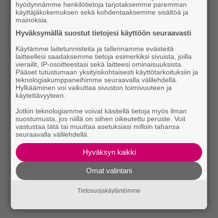
hyödynnämme henkilötietoja tarjotaksemme paremman
käyttäjäkokemuksen sekä kohdentaaksemme sisältöä ja
mainoksia.
Hyväksymällä suostut tietojesi käyttöön seuraavasti
Käytämme laitetunnisteita ja tallennamme evästeitä
laitteellesi saadaksemme tietoja esimerkiksi sivuista, joilla
vierailit, IP-osoitteestasi sekä laitteesi ominaisuuksista.
Pääset tutustumaan yksityiskohtaisesti käyttötarkoituksiin ja
teknologiakumppaneihimme seuraavalla välilehdellä.
Hylkääminen voi vaikuttaa sivuston toimivuuteen ja
käytettävyyteen.
Jotkin teknologiamme voivat käsitellä tietoja myös ilman
suostumusta, jos niillä on siihen oikeutettu peruste. Voit
vastustaa tätä tai muuttaa asetuksiasi milloin tahansa
seuraavalla välilehdellä.
Hyväksyn kaikki
Omat valintani
Tietosuojakäytäntömme