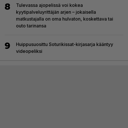
8
Tulevassa ajopelissä voi kokea
kyytipalveluyrittäjän arjen – jokaisella
matkustajalla on oma hulvaton, koskettava tai
outo tarinansa
9
Huippusuosittu Soturikissat-kirjasarja kääntyy
videopeliksi