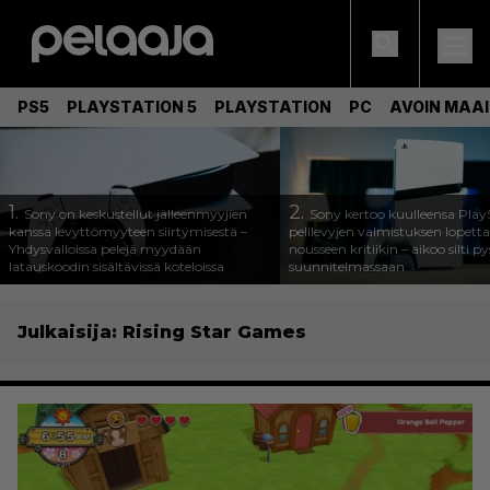
PS5
PLAYSTATION 5
PLAYSTATION
PC
AVOIN MAA
1.
2.
Sony on keskustellut jälleenmyyjien
Sony kertoo kuulleensa Play
kanssa levyttömyyteen siirtymisestä –
pelilevyjen valmistuksen lopett
Yhdysvalloissa pelejä myydään
nousseen kritiikin – aikoo silti p
latauskoodin sisältävissä koteloissa
suunnitelmassaan
Julkaisija:
Rising Star Games