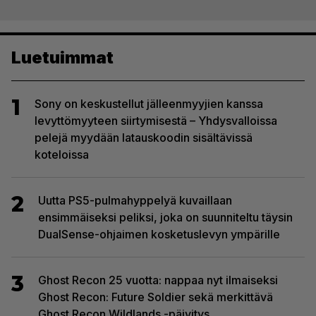
Luetuimmat
1
Sony on keskustellut jälleenmyyjien kanssa
levyttömyyteen siirtymisestä – Yhdysvalloissa
pelejä myydään latauskoodin sisältävissä
koteloissa
2
Uutta PS5-pulmahyppelyä kuvaillaan
ensimmäiseksi peliksi, joka on suunniteltu täysin
DualSense-ohjaimen kosketuslevyn ympärille
3
Ghost Recon 25 vuotta: nappaa nyt ilmaiseksi
Ghost Recon: Future Soldier sekä merkittävä
Ghost Recon Wildlands -päivitys