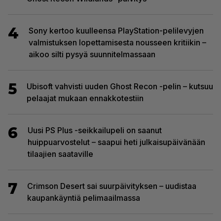
4
Sony kertoo kuulleensa PlayStation-pelilevyjen
valmistuksen lopettamisesta nousseen kritiikin –
aikoo silti pysyä suunnitelmassaan
5
Ubisoft vahvisti uuden Ghost Recon -pelin – kutsuu
pelaajat mukaan ennakkotestiin
6
Uusi PS Plus -seikkailupeli on saanut
huippuarvostelut – saapui heti julkaisupäivänään
tilaajien saataville
7
Crimson Desert sai suurpäivityksen – uudistaa
kaupankäyntiä pelimaailmassa