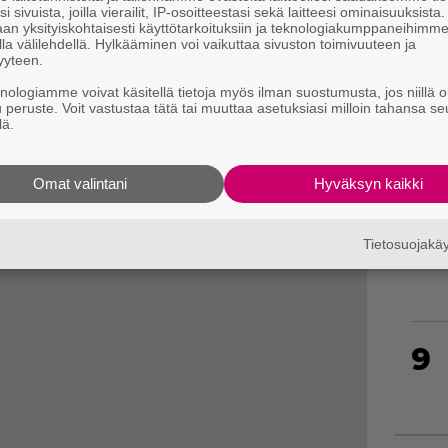
6
i sivuista, joilla vierailit, IP-osoitteestasi sekä laitteesi ominaisuuksista
tapahtuu nyt tehtäväpohjaisesti, ja jokainen
an yksityiskohtaisesti käyttötarkoituksiin ja teknologiakumppaneihimm
la välilehdellä. Hylkääminen voi vaikuttaa sivuston toimivuuteen ja
n itsenäinen televisiosarjan jakso. Kullakin
yyteen.
kunsa, keskikohtansa ja päätöksensä, mikä
knologiamme voivat käsitellä tietoja myös ilman suostumusta, jos niillä o
arinasta kovin pirstaloituneelta tuntuvan
u peruste. Voit vastustaa tätä tai muuttaa asetuksiasi milloin tahansa se
7
lä.
ritty pitämään aina myös kohtalaisen tiiviinä,
n pahikset saavat vähän ruutuaikaa ja jäävät
Omat valintani
Hyväksyn kaikki
iksi.
8
Tietosuojak
9