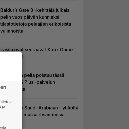
Baldur’s Gate 3 -kehittäjä julkaisi
pelin vuosipäivän kunniaksi
tilastotietoja pelaajien erikoisista
valinnoista
Tässä ovat seuraavat Xbox Game
Pass -pelit
Yhdeksän peliä poistuu tässä
kuussa PS Plus -palvelun
sen
tarjonnasta
tietoja
 ja
EA myytiin Saudi-Arabiaan – yhtiöltä
odotetaan massairtisanomisia
toja