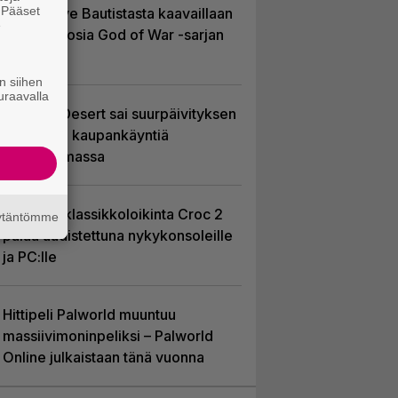
. Pääset
Huhu: Dave Bautistasta kaavaillaan
e
uutta Kratosia God of War -sarjan
pääosaan
n siihen
uraavalla
Crimson Desert sai suurpäivityksen
– uudistaa kaupankäyntiä
pelimaailmassa
PS1-ajan klassikkoloikinta Croc 2
äytäntömme
palaa uudistettuna nykykonsoleille
ja PC:lle
Hittipeli Palworld muuntuu
massiivimoninpeliksi – Palworld
Online julkaistaan tänä vuonna