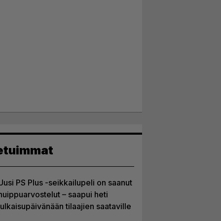
etuimmat
Uusi PS Plus -seikkailupeli on saanut
huippuarvostelut – saapui heti
julkaisupäivänään tilaajien saataville