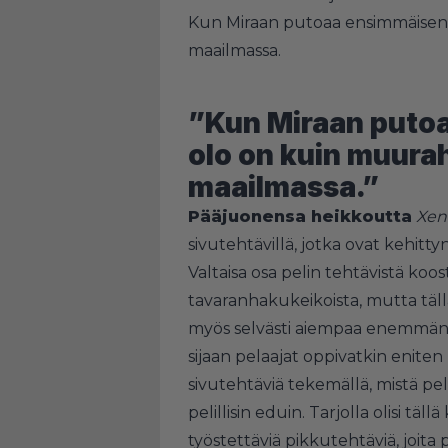
Kun Miraan putoaa ensimmäisen k
maailmassa.
”Kun Miraan putoa
olo on kuin muuraha
maailmassa.”
Pääjuonensa heikkoutta
Xen
sivutehtävillä, jotka ovat kehitt
Valtaisa osa pelin tehtävistä koo
tavaranhakukeikoista, mutta täl
myös selvästi aiempaa enemmän
sijaan pelaajat oppivatkin eniten
sivutehtäviä tekemällä, mistä pe
pelillisin eduin. Tarjolla olisi t
työstettäviä pikkutehtäviä, joita p