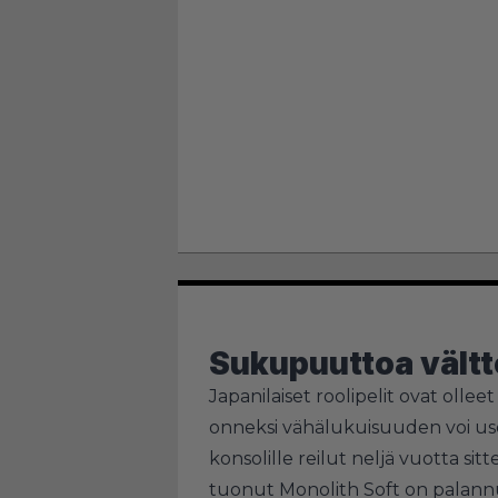
Sukupuuttoa vält
Japanilaiset roolipelit ovat ollee
onneksi vähälukuisuuden voi usei
konsolille reilut neljä vuotta si
tuonut Monolith Soft on palannu