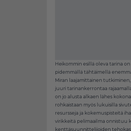
Heikommin esillä oleva tarina o
pidemmällä tähtäimellä enemmän 
Miran laajamittainen tutkiminen
juuri tarinankerrontaa rajaamall
on jo alusta alkaen lähes kokonai
rohkaistaan myös lukuisilla sivu
resursseja ja kokemuspisteitä iha
virikkeitä pelimaailma onnistuu k
kenttäsuunnittelijoiden tehokas