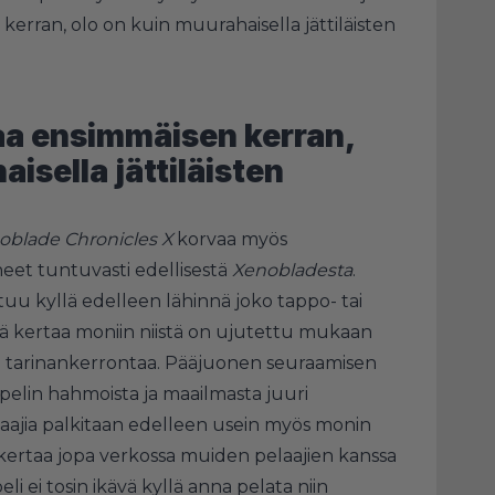
erran, olo on kuin muurahaisella jättiläisten
a ensimmäisen kerran,
isella jättiläisten
oblade Chronicles X
korvaa myös
yneet tuntuvasti edellisestä
Xenobladesta
.
stuu kyllä edelleen lähinnä joko tappo- tai
lä kertaa moniin niistä on ujutettu mukaan
 tarinankerrontaa. Pääjuonen seuraamisen
 pelin hahmoista ja maailmasta juuri
laajia palkitaan edelleen usein myös monin
ällä kertaa jopa verkossa muiden pelaajien kanssa
eli ei tosin ikävä kyllä anna pelata niin