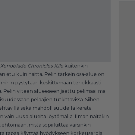
n
Xenoblade Chronicles X:lle
kuitenkin
etu kuin haitta. Pelin tärkein osa-alue on
, mihin pystytään keskittymään tehokkaasti
a. Pelin viiteen alueeseen jaettu pelimaailma
suudessaan pelaajien tutkittavissa. Siihen
tehtävillä sekä mahdollisuudella kerätä
n vain uusia alueita löytämällä. Ilman näitäkin
iehtomaan, mistä sopii kiittää varsinkin
ta tapaa käyttää hyödykseen korkeuseroja.