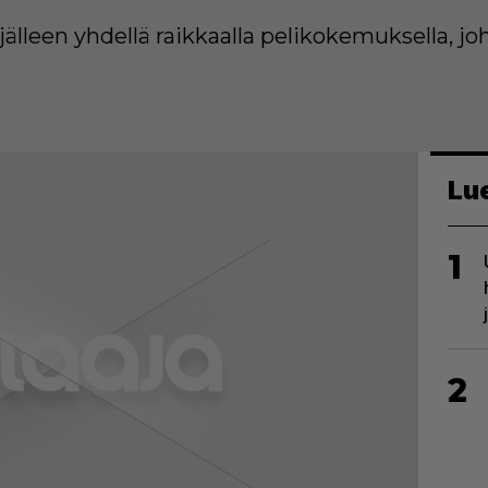
jälleen yhdellä raikkaalla pelikokemuksella, 
Lu
1
2