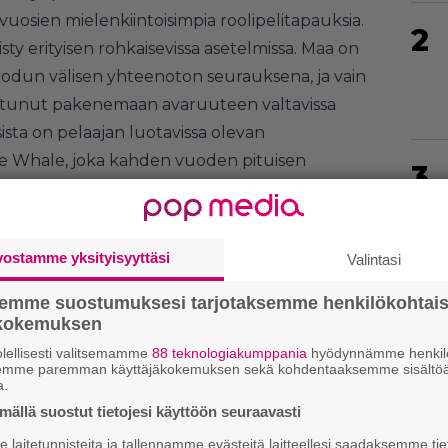
e vuosien mielenkiintoisimpia roolipelitapauksia.
2
sty erityisen rohkaisevissa asetelmissa. Maa on
dun välisen yhteenoton seurauksena, ja vain
istunut pakenemaan avaruuteen valtavissa
sista on pelaajan luotavissa olevan
te Whale, joka kahden vuoden pituisen
3
utuksi alas Mira-nimiselle planeetalle.
tuntemattomasta kiertotähdestä tuleekin näin
i, johon olisi tarkoitus sopeutua kaikista sen
4
vostamme yksityisyyttäsi
Valintasi
in tapaan
myös
Xenoblade Chronicles X
on
semme suostumuksesi tarjotaksemme henkilökohtai
ökokemuksen
nien tuntien pituinen seikkailu. Ihmiskunnan
lellisesti valitsemamme
88 teknologiakumppania
hyödynnämme henkilö
kään yksinkertainen prosessi, ja matkan
semme paremman käyttäjäkokemuksen sekä kohdentaaksemme sisältöä
5
 myös lukuisia inhimillisyyteen kuuluvia
a.
 ja luokkaeroja. Tästä huolimatta
ällä suostut tietojesi käyttöön seuraavasti
Xenoblade
elin keskiössä samalla tavalla kuin sen
laitetunnisteita ja tallennamme evästeitä laitteellesi saadaksemme tie