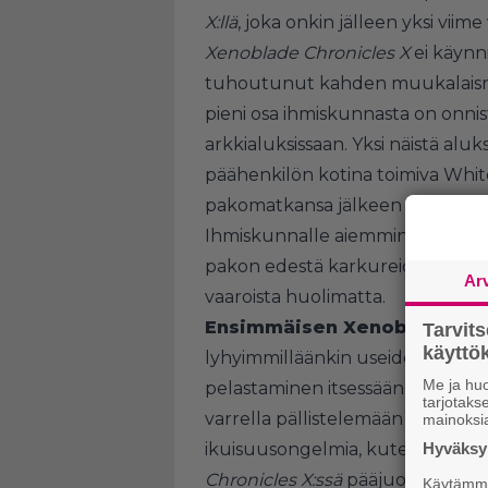
X:llä
, joka onkin jälleen yksi viim
Xenoblade Chronicles X
ei käynni
tuhoutunut kahden muukalaisro
pieni osa ihmiskunnasta on onn
arkkialuksissaan. Yksi näistä aluk
päähenkilön kotina toimiva Whi
pakomatkansa jälkeen päätyy amm
Ihmiskunnalle aiemmin tyystin 
pakon edestä karkureiden uusi kot
Ar
vaaroista huolimatta.
Ensimmäisen Xenoblade-pel
Tarvit
käytt
lyhyimmilläänkin useiden kymme
Me ja huo
pelastaminen itsessään ei ole mi
tarjotak
varrella pällistelemään päästään
mainoksi
ikuisuusongelmia, kuten rasismia
Hyväksym
Chronicles X:ssä
pääjuoni ei ole p
Käytämme 