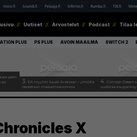
Voice.fi
Soundi.fi
Pelaaja.fi
Inferno.fi
Rumba.fi
Tilt.fi
Metel
tusivu
Uutiset
Arvostelut
Podcast
Tilaa l
ATION PLUS
PS PLUS
AVOIN MAAILMA
SWITCH 2
kaisi pelin
3.
4.
toja
EA myytiin Saudi-Arabiaan – yhtiöltä
Crimson Desert s
odotetaan massairtisanomisia
uudistaa kaupankäy
hronicles X