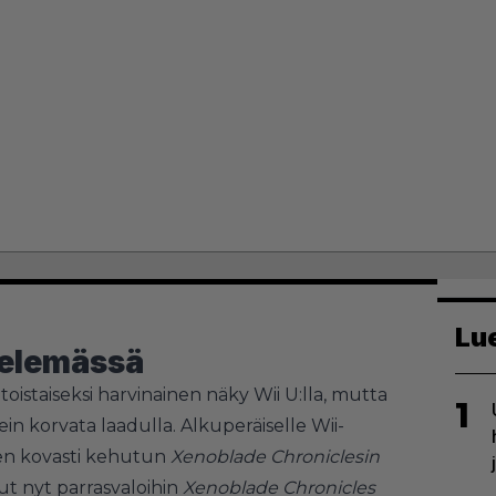
Lu
telemässä
t toistaiseksi harvinainen näky Wii U:lla, mutta
1
n korvata laadulla. Alkuperäiselle Wii-
tten kovasti kehutun
Xenoblade Chroniclesin
t nyt parrasvaloihin
Xenoblade Chronicles