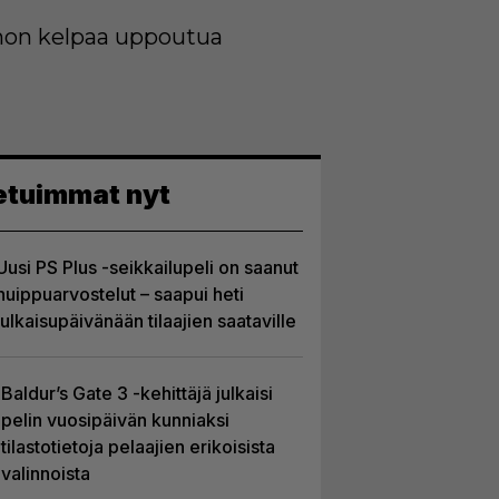
johon kelpaa uppoutua
etuimmat nyt
Uusi PS Plus -seikkailupeli on saanut
huippuarvostelut – saapui heti
julkaisupäivänään tilaajien saataville
Baldur’s Gate 3 -kehittäjä julkaisi
pelin vuosipäivän kunniaksi
tilastotietoja pelaajien erikoisista
valinnoista