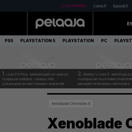
Como.fi
Episodi.fi
E
PS5
PLAYSTATION 5
PLAYSTATION
PC
PLAYST
1.
2.
Uusi PS Plus -seikkailupeli on saanut
Baldur’s Gate 3 -kehittäjä jul
huippuarvostelut – saapui heti
vuosipäivän kunniaksi tilastotie
julkaisupäivänään tilaajien saataville
pelaajien erikoisista valinnoista
Xenoblade Chronicles X
Xenoblade C