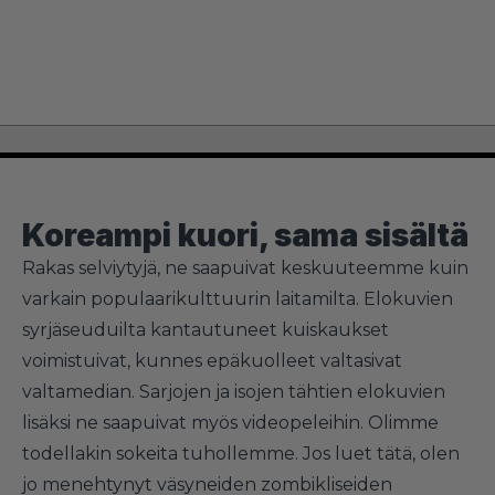
Koreampi kuori, sama sisältä
Rakas selviytyjä, ne saapuivat keskuuteemme kuin
varkain populaarikulttuurin laitamilta. Elokuvien
syrjäseuduilta kantautuneet kuiskaukset
voimistuivat, kunnes epäkuolleet valtasivat
valtamedian. Sarjojen ja isojen tähtien elokuvien
lisäksi ne saapuivat myös videopeleihin. Olimme
todellakin sokeita tuhollemme. Jos luet tätä, olen
jo menehtynyt väsyneiden zombikliseiden