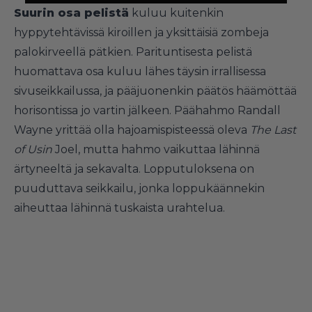
Suurin osa pelistä
kuluu kuitenkin
hyppytehtävissä kiroillen ja yksittäisiä zombeja
palokirveellä pätkien. Parituntisesta pelistä
huomattava osa kuluu lähes täysin irrallisessa
sivuseikkailussa, ja pääjuonenkin päätös häämöttää
horisontissa jo vartin jälkeen. Päähahmo Randall
Wayne yrittää olla hajoamispisteessä oleva
The Last
of Usin
Joel, mutta hahmo vaikuttaa lähinnä
ärtyneeltä ja sekavalta. Lopputuloksena on
puuduttava seikkailu, jonka loppukäännekin
aiheuttaa lähinnä tuskaista urahtelua.