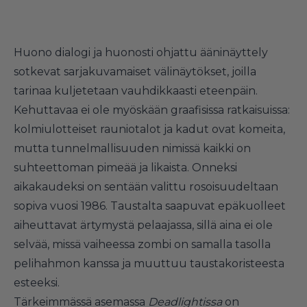
Huono dialogi ja huonosti ohjattu ääninäyttely
sotkevat sarjakuvamaiset välinäytökset, joilla
tarinaa kuljetetaan vauhdikkaasti eteenpäin.
Kehuttavaa ei ole myöskään graafisissa ratkaisuissa:
kolmiulotteiset rauniotalot ja kadut ovat komeita,
mutta tunnelmallisuuden nimissä kaikki on
suhteettoman pimeää ja likaista. Onneksi
aikakaudeksi on sentään valittu rosoisuudeltaan
sopiva vuosi 1986. Taustalta saapuvat epäkuolleet
aiheuttavat ärtymystä pelaajassa, sillä aina ei ole
selvää, missä vaiheessa zombi on samalla tasolla
pelihahmon kanssa ja muuttuu taustakoristeesta
esteeksi.
Tärkeimmässä asemassa
Deadlightissa
on