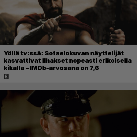
Yöllä tv:ssä: Sotaelokuvan näyttelijät
kasvattivat lihakset nopeasti erikoisella
kikalla – IMDb-arvosana on 7,6