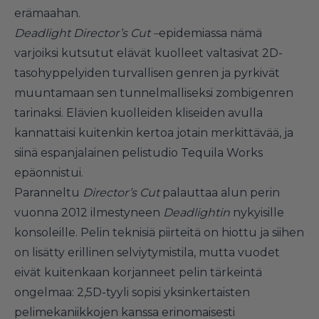
erämaahan.
Deadlight Director’s Cut –
epidemiassa nämä
varjoiksi kutsutut elävät kuolleet valtasivat 2D-
tasohyppelyiden turvallisen genren ja pyrkivät
muuntamaan sen tunnelmalliseksi zombigenren
tarinaksi. Elävien kuolleiden kliseiden avulla
kannattaisi kuitenkin kertoa jotain merkittävää, ja
siinä espanjalainen pelistudio Tequila Works
epäonnistui.
Paranneltu
Director’s Cut
palauttaa alun perin
vuonna 2012 ilmestyneen
Deadlightin
nykyisille
konsoleille. Pelin teknisiä piirteitä on hiottu ja siihen
on lisätty erillinen selviytymistila, mutta vuodet
eivät kuitenkaan korjanneet pelin tärkeintä
ongelmaa: 2,5D-tyyli sopisi yksinkertaisten
pelimekaniikkojen kanssa erinomaisesti