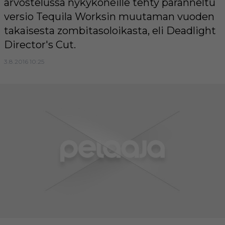
arvostelussa nykykoneille tehty paranneltu
versio Tequila Worksin muutaman vuoden
takaisesta zombitasoloikasta, eli Deadlight
Director's Cut.
3.8.2016 10:25