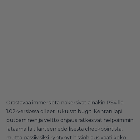
Orastavaa immersiota nakersivat ainakin PS4:llä
1.02-versiossa olleet lukuisat bugit. Kentän läpi
putoaminen ja veltto ohjaus ratkesivat helpoimmin
lataamalla tilanteen edellisestä checkpointista,
mutta passiivisiksi ryhtynyt hissiohjaus vaati koko