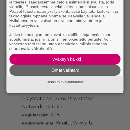
laitteellesi saadaksemme tietoja esimerkiksi sivuista, joilla
vierailit, IP-osoitteestasi sekä laitteesi ominaisuuksista.
Pääset tutustumaan yksityiskohtaisesti käyttötarkoituksiin ja
teknologiakumppaneihimme seuraavalla välilehdellä.
Hylkääminen voi vaikuttaa sivuston toimivuuteen ja
käytettävyyteen.
6/10
Jotkin teknologiamme voivat käsitellä tietoja myös ilman
suostumusta, jos niillä on siihen oikeutettu peruste. Voit
Tequila Works
Kehittäjä
vastustaa tätä tai muuttaa asetuksiasi milloin tahansa
seuraavalla välilehdellä.
Deep Silver
Julkaisija
Tasohyppely
Peligenret
Hyväksyn kaikki
Konsolien
Julkaisualustat
Omat valintani
verkkokaupat
,
Kotikonsolit
,
Microsoft
Windows
,
Microsoft Xbox Live
,
Tietosuojakäytäntömme
Microsoft Xbox One
,
Sony
PlayStation 4
,
Sony PlayStation
Network
,
Tietokoneet
K-18
Pegi-ikärajat
Kiroilu
,
Väkivalta
Pegi-merkinnät