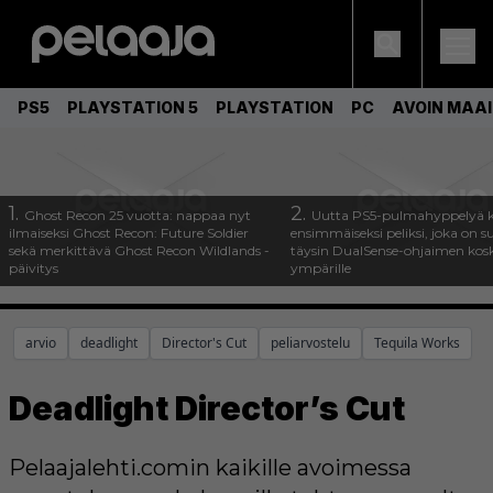
PS5
PLAYSTATION 5
PLAYSTATION
PC
AVOIN MAA
1.
2.
Ghost Recon 25 vuotta: nappaa nyt
Uutta PS5-pulmahyppelyä k
ilmaiseksi Ghost Recon: Future Soldier
ensimmäiseksi peliksi, joka on s
sekä merkittävä Ghost Recon Wildlands -
täysin DualSense-ohjaimen kos
päivitys
ympärille
arvio
deadlight
Director's Cut
peliarvostelu
Tequila Works
Deadlight Director’s Cut
Pelaajalehti.comin kaikille avoimessa