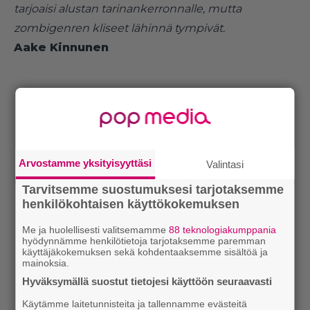
tarjoaisi alustan tarinankerronnalle, mutta
zombigenren kliseet lähinnä tympivät.
Aake Kinnunen
Arvostamme yksityisyyttäsi
Valintasi
Tarvitsemme suostumuksesi tarjotaksemme
henkilökohtaisen käyttökokemuksen
Me ja huolellisesti valitsemamme
88 teknologiakumppania
hyödynnämme henkilötietoja tarjotaksemme paremman
käyttäjäkokemuksen sekä kohdentaaksemme sisältöä ja
mainoksia.
Hyväksymällä suostut tietojesi käyttöön seuraavasti
Käytämme laitetunnisteita ja tallennamme evästeitä