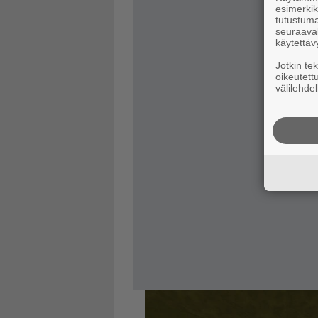
esimerkiks
tutustuma
seuraaval
käytettäv
Jotkin te
oikeutett
välilehdel