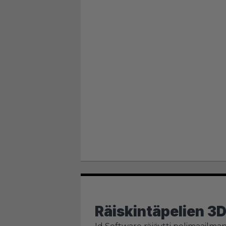
Räiskintäpelien 3