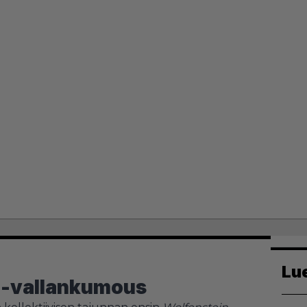
Lu
D-vallankumous