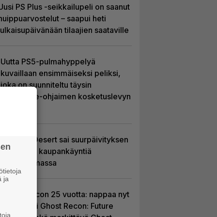
Uusi PS Plus -seikkailupeli on saanut
huippuarvostelut – saapui heti
julkaisupäivänään tilaajien saataville
Uutta PS5-pulmahyppelyä
kuvaillaan ensimmäiseksi peliksi,
joka on suunniteltu täysin
DualSense-ohjaimen kosketuslevyn
ympärille
Crimson Desert sai suurpäivityksen
sen
– uudistaa kaupankäyntiä
pelimaailmassa
tietoja
 ja
Ghost Recon 25 vuotta: nappaa nyt
ilmaiseksi Ghost Recon: Future
toja