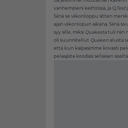
Järjestimme muutaman kaverin k
vanhempieni keittiössä, ja Q
Test
Siinä se viikonloppu sitten men
ajan viikonlopun aikana. Siinä s
syy sille, miksi
Quakesta
tuli nii
oli suunnitellut
Quaken
alusta s
että kun kaipasimme kovasti p
pelaajista koodasi sellaisen sisä