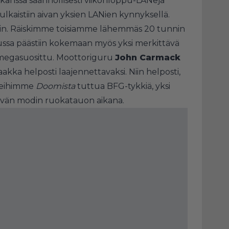
anssa säännöllisesti viikonloppu-LANeja
julkaistiin aivan yksien LANien kynnyksellä.
ikin. Räiskimme toisiamme lähemmäs 20 tunnin
ivussa päästiin kokemaan myös yksi merkittävä
n megasuosittu. Moottoriguru
John Carmack
aakka helposti laajennettavaksi. Niin helposti,
eleihimme
Doomista
tuttua BFG-tykkiä, yksi
ltävän modin ruokatauon aikana.