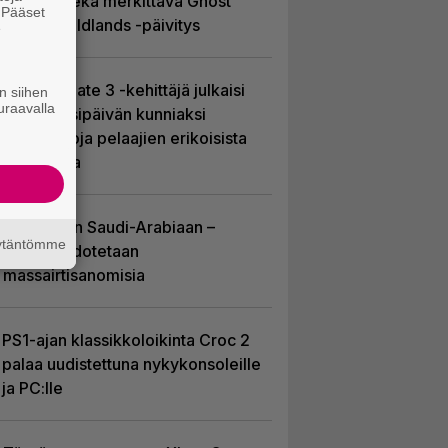
Soldier sekä merkittävä Ghost
. Pääset
Recon Wildlands -päivitys
e
Baldur’s Gate 3 -kehittäjä julkaisi
n siihen
uraavalla
pelin vuosipäivän kunniaksi
tilastotietoja pelaajien erikoisista
valinnoista
EA myytiin Saudi-Arabiaan –
äytäntömme
yhtiöltä odotetaan
massairtisanomisia
PS1-ajan klassikkoloikinta Croc 2
palaa uudistettuna nykykonsoleille
ja PC:lle