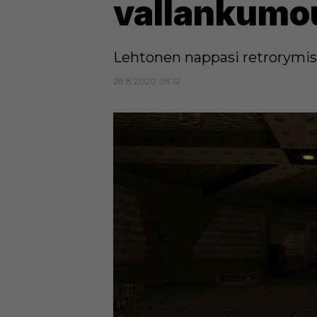
vallankumo
Lehtonen nappasi retrorymist
28.8.2020 08:12