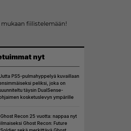
 mukaan fiilistelemään!
etuimmat nyt
Uutta PS5-pulmahyppelyä kuvaillaan
ensimmäiseksi peliksi, joka on
suunniteltu täysin DualSense-
ohjaimen kosketuslevyn ympärille
Ghost Recon 25 vuotta: nappaa nyt
ilmaiseksi Ghost Recon: Future
Soldier sekä merkittävä Ghost