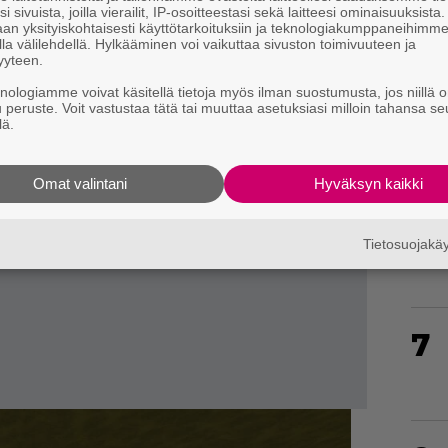
i sivuista, joilla vierailit, IP-osoitteestasi sekä laitteesi ominaisuuksista
an yksityiskohtaisesti käyttötarkoituksiin ja teknologiakumppaneihimm
la välilehdellä. Hylkääminen voi vaikuttaa sivuston toimivuuteen ja
yyteen.
5
knologiamme voivat käsitellä tietoja myös ilman suostumusta, jos niillä o
u peruste. Voit vastustaa tätä tai muuttaa asetuksiasi milloin tahansa se
lä.
Omat valintani
Hyväksyn kaikki
6
Tietosuojak
7