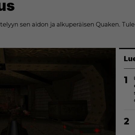
us
elyyn sen aidon ja alkuperäisen Quaken. Tule
Lu
1
2