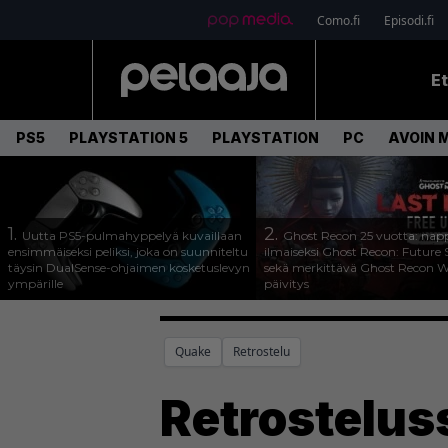
Como.fi
Episodi.fi
E
PS5
PLAYSTATION 5
PLAYSTATION
PC
AVOIN 
1.
2.
Uutta PS5-pulmahyppelyä kuvaillaan
Ghost Recon 25 vuotta: nap
ensimmäiseksi peliksi, joka on suunniteltu
ilmaiseksi Ghost Recon: Future S
täysin DualSense-ohjaimen kosketuslevyn
sekä merkittävä Ghost Recon Wi
ympärille
päivitys
Quake
Retrostelu
Retrostelus