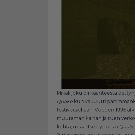
Mikäli joku oli käänteestä pettyn
Quake
kun vakuutti pahimmankin
testiversiollaan. Vuoden 1996 al
muutaman kartan ja tuen verkon 
kohta, missä itse hyppäsin
Quak