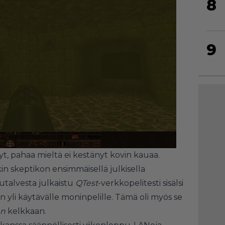
8
9
yt, pahaa mieltä ei kestänyt kovin kauaa.
 skeptikon ensimmäisellä julkisella
kutalvesta julkaistu
QTest
-verkkopelitesti sisälsi
yli käytävälle moninpelille. Tämä oli myös se
en
kelkkaan.