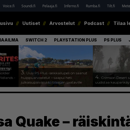
Voice.fi
Soundi.fi
Pelaaja.fi
Inferno.fi
Rumba.fi
Tilt.fi
Metel
tusivu
Uutiset
Arvostelut
Podcast
Tilaa l
MAAILMA
SWITCH 2
PLAYSTATION PLUS
PS PLUS
paa nyt
3.
oldier
Uusi PS Plus -seikkailupeli on saanut
4.
ldlands -
huippuarvostelut – saapui heti
Crimson Desert s
julkaisupäivänään tilaajien saataville
uudistaa kaupankäy
sa Quake – räiskint