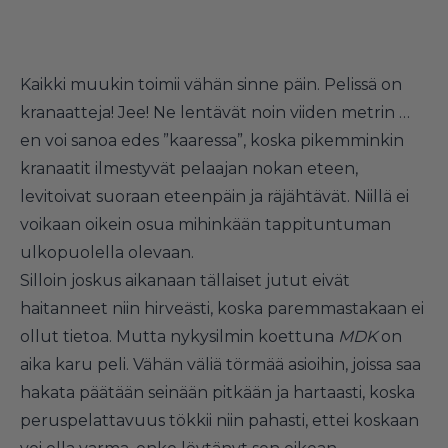
Kaikki muukin toimii vähän sinne päin. Pelissä on
kranaatteja! Jee! Ne lentävät noin viiden metrin …
en voi sanoa edes ”kaaressa”, koska pikemminkin
kranaatit ilmestyvät pelaajan nokan eteen,
levitoivat suoraan eteenpäin ja räjähtävät. Niillä ei
voikaan oikein osua mihinkään tappituntuman
ulkopuolella olevaan.
Silloin joskus aikanaan tällaiset jutut eivät
haitanneet niin hirveästi, koska paremmastakaan ei
ollut tietoa. Mutta nykysilmin koettuna
MDK
on
aika karu peli. Vähän väliä törmää asioihin, joissa saa
hakata päätään seinään pitkään ja hartaasti, koska
peruspelattavuus tökkii niin pahasti, ettei koskaan