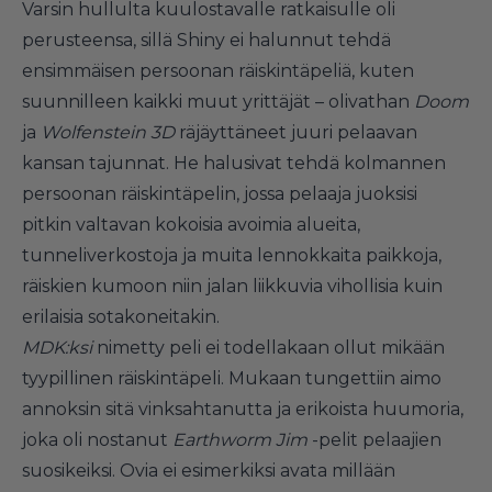
Varsin hullulta kuulostavalle ratkaisulle oli
perusteensa, sillä Shiny ei halunnut tehdä
ensimmäisen persoonan räiskintäpeliä, kuten
suunnilleen kaikki muut yrittäjät – olivathan
Doom
ja
Wolfenstein 3D
räjäyttäneet juuri pelaavan
kansan tajunnat. He halusivat tehdä kolmannen
persoonan räiskintäpelin, jossa pelaaja juoksisi
pitkin valtavan kokoisia avoimia alueita,
tunneliverkostoja ja muita lennokkaita paikkoja,
räiskien kumoon niin jalan liikkuvia vihollisia kuin
erilaisia sotakoneitakin.
MDK:ksi
nimetty peli ei todellakaan ollut mikään
tyypillinen räiskintäpeli. Mukaan tungettiin aimo
annoksin sitä vinksahtanutta ja erikoista huumoria,
joka oli nostanut
Earthworm Jim
-pelit pelaajien
suosikeiksi. Ovia ei esimerkiksi avata millään