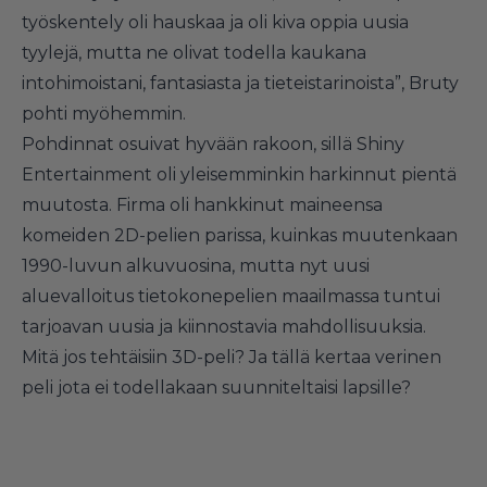
työskentely oli hauskaa ja oli kiva oppia uusia
tyylejä, mutta ne olivat todella kaukana
intohimoistani, fantasiasta ja tieteistarinoista”, Bruty
pohti myöhemmin.
Pohdinnat osuivat hyvään rakoon, sillä Shiny
Entertainment oli yleisemminkin harkinnut pientä
muutosta. Firma oli hankkinut maineensa
komeiden 2D-pelien parissa, kuinkas muutenkaan
1990-luvun alkuvuosina, mutta nyt uusi
aluevalloitus tietokonepelien maailmassa tuntui
tarjoavan uusia ja kiinnostavia mahdollisuuksia.
Mitä jos tehtäisiin 3D-peli? Ja tällä kertaa verinen
peli jota ei todellakaan suunniteltaisi lapsille?