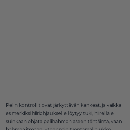
Pelin kontrollit ovat järkyttävän kankeat, ja vaikka
esimerkiksi hiiriohjaukselle löytyy tuki, hiirellä ei
suinkaan ohjata pelihahmon aseen tähtäintä, vaan
hahmoa itseään. Eteenpäin työntämällä ukko