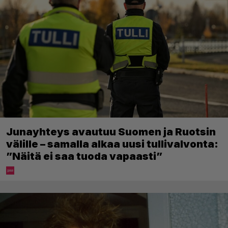
Junayhteys avautuu Suomen ja Ruotsin
välille – samalla alkaa uusi tullivalvonta:
”Näitä ei saa tuoda vapaasti”