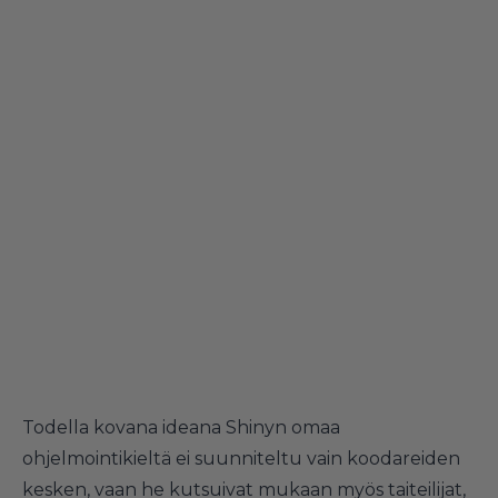
Todella kovana ideana Shinyn omaa
ohjelmointikieltä ei suunniteltu vain koodareiden
kesken, vaan he kutsuivat mukaan myös taiteilijat,