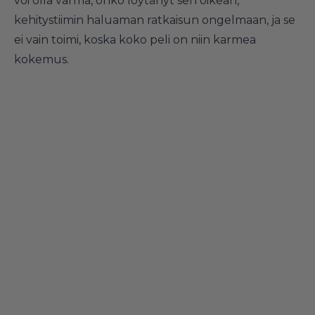
voi olla varma, onko löytänyt sen oikean,
kehitystiimin haluaman ratkaisun ongelmaan, ja se
ei vain toimi, koska koko peli on niin karmea
kokemus.