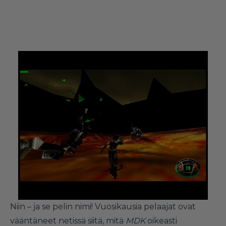
Niin – ja se pelin nimi! Vuosikausia pelaajat ovat
vääntäneet netissä siitä, mitä
MDK
oikeasti