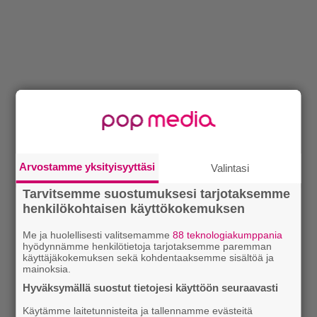
Arvostamme yksityisyyttäsi
Valintasi
Tarvitsemme suostumuksesi tarjotaksemme
henkilökohtaisen käyttökokemuksen
Me ja huolellisesti valitsemamme
88 teknologiakumppania
hyödynnämme henkilötietoja tarjotaksemme paremman
käyttäjäkokemuksen sekä kohdentaaksemme sisältöä ja
mainoksia.
Hyväksymällä suostut tietojesi käyttöön seuraavasti
Käytämme laitetunnisteita ja tallennamme evästeitä