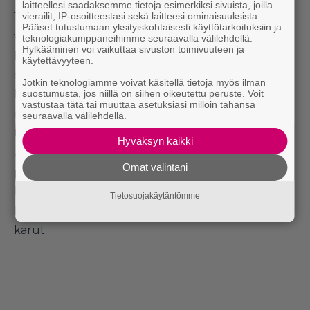
laitteellesi saadaksemme tietoja esimerkiksi sivuista, joilla
vierailit, IP-osoitteestasi sekä laitteesi ominaisuuksista.
1990-luvun alkuvuosina 3D-pelit olivat vielä sen
Pääset tutustumaan yksityiskohtaisesti käyttötarkoituksiin ja
verran uusi juttu, että mitään yhtenäisiä, hyväksi
teknologiakumppaneihimme seuraavalla välilehdellä.
Hylkääminen voi vaikuttaa sivuston toimivuuteen ja
havaittuja ratkaisuita ja tekniikoita ei vielä ollut
käytettävyyteen.
olemassakaan. Esimerkiksi
Super Mario 64
on niin
Jotkin teknologiamme voivat käsitellä tietoja myös ilman
suostumusta, jos niillä on siihen oikeutettu peruste. Voit
legendaarinen peli suurelta osin, koska se oli aivan
vastustaa tätä tai muuttaa asetuksiasi milloin tahansa
ensimmäisiä pelejä, joissa kontrollit ja kamera
seuraavalla välilehdellä.
toimivat mitenkään järkevästi. Kun sanon, että
Hyväksyn kaikki
MDK
tehtiin liian aikaisin, tarkoitan, että se ei vielä
Omat valintani
päässyt hyötymään kantapään kautta opituista
läksyistä ja tekniikoista, vaan joutui keksimään
Tietosuojakäytäntömme
kaiken itse. Tulokset ovat suoraan sanoen aika
karut.