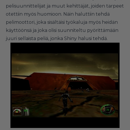
pelisuunnittelijat ja muut kehittäjät, joiden tarpeet
otettiin myös huomioon. Näin haluttiin tehdä
pelimoottori, joka sisältäisi työkaluja myös heidän
käyttöönsä ja joka olisi suunniteltu pyörittämään
juuri sellaista peliä, jonka Shiny halusi tehdä.