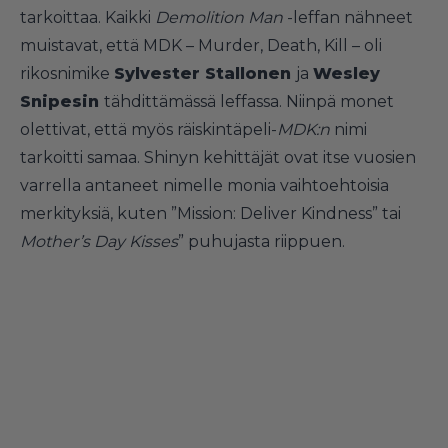
tarkoittaa. Kaikki
Demolition Man
-leffan nähneet
muistavat, että MDK – Murder, Death, Kill – oli
rikosnimike
Sylvester Stallonen
ja
Wesley
Snipesin
tähdittämässä leffassa. Niinpä monet
olettivat, että myös räiskintäpeli-
MDK:n
nimi
tarkoitti samaa. Shinyn kehittäjät ovat itse vuosien
varrella antaneet nimelle monia vaihtoehtoisia
merkityksiä, kuten ”Mission: Deliver Kindness” tai
Mother’s Day Kisses
” puhujasta riippuen.