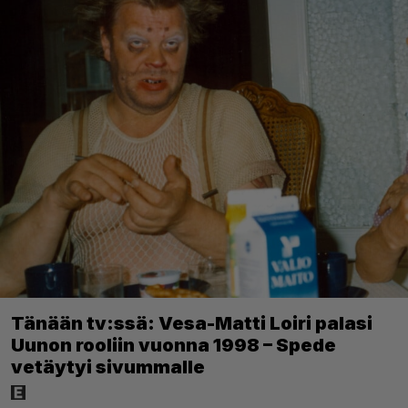
Tänään tv:ssä: Vesa-Matti Loiri palasi
Uunon rooliin vuonna 1998 – Spede
vetäytyi sivummalle