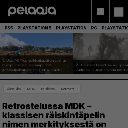
PS5
PLAYSTATION 5
PLAYSTATION
PC
PLAYSTATI
1.
Uusi PS Plus -seikkailupeli on saanut
2.
huippuarvostelut – saapui heti
Crimson Desert sai suurpäivi
julkaisupäivänään tilaajien saataville
uudistaa kaupankäyntiä pelim
klassikko
MDK
räiskintä
Retrostelu
Retrostelussa MDK –
klassisen räiskintäpelin
nimen merkityksestä on