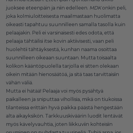
juoksee eteenpäin ja niin edelleen.
MDK
onkin peli,
joka kolmiuloitteisesta maailmastaan huolimatta
oikeasti tapahtuu suunnilleen samalla tasolla kuin
pelaajakin. Peli ei varsinaisesti edes odota, että
pelaaja tähtäilisi itse kovin aktiivisesti, vaan peli
huolehtii tähtäyksestä, kunhan naama osoittaa
suunnilleen oikeaan suuntaan. Mutta toisaalta
kolikon kääntöpuolella tarjolla ei sitten olekaan
oikein mitään hienosäätöä, ja sitä taas tarvittaisiin
vähän väliä.
Mutta ei hätää! Pelaaja voi myös pysähtyä
paikalleen ja sniputtaa vihollisia, mikä on tiukoissa
tilanteissa erittäin hyvä paikka päästä hengestään
alta aikayksikön. Tarkkuuskiväärin luodit lentävät
myös kävelyvauhtia, joten liikkuviin kohteisiin
osuminen on puhdasta tuuripeliä. Tyhjä arpa, jos