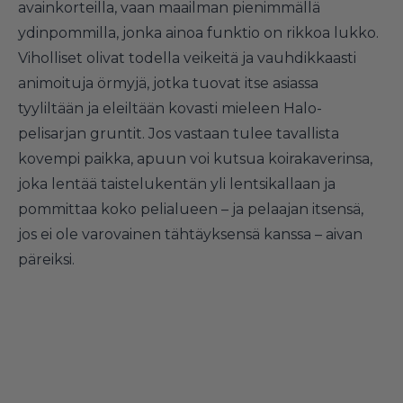
avainkorteilla, vaan maailman pienimmällä
ydinpommilla, jonka ainoa funktio on rikkoa lukko.
Viholliset olivat todella veikeitä ja vauhdikkaasti
animoituja örmyjä, jotka tuovat itse asiassa
tyyliltään ja eleiltään kovasti mieleen Halo-
pelisarjan gruntit. Jos vastaan tulee tavallista
kovempi paikka, apuun voi kutsua koirakaverinsa,
joka lentää taistelukentän yli lentsikallaan ja
pommittaa koko pelialueen – ja pelaajan itsensä,
jos ei ole varovainen tähtäyksensä kanssa – aivan
päreiksi.