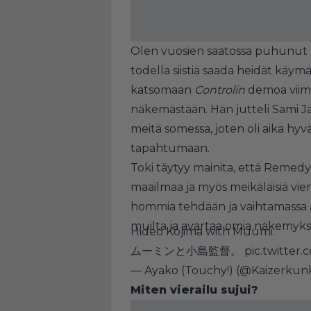
Olen vuosien saatossa puhunut use
todella siistiä saada heidät käym
katsomaan
Controlin
demoa viime
näkemästään. Hän jutteli Sami J
meitä somessa, joten oli aika hyvä
tapahtumaan.
Toki täytyy mainita, että Remedyll
maailmaa ja myös meikäläisiä vier
hommia tehdään ja vaihtamassa aj
muilta ja avartaa omia näkemyksiä
Hideo Kojima with Muumi.
ムーミンと小島監督。
pic.twitte
— Ayako (Touchy!) (@Kaizerku
Miten vierailu sujui?