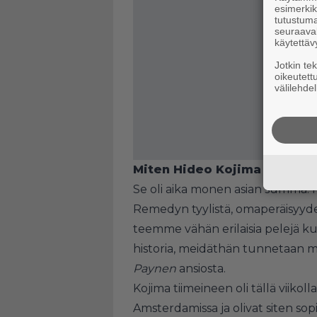
esimerkiks
tutustuma
seuraaval
käytettäv
Jotkin te
oikeutett
välilehdel
Miten Hideo Kojima päätyi 
Se oli aika monen asian summa. Pää
Remedyn tyylistä, omaperäisyyde
teemme vähän erilaisia pelejä k
historia, meidäthän tunnetaan m
Paynen
ansiosta.
Kojima tiimeineen oli tällä viikol
Amsterdamissa ja olivat siten sop