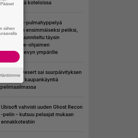
sisältävissä koteloissa
. Pääset
e
Uutta PS5-pulmahyppelyä
n siihen
kuvaillaan ensimmäiseksi peliksi,
uraavalla
joka on suunniteltu täysin
DualSense-ohjaimen
kosketuslevyn ympärille
Crimson Desert sai suurpäivityksen
äytäntömme
– uudistaa kaupankäyntiä
pelimaailmassa
Ubisoft vahvisti uuden Ghost Recon
-pelin – kutsuu pelaajat mukaan
ennakkotestiin