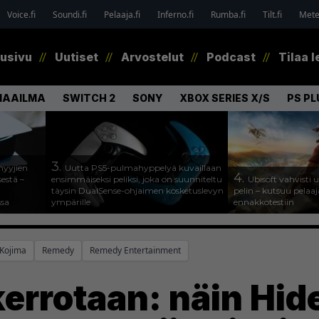
Voice.fi
Soundi.fi
Pelaaja.fi
Inferno.fi
Rumba.fi
Tilt.fi
Metel
tusivu
Uutiset
Arvostelut
Podcast
Tilaa l
MAAILMA
SWITCH 2
SONY
XBOX SERIES X/S
PS PL
3.
myyjien
Uutta PS5-pulmahyppelyä kuvaillaan
4.
estä –
ensimmäiseksi peliksi, joka on suunniteltu
Ubisoft vahvisti
täysin DualSense-ohjaimen kosketuslevyn
pelin – kutsuu pela
ssa
ympärille
ennakkotestiin
Kojima
Remedy
Remedy Entertainment
errotaan: näin Hid