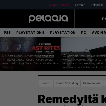
Como.fi
Episodi.fi
E
PS5
PLAYSTATION 5
PLAYSTATION
PC
AVOIN 
1.
2.
Ghost Recon 25 vuotta: nappaa nyt
Sony on keskustellut jälleen
ilmaiseksi Ghost Recon: Future Soldier
kanssa levyttömyyteen siirtymis
sekä merkittävä Ghost Recon Wildlands -
Yhdysvalloissa pelejä myydään
päivitys
latauskoodin sisältävissä koteloi
Control
Death Stranding
Hideo Kojima
Remedyltä k