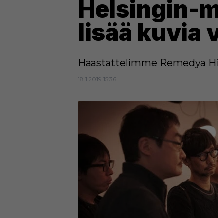
Helsingin-ma
lisää kuvia v
Haastattelimme Remedya Hide
18.1.2019 15:36