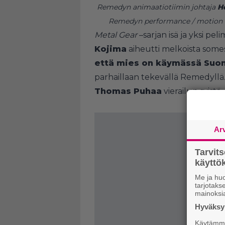
Remedyn animaatiotiimin johtaja
He
Remedyn performance / motion c
Metal Gear
–sarjan isä ja yksi pe
Kojima
aiheutti melkoista somes
että mies on käymässä Suo
parhaillaan tekevällä Remedyllä
Thomas Puhaa
vierailun syistä.
Ar
Tarvit
käytt
Me ja huo
tarjotak
mainoksi
Hyväksym
Käytämme 