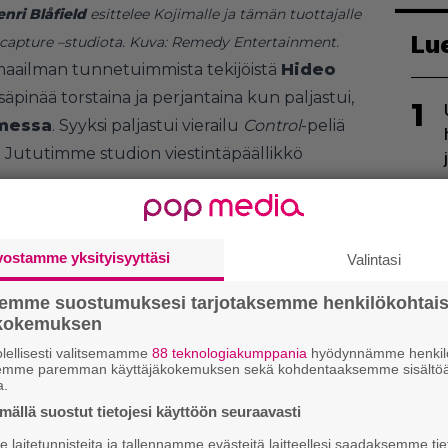
nri Blåfield
esittelee Kojimalle ja tämän tuottajalle
Lu
apture –studiota.
Ku
va: Remedy Entertainment.
limaailman tunnetuimmista tekijöistä
Hideo
äpinää torstaina ja perjantaina kun paljastui,
1
messa
. Syyksi paljastui vierailu
Control
-peliä
. Jututimme studion viestintäpäällikkö
***
2
vostamme yksityisyyttäsi
Valintasi
semme suostumuksesi tarjotaksemme henkilökohtai
ökokemuksen
lellisesti valitsemamme
88 teknologiakumppania
hyödynnämme henkilö
3
semme paremman käyttäjäkokemuksen sekä kohdentaaksemme sisältöä
a.
ällä suostut tietojesi käyttöön seuraavasti
laitetunnisteita ja tallennamme evästeitä laitteellesi saadaksemme tie