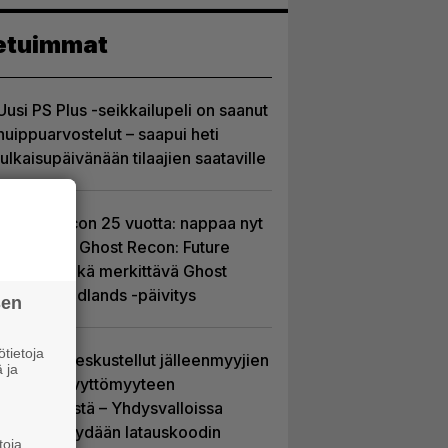
etuimmat
Uusi PS Plus -seikkailupeli on saanut
huippuarvostelut – saapui heti
julkaisupäivänään tilaajien saataville
Ghost Recon 25 vuotta: nappaa nyt
ilmaiseksi Ghost Recon: Future
Soldier sekä merkittävä Ghost
Recon Wildlands -päivitys
sen
tietoja
Sony on keskustellut jälleenmyyjien
 ja
kanssa levyttömyyteen
siirtymisestä – Yhdysvalloissa
pelejä myydään latauskoodin
toja