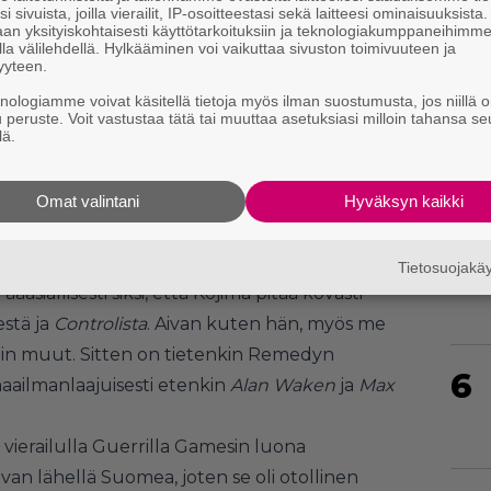
i sivuista, joilla vierailit, IP-osoitteestasi sekä laitteesi ominaisuuksista
an yksityiskohtaisesti käyttötarkoituksiin ja teknologiakumppaneihimm
la välilehdellä. Hylkääminen voi vaikuttaa sivuston toimivuuteen ja
yyteen.
4
knologiamme voivat käsitellä tietoja myös ilman suostumusta, jos niillä o
u peruste. Voit vastustaa tätä tai muuttaa asetuksiasi milloin tahansa se
lä.
Omat valintani
Hyväksyn kaikki
5
vierailemaan Remedyllä?
Tietosuojak
asiallisesti siksi, että Kojima pitää kovasti
stä ja
Controlista
. Aivan kuten hän, myös me
uin muut. Sitten on tietenkin Remedyn
6
aailmanlaajuisesti etenkin
Alan Waken
ja
Max
la vierailulla Guerrilla Gamesin luona
ivan lähellä Suomea, joten se oli otollinen