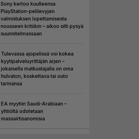
Sony kertoo kuulleensa
PlayStation-pelilevyjen
valmistuksen lopettamisesta
nousseen kritiikin – aikoo silti pysyä
suunnitelmassaan
Tulevassa ajopelissä voi kokea
kyytipalveluyrittäjän arjen –
jokaisella matkustajalla on oma
hulvaton, koskettava tai outo
tarinansa
EA myytiin Saudi-Arabiaan –
yhtiöltä odotetaan
massairtisanomisia