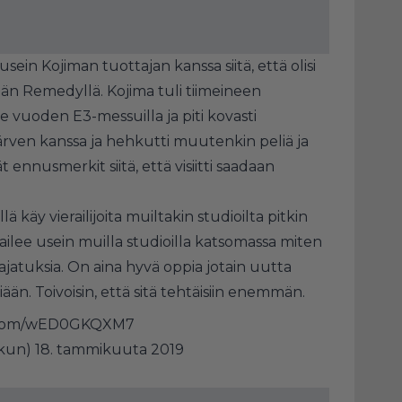
in Kojiman tuottajan kanssa siitä, että olisi
ään Remedyllä. Kojima tuli tiimeineen
 vuoden E3-messuilla ja piti kovasti
ärven kanssa ja hehkutti muutenkin peliä ja
t ennusmerkit siitä, että visiitti saadaan
ä käy vierailijoita muiltakin studioilta pitkin
ailee usein muilla studioilla katsomassa miten
atuksia. On aina hyvä oppia jotain uutta
än. Toivoisin, että sitä tehtäisiin enemmän.
r.com/wED0GKQXM7
nkun)
18. tammikuuta 2019