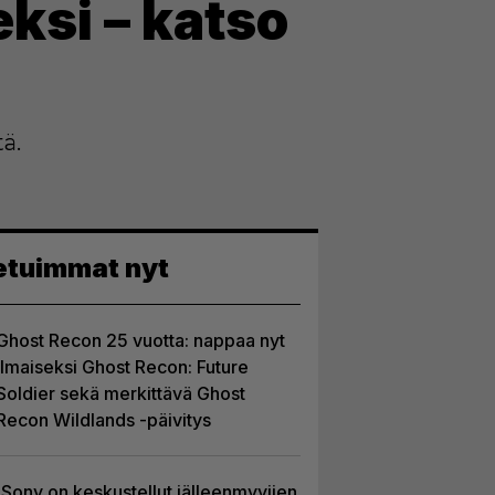
ksi – katso
ä.
etuimmat nyt
Ghost Recon 25 vuotta: nappaa nyt
ilmaiseksi Ghost Recon: Future
Soldier sekä merkittävä Ghost
Recon Wildlands -päivitys
Sony on keskustellut jälleenmyyjien