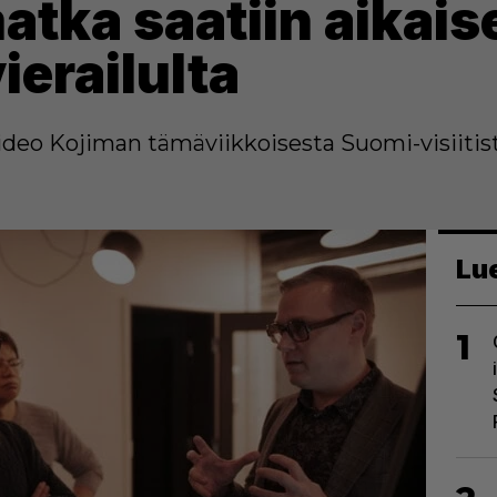
tka saatiin aikaise
ierailulta
o Kojiman tämäviikkoisesta Suomi-visiitist
Lu
1