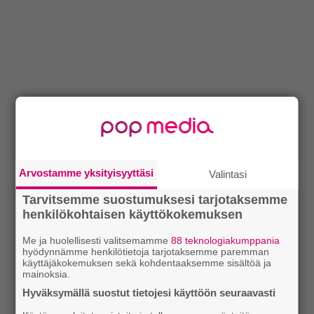
Arvostamme yksityisyyttäsi
Valintasi
Tarvitsemme suostumuksesi tarjotaksemme
henkilökohtaisen käyttökokemuksen
Me ja huolellisesti valitsemamme
88 teknologiakumppania
hyödynnämme henkilötietoja tarjotaksemme paremman
käyttäjäkokemuksen sekä kohdentaaksemme sisältöä ja
mainoksia.
Hyväksymällä suostut tietojesi käyttöön seuraavasti