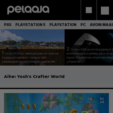
PS5
PLAYSTATION 5
PLAYSTATION
PC
AVOIN MAA
2.
Uutta PS5-pulmahyppelyä k
1.
Uusi PS Plus -seikkailupeli on saanut
ensimmäiseksi peliksi, joka on s
huippuarvostelut – saapui heti
täysin DualSense-ohjaimen kos
julkaisupäivänään tilaajien saataville
ympärille
Aihe:
Yosh's Crafter World