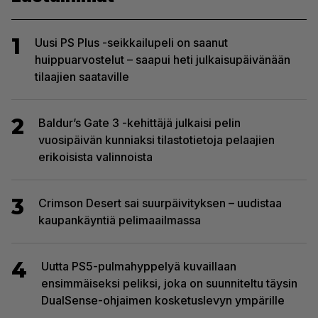
1
Uusi PS Plus -seikkailupeli on saanut
huippuarvostelut – saapui heti julkaisupäivänään
tilaajien saataville
2
Baldur’s Gate 3 -kehittäjä julkaisi pelin
vuosipäivän kunniaksi tilastotietoja pelaajien
erikoisista valinnoista
3
Crimson Desert sai suurpäivityksen – uudistaa
kaupankäyntiä pelimaailmassa
4
Uutta PS5-pulmahyppelyä kuvaillaan
ensimmäiseksi peliksi, joka on suunniteltu täysin
DualSense-ohjaimen kosketuslevyn ympärille