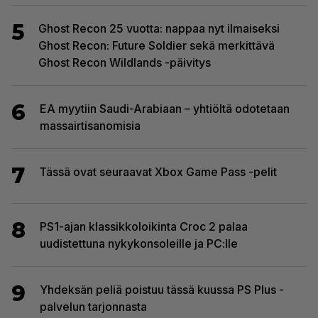
5
Ghost Recon 25 vuotta: nappaa nyt ilmaiseksi
Ghost Recon: Future Soldier sekä merkittävä
Ghost Recon Wildlands -päivitys
6
EA myytiin Saudi-Arabiaan – yhtiöltä odotetaan
massairtisanomisia
7
Tässä ovat seuraavat Xbox Game Pass -pelit
8
PS1-ajan klassikkoloikinta Croc 2 palaa
uudistettuna nykykonsoleille ja PC:lle
9
Yhdeksän peliä poistuu tässä kuussa PS Plus -
palvelun tarjonnasta