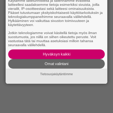
Käytämme laitetunnisteita ja tallennamme evästeitä
laitteellesi saadaksemme tietoja esimerkiksi sivuista, joilla
vierailit, IP-osoitteestasi sekä laitteesi ominaisuuksista.
Pääset tutustumaan yksityiskohtaisesti käyttötarkoituksiin ja
teknologiakumppaneihimme seuraavalla välilehdellä.
Hylkääminen voi vaikuttaa sivuston toimivuuteen ja
käytettävyyteen.
Jotkin teknologiamme voivat käsitellä tietoja myös ilman
suostumusta, jos niillä on siihen oikeutettu peruste. Voit
vastustaa tätä tai muuttaa asetuksiasi milloin tahansa
seuraavalla välilehdellä.
Hyväksyn kaikki
Omat valintani
Tietosuojakäytäntömme