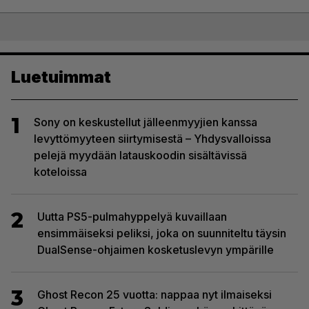
Luetuimmat
1
Sony on keskustellut jälleenmyyjien kanssa
levyttömyyteen siirtymisestä – Yhdysvalloissa
pelejä myydään latauskoodin sisältävissä
koteloissa
2
Uutta PS5-pulmahyppelyä kuvaillaan
ensimmäiseksi peliksi, joka on suunniteltu täysin
DualSense-ohjaimen kosketuslevyn ympärille
3
Ghost Recon 25 vuotta: nappaa nyt ilmaiseksi