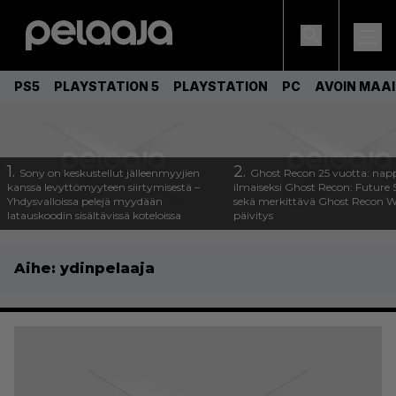
PS5
PLAYSTATION 5
PLAYSTATION
PC
AVOIN MAA
1.
2.
Sony on keskustellut jälleenmyyjien
Ghost Recon 25 vuotta: nap
kanssa levyttömyyteen siirtymisestä –
ilmaiseksi Ghost Recon: Future S
Yhdysvalloissa pelejä myydään
sekä merkittävä Ghost Recon Wi
latauskoodin sisältävissä koteloissa
päivitys
Aihe:
ydinpelaaja