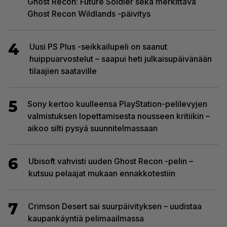
Ghost Recon: Future Soldier sekä merkittävä
Ghost Recon Wildlands -päivitys
4
Uusi PS Plus -seikkailupeli on saanut
huippuarvostelut – saapui heti julkaisupäivänään
tilaajien saataville
5
Sony kertoo kuulleensa PlayStation-pelilevyjen
valmistuksen lopettamisesta nousseen kritiikin –
aikoo silti pysyä suunnitelmassaan
6
Ubisoft vahvisti uuden Ghost Recon -pelin –
kutsuu pelaajat mukaan ennakkotestiin
7
Crimson Desert sai suurpäivityksen – uudistaa
kaupankäyntiä pelimaailmassa