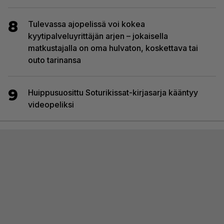
8
Tulevassa ajopelissä voi kokea
kyytipalveluyrittäjän arjen – jokaisella
matkustajalla on oma hulvaton, koskettava tai
outo tarinansa
9
Huippusuosittu Soturikissat-kirjasarja kääntyy
videopeliksi