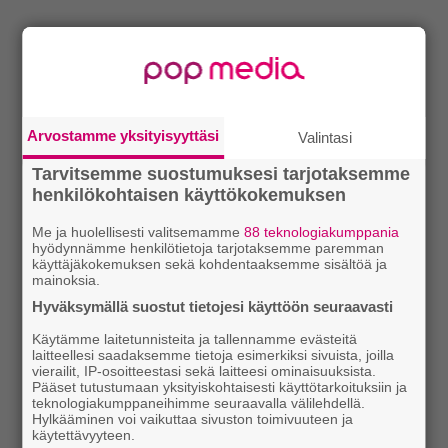
Arvostamme yksityisyyttäsi
Valintasi
Tarvitsemme suostumuksesi tarjotaksemme
henkilökohtaisen käyttökokemuksen
Me ja huolellisesti valitsemamme
88 teknologiakumppania
hyödynnämme henkilötietoja tarjotaksemme paremman
käyttäjäkokemuksen sekä kohdentaaksemme sisältöä ja
mainoksia.
Hyväksymällä suostut tietojesi käyttöön seuraavasti
Käytämme laitetunnisteita ja tallennamme evästeitä
laitteellesi saadaksemme tietoja esimerkiksi sivuista, joilla
vierailit, IP-osoitteestasi sekä laitteesi ominaisuuksista.
Pääset tutustumaan yksityiskohtaisesti käyttötarkoituksiin ja
teknologiakumppaneihimme seuraavalla välilehdellä.
Hylkääminen voi vaikuttaa sivuston toimivuuteen ja
käytettävyyteen.