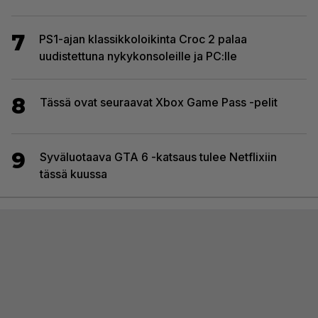
7
PS1-ajan klassikkoloikinta Croc 2 palaa
uudistettuna nykykonsoleille ja PC:lle
8
Tässä ovat seuraavat Xbox Game Pass -pelit
9
Syväluotaava GTA 6 -katsaus tulee Netflixiin
tässä kuussa