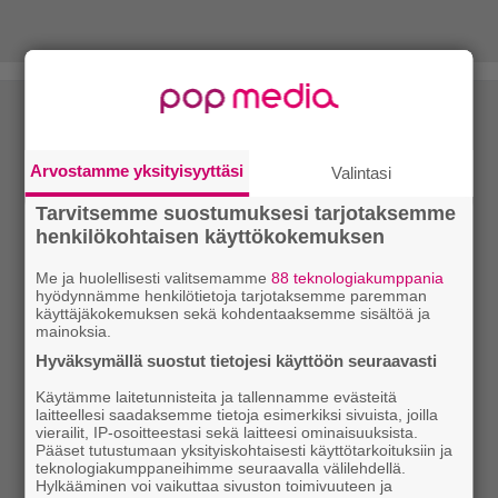
Arvostamme yksityisyyttäsi
Valintasi
Tarvitsemme suostumuksesi tarjotaksemme
henkilökohtaisen käyttökokemuksen
Me ja huolellisesti valitsemamme
88 teknologiakumppania
hyödynnämme henkilötietoja tarjotaksemme paremman
käyttäjäkokemuksen sekä kohdentaaksemme sisältöä ja
mainoksia.
Hyväksymällä suostut tietojesi käyttöön seuraavasti
Käytämme laitetunnisteita ja tallennamme evästeitä
laitteellesi saadaksemme tietoja esimerkiksi sivuista, joilla
vierailit, IP-osoitteestasi sekä laitteesi ominaisuuksista.
Pääset tutustumaan yksityiskohtaisesti käyttötarkoituksiin ja
teknologiakumppaneihimme seuraavalla välilehdellä.
Hylkääminen voi vaikuttaa sivuston toimivuuteen ja