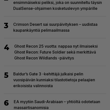
ensimmäiseksi peliksi, joka on suunniteltu täysin
DualSense-ohjaimen kosketuslevyn ympärille
3
Crimson Desert sai suurpäivityksen – uudistaa
kaupankäyntiä pelimaailmassa
4
Ghost Recon 25 vuotta: nappaa nyt ilmaiseksi
Ghost Recon: Future Soldier sekä merkittävä
Ghost Recon Wildlands -päivitys
5
Baldur’s Gate 3 -kehittäjä julkaisi pelin
vuosipäivän kunniaksi tilastotietoja pelaajien
erikoisista valinnoista
6
EA myytiin Saudi-Arabiaan – yhtiöltä odotetaan
massairtisanomisia