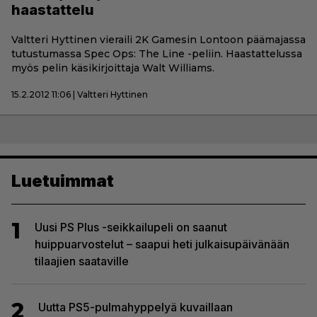
haastattelu
Valtteri Hyttinen vieraili 2K Gamesin Lontoon päämajassa
tutustumassa Spec Ops: The Line -peliin. Haastattelussa
myös pelin käsikirjoittaja Walt Williams.
15.2.2012 11:06 | Valtteri Hyttinen
Luetuimmat
1
Uusi PS Plus -seikkailupeli on saanut
huippuarvostelut – saapui heti julkaisupäivänään
tilaajien saataville
2
Uutta PS5-pulmahyppelyä kuvaillaan