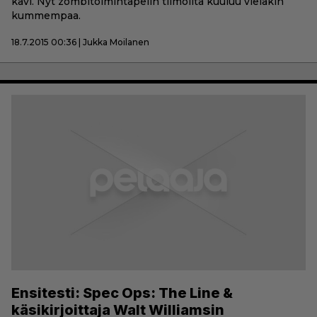
kävi. Nyt zombitoimintapelin tiimoilta kuuluu vieläkin
kummempaa.
18.7.2015 00:36 | Jukka Moilanen
Ensitesti: Spec Ops: The Line &
käsikirjoittaja Walt Williamsin