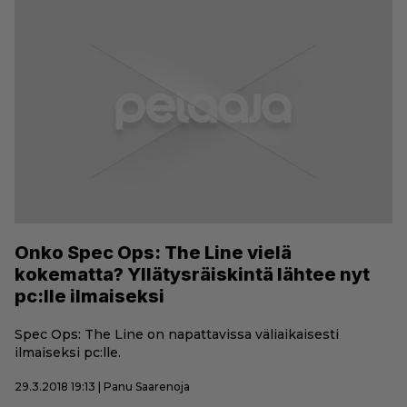
Onko Spec Ops: The Line vielä
kokematta? Yllätysräiskintä lähtee nyt
pc:lle ilmaiseksi
Spec Ops: The Line on napattavissa väliaikaisesti
ilmaiseksi pc:lle.
29.3.2018 19:13 | Panu Saarenoja