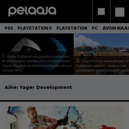
PS5
PLAYSTATION 5
PLAYSTATION
PC
AVOIN MAA
1.
Uutta PS5-pulmahyppelyä kuvaillaan
2.
ensimmäiseksi peliksi, joka on suunniteltu
Uusi PS Plus -seikkailupeli o
täysin DualSense-ohjaimen kosketuslevyn
huippuarvostelut – saapui heti
ympärille
julkaisupäivänään tilaajien saata
Aihe:
Yager Development