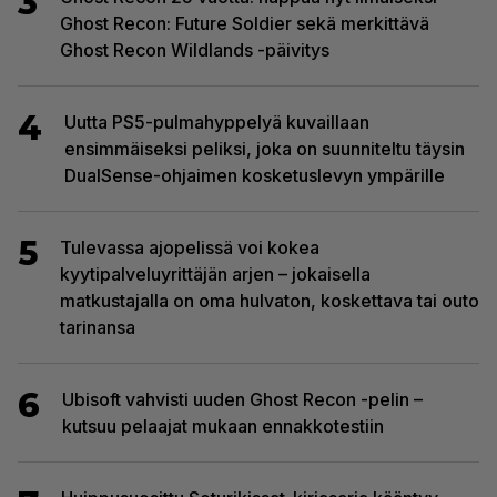
3
Ghost Recon: Future Soldier sekä merkittävä
Ghost Recon Wildlands -päivitys
4
Uutta PS5-pulmahyppelyä kuvaillaan
ensimmäiseksi peliksi, joka on suunniteltu täysin
DualSense-ohjaimen kosketuslevyn ympärille
5
Tulevassa ajopelissä voi kokea
kyytipalveluyrittäjän arjen – jokaisella
matkustajalla on oma hulvaton, koskettava tai outo
tarinansa
6
Ubisoft vahvisti uuden Ghost Recon -pelin –
kutsuu pelaajat mukaan ennakkotestiin