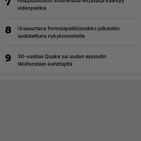
7
Huippusuosittu Soturikissat-kirjasarja kääntyy
videopeliksi
8
Uraauurtava formulapeliklassikko julkaistiin
uudistettuna nykykonsoleille
9
30-vuotias Quake sai uuden episodin
Wolfenstein-kehittäjiltä