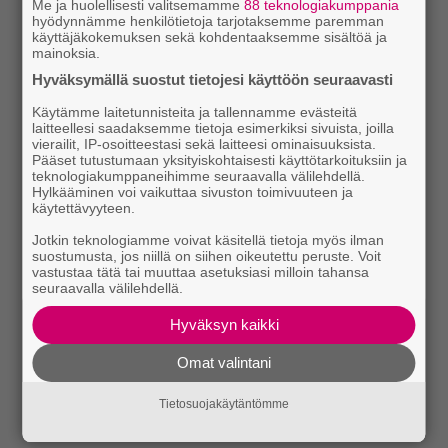
Me ja huolellisesti valitsemamme
88 teknologiakumppania
hyödynnämme henkilötietoja tarjotaksemme paremman
käyttäjäkokemuksen sekä kohdentaaksemme sisältöä ja
mainoksia.
Hyväksymällä suostut tietojesi käyttöön seuraavasti
Käytämme laitetunnisteita ja tallennamme evästeitä
laitteellesi saadaksemme tietoja esimerkiksi sivuista, joilla
vierailit, IP-osoitteestasi sekä laitteesi ominaisuuksista.
Pääset tutustumaan yksityiskohtaisesti käyttötarkoituksiin ja
teknologiakumppaneihimme seuraavalla välilehdellä.
Hylkääminen voi vaikuttaa sivuston toimivuuteen ja
käytettävyyteen.
Jotkin teknologiamme voivat käsitellä tietoja myös ilman
suostumusta, jos niillä on siihen oikeutettu peruste. Voit
vastustaa tätä tai muuttaa asetuksiasi milloin tahansa
seuraavalla välilehdellä.
Hyväksyn kaikki
Omat valintani
Tietosuojakäytäntömme