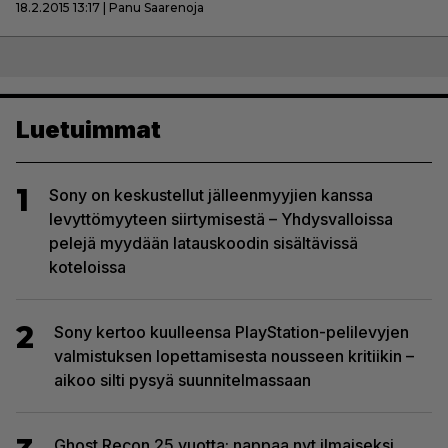
18.2.2015 13:17 | Panu Saarenoja
Luetuimmat
1
Sony on keskustellut jälleenmyyjien kanssa
levyttömyyteen siirtymisestä – Yhdysvalloissa
pelejä myydään latauskoodin sisältävissä
koteloissa
2
Sony kertoo kuulleensa PlayStation-pelilevyjen
valmistuksen lopettamisesta nousseen kritiikin –
aikoo silti pysyä suunnitelmassaan
Ghost Recon 25 vuotta: nappaa nyt ilmaiseksi