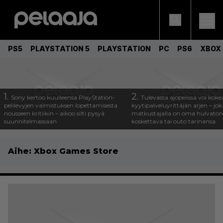
PS5
PLAYSTATION 5
PLAYSTATION
PC
PS6
XBOX 
1.
2.
Sony kertoo kuulleensa PlayStation-
Tulevassa ajopelissä voi koke
pelilevyjen valmistuksen lopettamisesta
kyytipalveluyrittäjän arjen – joka
nousseen kritiikin – aikoo silti pysyä
matkustajalla on oma hulvaton
suunnitelmassaan
koskettava tai outo tarinansa
Aihe:
Xbox Games Store