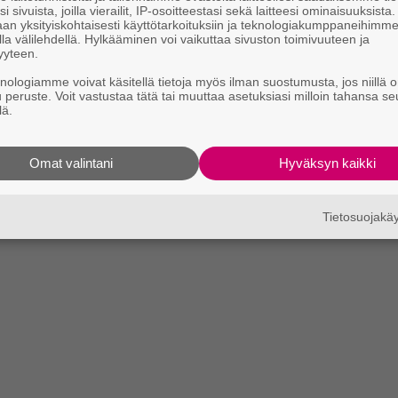
i sivuista, joilla vierailit, IP-osoitteestasi sekä laitteesi ominaisuuksista
an yksityiskohtaisesti käyttötarkoituksiin ja teknologiakumppaneihimm
la välilehdellä. Hylkääminen voi vaikuttaa sivuston toimivuuteen ja
yyteen.
knologiamme voivat käsitellä tietoja myös ilman suostumusta, jos niillä o
u peruste. Voit vastustaa tätä tai muuttaa asetuksiasi milloin tahansa se
lä.
Omat valintani
Hyväksyn kaikki
Tietosuojak