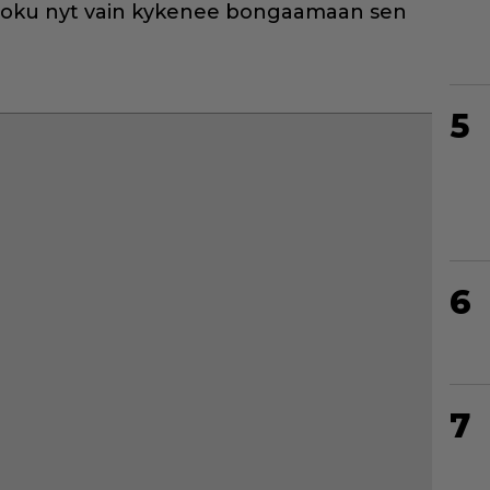
 joku nyt vain kykenee bongaamaan sen
5
6
7