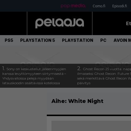
Como.fi
Episodi.fi
E
PS5
PLAYSTATION 5
PLAYSTATION
PC
AVOIN 
1.
2.
Sony on keskustellut jälleenmyyjien
Ghost Recon 25 vuotta: nap
kanssa levyttömyyteen siirtymisestä –
ilmaiseksi Ghost Recon: Future S
Yhdysvalloissa pelejä myydään
sekä merkittävä Ghost Recon Wi
latauskoodin sisältävissä koteloissa
päivitys
Aihe:
White Night