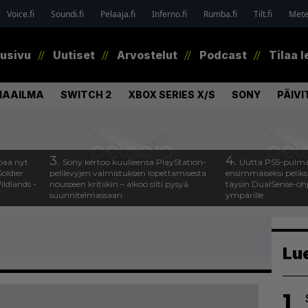
Voice.fi
Soundi.fi
Pelaaja.fi
Inferno.fi
Rumba.fi
Tilt.fi
Metel
tusivu
Uutiset
Arvostelut
Podcast
Tilaa l
MAAILMA
SWITCH 2
XBOX SERIES X/S
SONY
PÄIVI
3.
4.
paa nyt
Sony kertoo kuulleensa PlayStation-
Uutta PS5-pulma
oldier
pelilevyjen valmistuksen lopettamisesta
ensimmäiseksi peliksi
ldlands -
nousseen kritiikin – aikoo silti pysyä
täysin DualSense-oh
suunnitelmassaan
ympärille
Lu
1