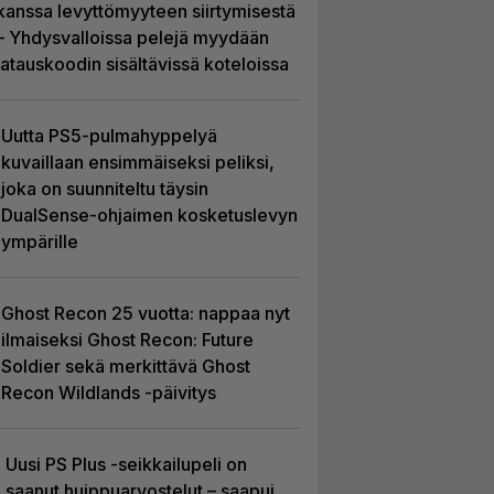
kanssa levyttömyyteen siirtymisestä
– Yhdysvalloissa pelejä myydään
latauskoodin sisältävissä koteloissa
Uutta PS5-pulmahyppelyä
kuvaillaan ensimmäiseksi peliksi,
joka on suunniteltu täysin
DualSense-ohjaimen kosketuslevyn
ympärille
Ghost Recon 25 vuotta: nappaa nyt
ilmaiseksi Ghost Recon: Future
Soldier sekä merkittävä Ghost
Recon Wildlands -päivitys
Uusi PS Plus -seikkailupeli on
saanut huippuarvostelut – saapui