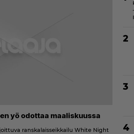
2
3
nen yö odottaa maaliskuussa
4
joittuva ranskalaisseikkailu White Night