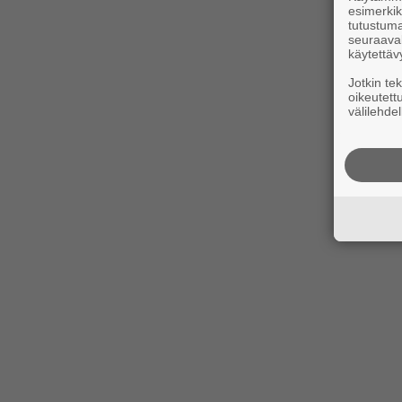
esimerkiks
tutustuma
seuraaval
käytettäv
Jotkin te
oikeutett
välilehdel