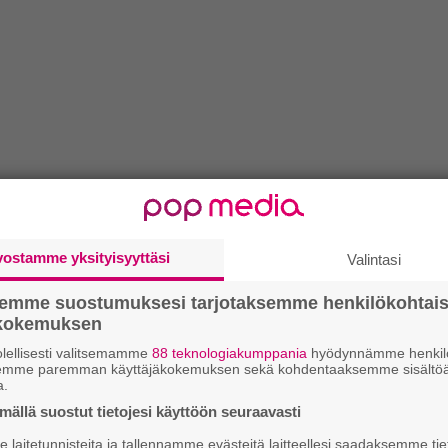
vostamme yksityisyyttäsi
Valintasi
semme suostumuksesi tarjotaksemme henkilökohtai
ökokemuksen
lellisesti valitsemamme
88 teknologiakumppania
hyödynnämme henkilö
semme paremman käyttäjäkokemuksen sekä kohdentaaksemme sisältöä
a.
ällä suostut tietojesi käyttöön seuraavasti
laitetunnisteita ja tallennamme evästeitä laitteellesi saadaksemme tie