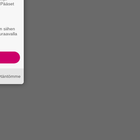
. Pääset
e
n siihen
uraavalla
äytäntömme