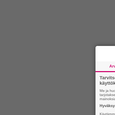
Ar
Tarvit
käytt
Me ja huo
tarjotak
mainoksi
Hyväksym
Käytämme 