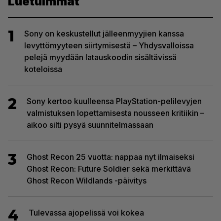
Luetuimmat
1
Sony on keskustellut jälleenmyyjien kanssa
levyttömyyteen siirtymisestä – Yhdysvalloissa
pelejä myydään latauskoodin sisältävissä
koteloissa
2
Sony kertoo kuulleensa PlayStation-pelilevyjen
valmistuksen lopettamisesta nousseen kritiikin –
aikoo silti pysyä suunnitelmassaan
3
Ghost Recon 25 vuotta: nappaa nyt ilmaiseksi
Ghost Recon: Future Soldier sekä merkittävä
Ghost Recon Wildlands -päivitys
4
Tulevassa ajopelissä voi kokea