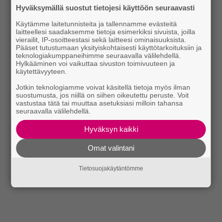
Hyväksymällä suostut tietojesi käyttöön seuraavasti
Käytämme laitetunnisteita ja tallennamme evästeitä
laitteellesi saadaksemme tietoja esimerkiksi sivuista, joilla
vierailit, IP-osoitteestasi sekä laitteesi ominaisuuksista.
Pääset tutustumaan yksityiskohtaisesti käyttötarkoituksiin ja
teknologiakumppaneihimme seuraavalla välilehdellä.
Hylkääminen voi vaikuttaa sivuston toimivuuteen ja
käytettävyyteen.
Jotkin teknologiamme voivat käsitellä tietoja myös ilman
suostumusta, jos niillä on siihen oikeutettu peruste. Voit
vastustaa tätä tai muuttaa asetuksiasi milloin tahansa
seuraavalla välilehdellä.
Hyväksyn kaikki
Omat valintani
Tietosuojakäytäntömme