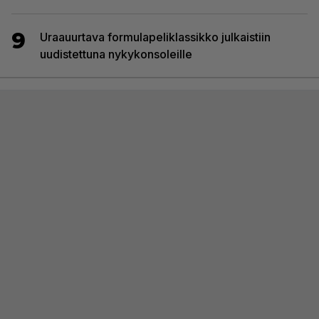
9
Uraauurtava formulapeliklassikko julkaistiin
uudistettuna nykykonsoleille