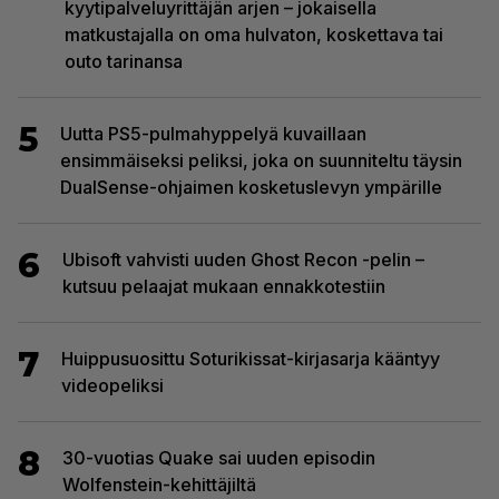
kyytipalveluyrittäjän arjen – jokaisella
matkustajalla on oma hulvaton, koskettava tai
outo tarinansa
5
Uutta PS5-pulmahyppelyä kuvaillaan
ensimmäiseksi peliksi, joka on suunniteltu täysin
DualSense-ohjaimen kosketuslevyn ympärille
6
Ubisoft vahvisti uuden Ghost Recon -pelin –
kutsuu pelaajat mukaan ennakkotestiin
7
Huippusuosittu Soturikissat-kirjasarja kääntyy
videopeliksi
8
30-vuotias Quake sai uuden episodin
Wolfenstein-kehittäjiltä