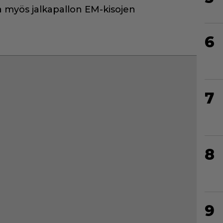
a myös jalkapallon EM-kisojen
6
7
8
9