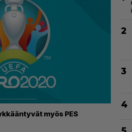
2
3
4
lykkääntyvät myös PES
5