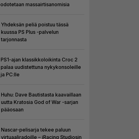
odotetaan massairtisanomisia
Yhdeksän peliä poistuu tässä
kuussa PS Plus -palvelun
tarjonnasta
PS1-ajan klassikkoloikinta Croc 2
palaa uudistettuna nykykonsoleille
ja PC:lle
Huhu: Dave Bautistasta kaavaillaan
uutta Kratosia God of War -sarjan
pääosaan
Nascar-pelisarja tekee paluun
virtuaaliradoille – iRacing Studiosin