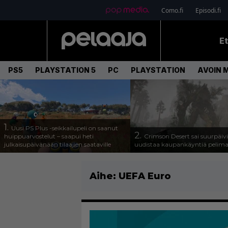
Como.fi
Episodi.fi
E
PS5
PLAYSTATION 5
PC
PLAYSTATION
AVOIN 
1.
Uusi PS Plus -seikkailupeli on saanut
2.
huippuarvostelut – saapui heti
Crimson Desert sai suurpäivi
julkaisupäivänään tilaajien saataville
uudistaa kaupankäyntiä pelim
Aihe:
UEFA Euro