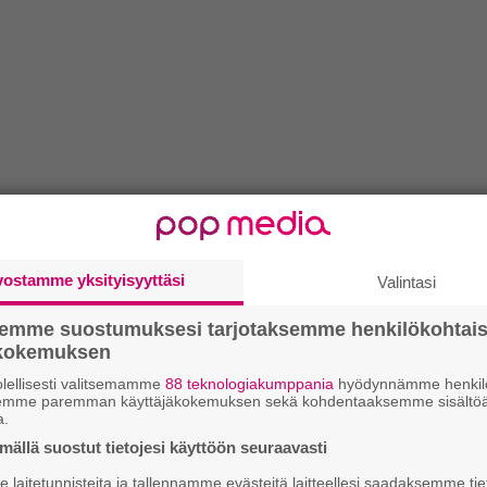
vostamme yksityisyyttäsi
Valintasi
semme suostumuksesi tarjotaksemme henkilökohtai
ökokemuksen
lellisesti valitsemamme
88 teknologiakumppania
hyödynnämme henkilö
semme paremman käyttäjäkokemuksen sekä kohdentaaksemme sisältöä
a.
ällä suostut tietojesi käyttöön seuraavasti
laitetunnisteita ja tallennamme evästeitä laitteellesi saadaksemme tie