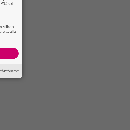
. Pääset
e
n siihen
uraavalla
äytäntömme