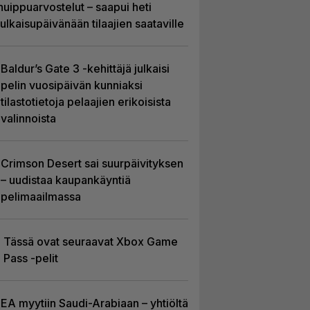
huippuarvostelut – saapui heti
julkaisupäivänään tilaajien saataville
Baldur’s Gate 3 -kehittäjä julkaisi
pelin vuosipäivän kunniaksi
tilastotietoja pelaajien erikoisista
valinnoista
Crimson Desert sai suurpäivityksen
– uudistaa kaupankäyntiä
pelimaailmassa
Tässä ovat seuraavat Xbox Game
Pass -pelit
EA myytiin Saudi-Arabiaan – yhtiöltä