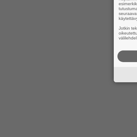
esimerkiks
tutustuma
seuraaval
käytettäv
Jotkin te
oikeutett
välilehdel