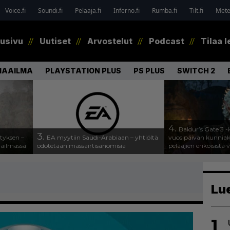
Voice.fi
Soundi.fi
Pelaaja.fi
Inferno.fi
Rumba.fi
Tilt.fi
Metel
tusivu
Uutiset
Arvostelut
Podcast
Tilaa l
MAAILMA
PLAYSTATION PLUS
PS PLUS
SWITCH 2
4.
Baldur’s Gate 3 -k
3.
tyksen –
EA myytiin Saudi-Arabiaan – yhtiöltä
vuosipäivän kunniaksi
aailmassa
odotetaan massairtisanomisia
pelaajien erikoisista 
Lu
1