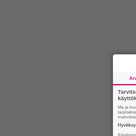
Ar
Tarvit
käytt
Me ja huo
tarjotak
mainoksi
Hyväksym
Käytämme 