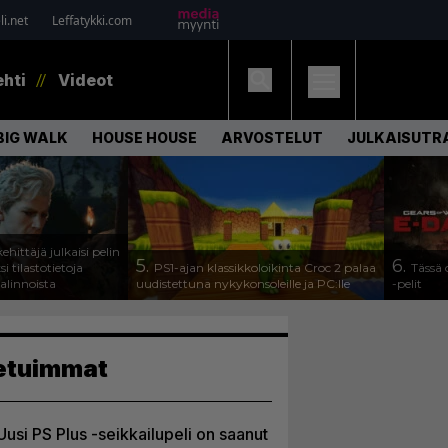
i.net
Leffatykki.com
ehti
Videot
BIG WALK
HOUSE HOUSE
ARVOSTELUT
JULKAISUTRA
ehittäjä julkaisi pelin
5.
6.
 tilastotietoja
PS1-ajan klassikkoloikinta Croc 2 palaa
Tässä
valinnoista
uudistettuna nykykonsoleille ja PC:lle
-pelit
etuimmat
Uusi PS Plus -seikkailupeli on saanut