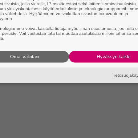
i sivuista, joilla vierailit, IP-osoitteestasi sekä laitteesi ominaisuuksista
an yksityiskohtaisesti käyttötarkoituksiin ja teknologiakumppaneihimm
la välilehdellä. Hylkääminen voi vaikuttaa sivuston toimivuuteen ja
yyteen.
knologiamme voivat käsitellä tietoja myös ilman suostumusta, jos niillä o
u peruste. Voit vastustaa tätä tai muuttaa asetuksiasi milloin tahansa se
lä.
Omat valintani
Hyväksyn kaikki
Tietosuojak