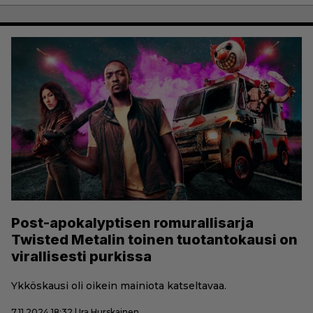
Post-apokalyptisen romurallisarja
Twisted Metalin toinen tuotantokausi on
virallisesti purkissa
Ykköskausi oli oikein mainiota katseltavaa.
7.11.2024 18:32 | Ira Hurskainen