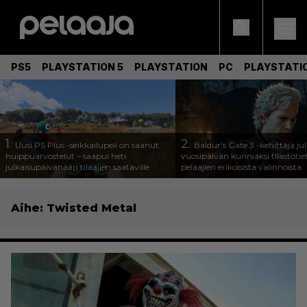
PS5
PLAYSTATION 5
PLAYSTATION
PC
PLAYSTATI
1.
2.
Uusi PS Plus -seikkailupeli on saanut
Baldur’s Gate 3 -kehittäjä jul
huippuarvostelut – saapui heti
vuosipäivän kunniaksi tilastotie
julkaisupäivänään tilaajien saataville
pelaajien erikoisista valinnoista
Aihe:
Twisted Metal