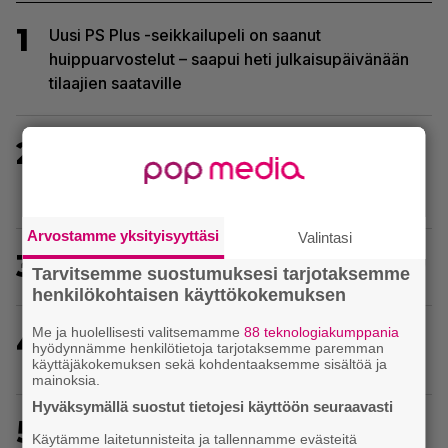
1
Uusi PS Plus -seikkailupeli on saanut
huippuarvostelut – saapui heti julkaisupäivänään
tilaajien saataville
2
Baldur’s Gate 3 -kehittäjä julkaisi pelin
vuosipäivän kunniaksi tilastotietoja pelaajien
erikoisista valinnoista
Arvostamme yksityisyyttäsi
Valintasi
3
Tässä ovat seuraavat Xbox Game Pass -pelit
Tarvitsemme suostumuksesi tarjotaksemme
henkilökohtaisen käyttökokemuksen
Me ja huolellisesti valitsemamme
88 teknologiakumppania
4
Yhdeksän peliä poistuu tässä kuussa PS Plus -
hyödynnämme henkilötietoja tarjotaksemme paremman
palvelun tarjonnasta
käyttäjäkokemuksen sekä kohdentaaksemme sisältöä ja
mainoksia.
Hyväksymällä suostut tietojesi käyttöön seuraavasti
5
EA myytiin Saudi-Arabiaan – yhtiöltä odotetaan
Käytämme laitetunnisteita ja tallennamme evästeitä