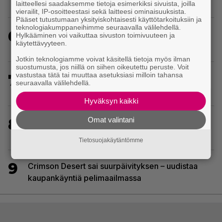
massairtisanomisia
laitteellesi saadaksemme tietoja esimerkiksi sivuista, joilla
vierailit, IP-osoitteestasi sekä laitteesi ominaisuuksista.
Pääset tutustumaan yksityiskohtaisesti käyttötarkoituksiin ja
teknologiakumppaneihimme seuraavalla välilehdellä.
6
Huhu: Dave Bautistasta kaavaillaan uutta Kratosia
Hylkääminen voi vaikuttaa sivuston toimivuuteen ja
käytettävyyteen.
God of War -sarjan pääosaan
Jotkin teknologiamme voivat käsitellä tietoja myös ilman
suostumusta, jos niillä on siihen oikeutettu peruste. Voit
vastustaa tätä tai muuttaa asetuksiasi milloin tahansa
7
Hittipeli Palworld muuntuu massiivimoninpeliksi –
seuraavalla välilehdellä.
Palworld Online julkaistaan tänä vuonna
Hyväksyn kaikki
Omat valintani
8
PS1-ajan klassikkoloikinta Croc 2 palaa
uudistettuna nykykonsoleille ja PC:lle
Tietosuojakäytäntömme
9
Crimson Desert sai suurpäivityksen – uudistaa
kaupankäyntiä pelimaailmassa