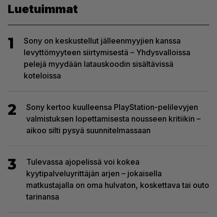
Luetuimmat
1
Sony on keskustellut jälleenmyyjien kanssa
levyttömyyteen siirtymisestä – Yhdysvalloissa
pelejä myydään latauskoodin sisältävissä
koteloissa
2
Sony kertoo kuulleensa PlayStation-pelilevyjen
valmistuksen lopettamisesta nousseen kritiikin –
aikoo silti pysyä suunnitelmassaan
3
Tulevassa ajopelissä voi kokea
kyytipalveluyrittäjän arjen – jokaisella
matkustajalla on oma hulvaton, koskettava tai outo
tarinansa