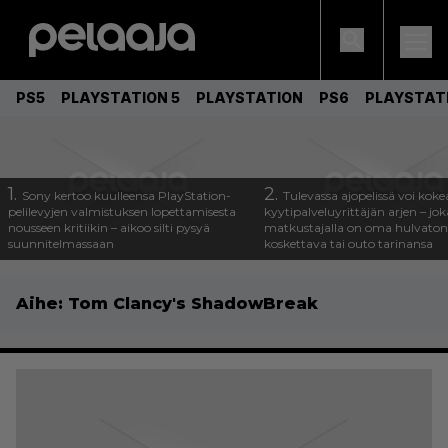
PS5
PLAYSTATION 5
PLAYSTATION
PS6
PLAYSTAT
1.
2.
Sony kertoo kuulleensa PlayStation-
Tulevassa ajopelissä voi koke
pelilevyjen valmistuksen lopettamisesta
kyytipalveluyrittäjän arjen – joka
nousseen kritiikin – aikoo silti pysyä
matkustajalla on oma hulvaton
suunnitelmassaan
koskettava tai outo tarinansa
Aihe:
Tom Clancy's ShadowBreak