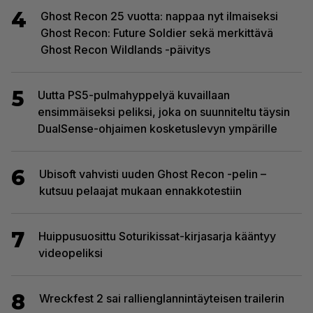
4
Ghost Recon 25 vuotta: nappaa nyt ilmaiseksi
Ghost Recon: Future Soldier sekä merkittävä
Ghost Recon Wildlands -päivitys
5
Uutta PS5-pulmahyppelyä kuvaillaan
ensimmäiseksi peliksi, joka on suunniteltu täysin
DualSense-ohjaimen kosketuslevyn ympärille
6
Ubisoft vahvisti uuden Ghost Recon -pelin –
kutsuu pelaajat mukaan ennakkotestiin
7
Huippusuosittu Soturikissat-kirjasarja kääntyy
videopeliksi
8
Wreckfest 2 sai rallienglannintäyteisen trailerin