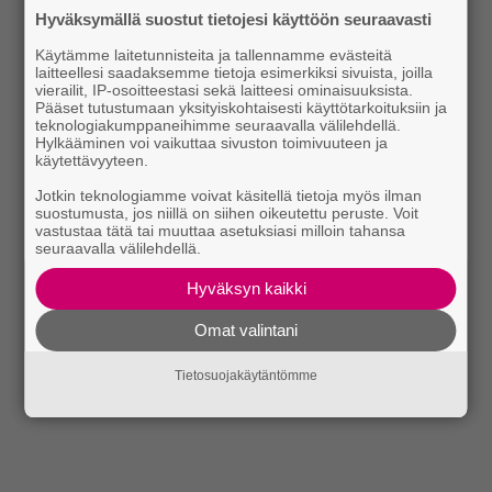
Hyväksymällä suostut tietojesi käyttöön seuraavasti
Käytämme laitetunnisteita ja tallennamme evästeitä
laitteellesi saadaksemme tietoja esimerkiksi sivuista, joilla
vierailit, IP-osoitteestasi sekä laitteesi ominaisuuksista.
Pääset tutustumaan yksityiskohtaisesti käyttötarkoituksiin ja
teknologiakumppaneihimme seuraavalla välilehdellä.
Hylkääminen voi vaikuttaa sivuston toimivuuteen ja
käytettävyyteen.
Jotkin teknologiamme voivat käsitellä tietoja myös ilman
suostumusta, jos niillä on siihen oikeutettu peruste. Voit
vastustaa tätä tai muuttaa asetuksiasi milloin tahansa
seuraavalla välilehdellä.
Hyväksyn kaikki
Omat valintani
Tietosuojakäytäntömme