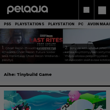
PS5
PLAYSTATION 5
PLAYSTATION
PC
AVOIN MAA
1.
2.
Ghost Recon 25 vuotta: nappaa nyt
Sony on keskustellut jälleen
ilmaiseksi Ghost Recon: Future Soldier
kanssa levyttömyyteen siirtymis
sekä merkittävä Ghost Recon Wildlands -
Yhdysvalloissa pelejä myydään
päivitys
latauskoodin sisältävissä koteloi
Aihe:
Tinybuild Game