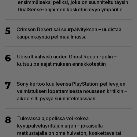
ensimmäiseksi peliksi, joka on suunniteltu täysin
DualSense-ohjaimen kosketuslevyn ympärille
5
Crimson Desert sai suurpäivityksen – uudistaa
kaupankäyntiä pelimaailmassa
6
Ubisoft vahvisti uuden Ghost Recon -pelin –
kutsuu pelaajat mukaan ennakkotestiin
7
Sony kertoo kuulleensa PlayStation-pelilevyjen
valmistuksen lopettamisesta nousseen kritiikin –
aikoo silti pysyä suunnitelmassaan
8
Tulevassa ajopelissä voi kokea
kyytipalveluyrittäjän arjen – jokaisella
matkustajalla on oma hulvaton, koskettava tai