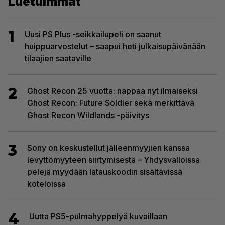
Luetuimmat
1
Uusi PS Plus -seikkailupeli on saanut
huippuarvostelut – saapui heti julkaisupäivänään
tilaajien saataville
2
Ghost Recon 25 vuotta: nappaa nyt ilmaiseksi
Ghost Recon: Future Soldier sekä merkittävä
Ghost Recon Wildlands -päivitys
3
Sony on keskustellut jälleenmyyjien kanssa
levyttömyyteen siirtymisestä – Yhdysvalloissa
pelejä myydään latauskoodin sisältävissä
koteloissa
4
Uutta PS5-pulmahyppelyä kuvaillaan