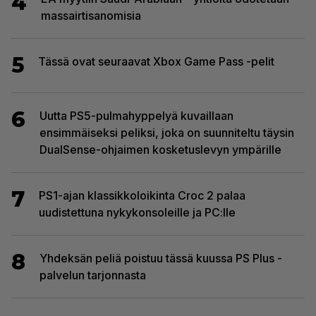
4
massairtisanomisia
5
Tässä ovat seuraavat Xbox Game Pass -pelit
6
Uutta PS5-pulmahyppelyä kuvaillaan
ensimmäiseksi peliksi, joka on suunniteltu täysin
DualSense-ohjaimen kosketuslevyn ympärille
7
PS1-ajan klassikkoloikinta Croc 2 palaa
uudistettuna nykykonsoleille ja PC:lle
8
Yhdeksän peliä poistuu tässä kuussa PS Plus -
palvelun tarjonnasta