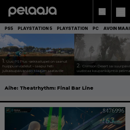
PS5
PLAYSTATION 5
PLAYSTATION
PC
AVOIN MAA
1.
Uusi PS Plus -seikkailupeli on saanut
2.
huippuarvostelut – saapui heti
Crimson Desert sai suurpäivi
julkaisupäivänään tilaajien saataville
uudistaa kaupankäyntiä pelim
Aihe:
Theatrhythm: Final Bar Line