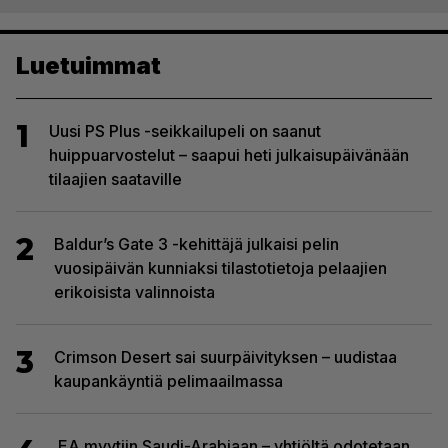
Luetuimmat
1
Uusi PS Plus -seikkailupeli on saanut
huippuarvostelut – saapui heti julkaisupäivänään
tilaajien saataville
2
Baldur’s Gate 3 -kehittäjä julkaisi pelin
vuosipäivän kunniaksi tilastotietoja pelaajien
erikoisista valinnoista
3
Crimson Desert sai suurpäivityksen – uudistaa
kaupankäyntiä pelimaailmassa
EA myytiin Saudi-Arabiaan – yhtiöltä odotetaan