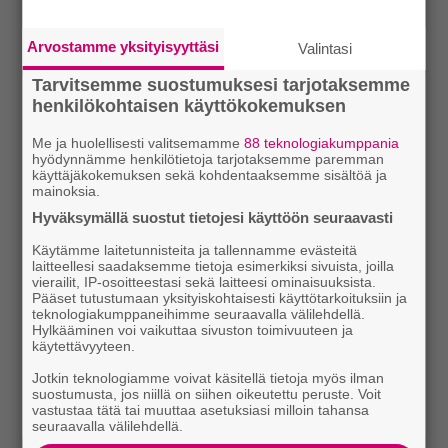
Arvostamme yksityisyyttäsi
Valintasi
Tarvitsemme suostumuksesi tarjotaksemme
henkilökohtaisen käyttökokemuksen
Me ja huolellisesti valitsemamme
88 teknologiakumppania
hyödynnämme henkilötietoja tarjotaksemme paremman
käyttäjäkokemuksen sekä kohdentaaksemme sisältöä ja
mainoksia.
Hyväksymällä suostut tietojesi käyttöön seuraavasti
Käytämme laitetunnisteita ja tallennamme evästeitä
laitteellesi saadaksemme tietoja esimerkiksi sivuista, joilla
vierailit, IP-osoitteestasi sekä laitteesi ominaisuuksista.
Pääset tutustumaan yksityiskohtaisesti käyttötarkoituksiin ja
teknologiakumppaneihimme seuraavalla välilehdellä.
Hylkääminen voi vaikuttaa sivuston toimivuuteen ja
käytettävyyteen.
Jotkin teknologiamme voivat käsitellä tietoja myös ilman
suostumusta, jos niillä on siihen oikeutettu peruste. Voit
vastustaa tätä tai muuttaa asetuksiasi milloin tahansa
seuraavalla välilehdellä.