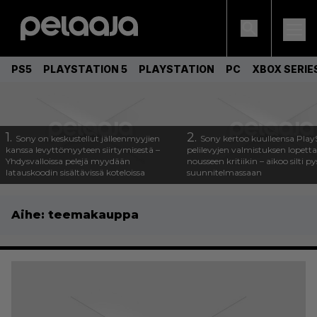
PS5
PLAYSTATION 5
PLAYSTATION
PC
XBOX SERIE
1.
2.
Sony on keskustellut jälleenmyyjien
Sony kertoo kuulleensa Play
kanssa levyttömyyteen siirtymisestä –
pelilevyjen valmistuksen lopett
Yhdysvalloissa pelejä myydään
nousseen kritiikin – aikoo silti p
latauskoodin sisältävissä koteloissa
suunnitelmassaan
Aihe:
teemakauppa