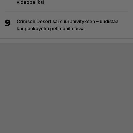
videopeliksi
9
Crimson Desert sai suurpäivityksen – uudistaa
kaupankäyntiä pelimaailmassa