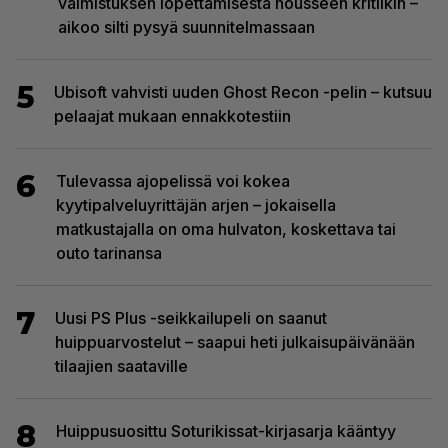
valmistuksen lopettamisesta nousseen kritiikin –
aikoo silti pysyä suunnitelmassaan
5
Ubisoft vahvisti uuden Ghost Recon -pelin – kutsuu
pelaajat mukaan ennakkotestiin
6
Tulevassa ajopelissä voi kokea
kyytipalveluyrittäjän arjen – jokaisella
matkustajalla on oma hulvaton, koskettava tai
outo tarinansa
7
Uusi PS Plus -seikkailupeli on saanut
huippuarvostelut – saapui heti julkaisupäivänään
tilaajien saataville
8
Huippusuosittu Soturikissat-kirjasarja kääntyy