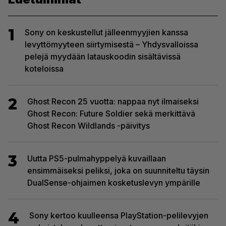
1
Sony on keskustellut jälleenmyyjien kanssa
levyttömyyteen siirtymisestä – Yhdysvalloissa
pelejä myydään latauskoodin sisältävissä
koteloissa
2
Ghost Recon 25 vuotta: nappaa nyt ilmaiseksi
Ghost Recon: Future Soldier sekä merkittävä
Ghost Recon Wildlands -päivitys
3
Uutta PS5-pulmahyppelyä kuvaillaan
ensimmäiseksi peliksi, joka on suunniteltu täysin
DualSense-ohjaimen kosketuslevyn ympärille
4
Sony kertoo kuulleensa PlayStation-pelilevyjen