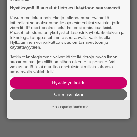
Hyväksymällä suostut tietojesi käyttöön seuraavasti
Käytämme laitetunnisteita ja tallennamme evästeitä
laitteellesi saadaksemme tietoja esimerkiksi sivuista, joilla
vierailit, IP-osoitteestasi sekä laitteesi ominaisuuksista.
Pääset tutustumaan yksityiskohtaisesti käyttötarkoituksiin ja
teknologiakumppaneihimme seuraavalla välilehdellä.
Hylkääminen voi vaikuttaa sivuston toimivuuteen ja
käytettävyyteen.
Jotkin teknologiamme voivat käsitellä tietoja myös ilman
suostumusta, jos niillä on siihen oikeutettu peruste. Voit
vastustaa tätä tai muuttaa asetuksiasi milloin tahansa
seuraavalla välilehdellä.
Hyväksyn kaikki
Omat valintani
Tietosuojakäytäntömme