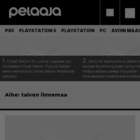
PS5
PLAYSTATION 5
PLAYSTATION
PC
AVOIN MAA
1.
2.
Ghost Recon 25 vuotta: nappaa nyt
Sony on keskustellut jälleen
ilmaiseksi Ghost Recon: Future Soldier
kanssa levyttömyyteen siirtymis
sekä merkittävä Ghost Recon Wildlands -
Yhdysvalloissa pelejä myydään
päivitys
latauskoodin sisältävissä koteloi
Aihe:
talven ihmemaa