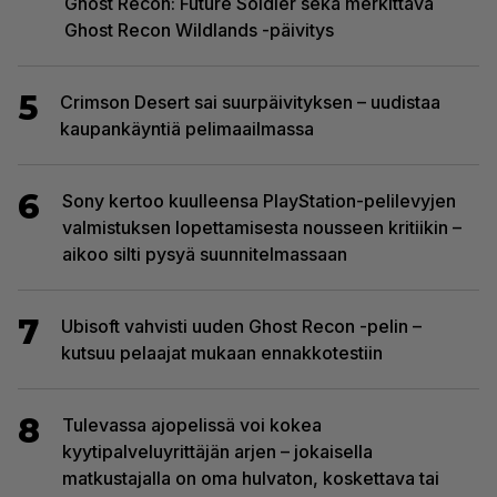
Ghost Recon: Future Soldier sekä merkittävä
Ghost Recon Wildlands -päivitys
5
Crimson Desert sai suurpäivityksen – uudistaa
kaupankäyntiä pelimaailmassa
6
Sony kertoo kuulleensa PlayStation-pelilevyjen
valmistuksen lopettamisesta nousseen kritiikin –
aikoo silti pysyä suunnitelmassaan
7
Ubisoft vahvisti uuden Ghost Recon -pelin –
kutsuu pelaajat mukaan ennakkotestiin
8
Tulevassa ajopelissä voi kokea
kyytipalveluyrittäjän arjen – jokaisella
matkustajalla on oma hulvaton, koskettava tai