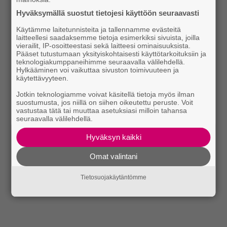
Hyväksymällä suostut tietojesi käyttöön seuraavasti
Käytämme laitetunnisteita ja tallennamme evästeitä
laitteellesi saadaksemme tietoja esimerkiksi sivuista, joilla
vierailit, IP-osoitteestasi sekä laitteesi ominaisuuksista.
Pääset tutustumaan yksityiskohtaisesti käyttötarkoituksiin ja
teknologiakumppaneihimme seuraavalla välilehdellä.
Hylkääminen voi vaikuttaa sivuston toimivuuteen ja
käytettävyyteen.
Jotkin teknologiamme voivat käsitellä tietoja myös ilman
suostumusta, jos niillä on siihen oikeutettu peruste. Voit
vastustaa tätä tai muuttaa asetuksiasi milloin tahansa
seuraavalla välilehdellä.
Hyväksyn kaikki
Omat valintani
Tietosuojakäytäntömme