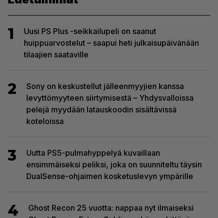
1
Uusi PS Plus -seikkailupeli on saanut
huippuarvostelut – saapui heti julkaisupäivänään
tilaajien saataville
2
Sony on keskustellut jälleenmyyjien kanssa
levyttömyyteen siirtymisestä – Yhdysvalloissa
pelejä myydään latauskoodin sisältävissä
koteloissa
3
Uutta PS5-pulmahyppelyä kuvaillaan
ensimmäiseksi peliksi, joka on suunniteltu täysin
DualSense-ohjaimen kosketuslevyn ympärille
4
Ghost Recon 25 vuotta: nappaa nyt ilmaiseksi