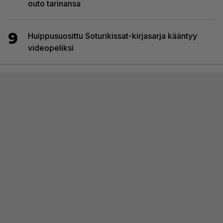
outo tarinansa
9
Huippusuosittu Soturikissat-kirjasarja kääntyy
videopeliksi