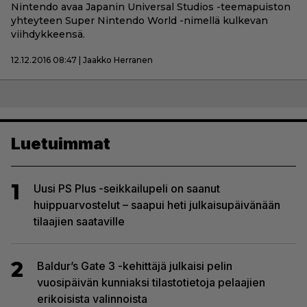
Nintendo avaa Japanin Universal Studios -teemapuiston
yhteyteen Super Nintendo World -nimellä kulkevan
viihdykkeensä.
12.12.2016 08:47 | Jaakko Herranen
Luetuimmat
1
Uusi PS Plus -seikkailupeli on saanut
huippuarvostelut – saapui heti julkaisupäivänään
tilaajien saataville
2
Baldur’s Gate 3 -kehittäjä julkaisi pelin
vuosipäivän kunniaksi tilastotietoja pelaajien
erikoisista valinnoista