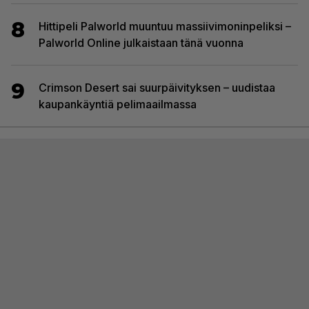
8
Hittipeli Palworld muuntuu massiivimoninpeliksi –
Palworld Online julkaistaan tänä vuonna
9
Crimson Desert sai suurpäivityksen – uudistaa
kaupankäyntiä pelimaailmassa