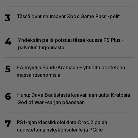
3
Tässä ovat seuraavat Xbox Game Pass -pelit
4
Yhdeksän peliä poistuu tässä kuussa PS Plus -
palvelun tarjonnasta
5
EA myytiin Saudi-Arabiaan – yhtiöltä odotetaan
massairtisanomisia
6
Huhu: Dave Bautistasta kaavaillaan uutta Kratosia
God of War -sarjan pääosaan
7
PS1-ajan klassikkoloikinta Croc 2 palaa
uudistettuna nykykonsoleille ja PC:lle