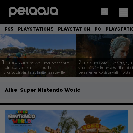
PS5
PLAYSTATION 5
PLAYSTATION
PC
PLAYSTATI
1.
2.
Uusi PS Plus -seikkailupeli on saanut
Baldur’s Gate 3 -kehittäjä jul
huippuarvostelut – saapui heti
vuosipäivän kunniaksi tilastotie
julkaisupäivänään tilaajien saataville
pelaajien erikoisista valinnoista
Aihe:
Super Nintendo World