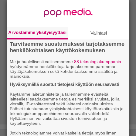
Arvostamme yksityisyyttäsi
Valintasi
Tarvitsemme suostumuksesi tarjotaksemme
henkilökohtaisen käyttökokemuksen
Me ja huolellisesti valitsemamme
88 teknologiakumppania
hyödynnämme henkilötietoja tarjotaksemme paremman
käyttäjäkokemuksen sekä kohdentaaksemme sisältöä ja
mainoksia.
Hyväksymällä suostut tietojesi käyttöön seuraavasti
Käytämme laitetunnisteita ja tallennamme evästeitä
laitteellesi saadaksemme tietoja esimerkiksi sivuista, joilla
vierailit, IP-osoitteestasi sekä laitteesi ominaisuuksista.
Pääset tutustumaan yksityiskohtaisesti käyttötarkoituksiin ja
teknologiakumppaneihimme seuraavalla välilehdellä.
Hylkääminen voi vaikuttaa sivuston toimivuuteen ja
käytettävyyteen.
Jotkin teknologiamme voivat käsitellä tietoja myös ilman