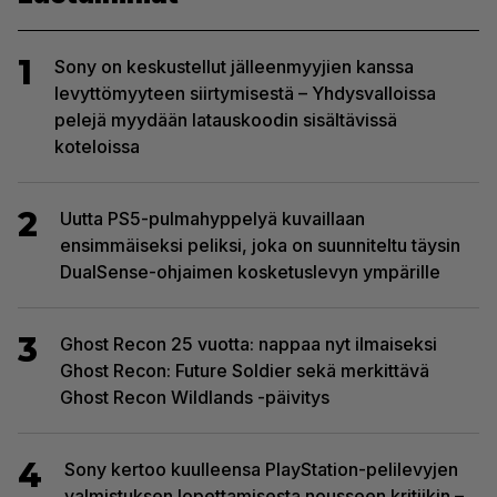
1
Sony on keskustellut jälleenmyyjien kanssa
levyttömyyteen siirtymisestä – Yhdysvalloissa
pelejä myydään latauskoodin sisältävissä
koteloissa
2
Uutta PS5-pulmahyppelyä kuvaillaan
ensimmäiseksi peliksi, joka on suunniteltu täysin
DualSense-ohjaimen kosketuslevyn ympärille
3
Ghost Recon 25 vuotta: nappaa nyt ilmaiseksi
Ghost Recon: Future Soldier sekä merkittävä
Ghost Recon Wildlands -päivitys
4
Sony kertoo kuulleensa PlayStation-pelilevyjen
valmistuksen lopettamisesta nousseen kritiikin –