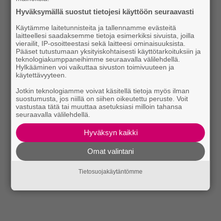
Hyväksymällä suostut tietojesi käyttöön seuraavasti
Käytämme laitetunnisteita ja tallennamme evästeitä
laitteellesi saadaksemme tietoja esimerkiksi sivuista, joilla
vierailit, IP-osoitteestasi sekä laitteesi ominaisuuksista.
Pääset tutustumaan yksityiskohtaisesti käyttötarkoituksiin ja
teknologiakumppaneihimme seuraavalla välilehdellä.
Hylkääminen voi vaikuttaa sivuston toimivuuteen ja
käytettävyyteen.
Jotkin teknologiamme voivat käsitellä tietoja myös ilman
suostumusta, jos niillä on siihen oikeutettu peruste. Voit
vastustaa tätä tai muuttaa asetuksiasi milloin tahansa
seuraavalla välilehdellä.
Hyväksyn kaikki
Omat valintani
Tietosuojakäytäntömme