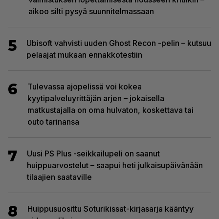
aikoo silti pysyä suunnitelmassaan
5
Ubisoft vahvisti uuden Ghost Recon -pelin – kutsuu
pelaajat mukaan ennakkotestiin
6
Tulevassa ajopelissä voi kokea
kyytipalveluyrittäjän arjen – jokaisella
matkustajalla on oma hulvaton, koskettava tai
outo tarinansa
7
Uusi PS Plus -seikkailupeli on saanut
huippuarvostelut – saapui heti julkaisupäivänään
tilaajien saataville
8
Huippusuosittu Soturikissat-kirjasarja kääntyy