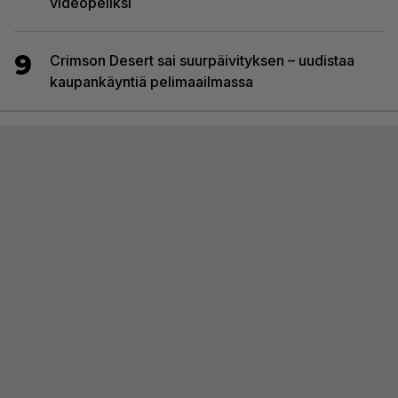
videopeliksi
9
Crimson Desert sai suurpäivityksen – uudistaa
kaupankäyntiä pelimaailmassa