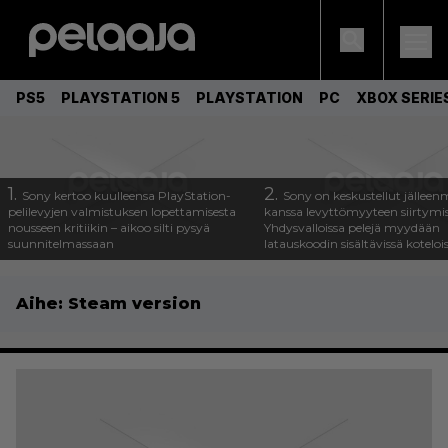
PS5
PLAYSTATION 5
PLAYSTATION
PC
XBOX SERIE
1.
2.
Sony kertoo kuulleensa PlayStation-
Sony on keskustellut jälleen
pelilevyjen valmistuksen lopettamisesta
kanssa levyttömyyteen siirtymis
nousseen kritiikin – aikoo silti pysyä
Yhdysvalloissa pelejä myydään
suunnitelmassaan
latauskoodin sisältävissä koteloi
Aihe:
Steam version