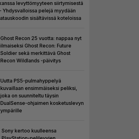
kanssa levyttömyyteen siirtymisestä
– Yhdysvalloissa pelejä myydään
latauskoodin sisältävissä koteloissa
Ghost Recon 25 vuotta: nappaa nyt
ilmaiseksi Ghost Recon: Future
Soldier sekä merkittävä Ghost
Recon Wildlands -päivitys
Uutta PS5-pulmahyppelyä
kuvaillaan ensimmäiseksi peliksi,
joka on suunniteltu täysin
DualSense-ohjaimen kosketuslevyn
ympärille
Sony kertoo kuulleensa
PlayStation-pelilevyjen