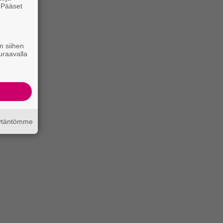
. Pääset
e
n siihen
uraavalla
äytäntömme