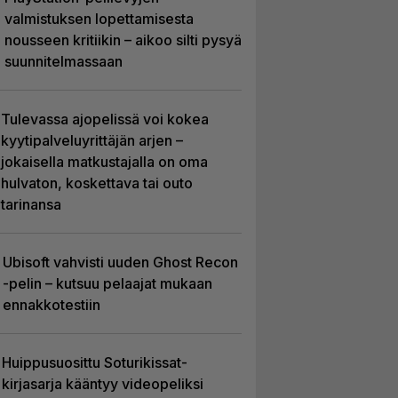
valmistuksen lopettamisesta
nousseen kritiikin – aikoo silti pysyä
suunnitelmassaan
Tulevassa ajopelissä voi kokea
kyytipalveluyrittäjän arjen –
jokaisella matkustajalla on oma
hulvaton, koskettava tai outo
tarinansa
Ubisoft vahvisti uuden Ghost Recon
-pelin – kutsuu pelaajat mukaan
ennakkotestiin
Huippusuosittu Soturikissat-
kirjasarja kääntyy videopeliksi