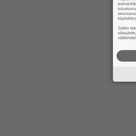
esimerkiks
tutustuma
seuraaval
käytettäv
Jotkin te
oikeutett
välilehdel