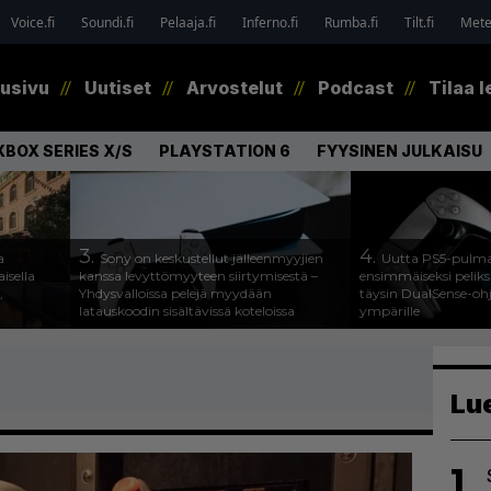
Voice.fi
Soundi.fi
Pelaaja.fi
Inferno.fi
Rumba.fi
Tilt.fi
Metel
tusivu
Uutiset
Arvostelut
Podcast
Tilaa l
XBOX SERIES X/S
PLAYSTATION 6
FYYSINEN JULKAISU
3.
4.
a
Sony on keskustellut jälleenmyyjien
Uutta PS5-pulma
isella
kanssa levyttömyyteen siirtymisestä –
ensimmäiseksi peliksi
,
Yhdysvalloissa pelejä myydään
täysin DualSense-oh
latauskoodin sisältävissä koteloissa
ympärille
Lu
1