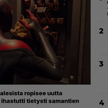
2
3
lesista ropisee uutta
ihastutti tietysti samantien
4