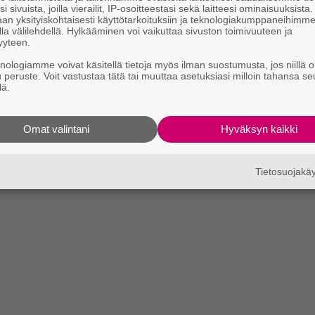
i sivuista, joilla vierailit, IP-osoitteestasi sekä laitteesi ominaisuuksista
an yksityiskohtaisesti käyttötarkoituksiin ja teknologiakumppaneihimm
la välilehdellä. Hylkääminen voi vaikuttaa sivuston toimivuuteen ja
yyteen.
knologiamme voivat käsitellä tietoja myös ilman suostumusta, jos niillä o
u peruste. Voit vastustaa tätä tai muuttaa asetuksiasi milloin tahansa se
lä.
Omat valintani
Hyväksyn kaikki
Tietosuojak