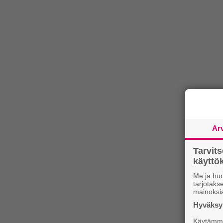
Ar
Tarvit
käytt
Me ja huo
tarjotak
mainoksi
Hyväksym
Käytämme 