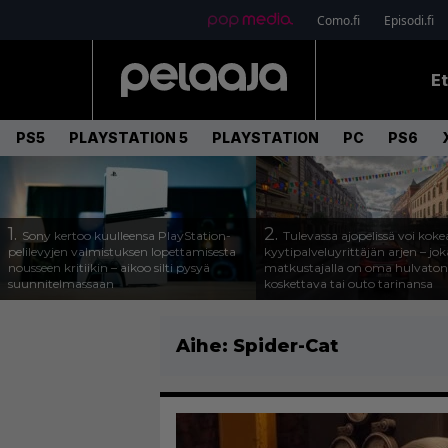
Como.fi
Episodi.fi
E
PS5
PLAYSTATION 5
PLAYSTATION
PC
PS6
1.
2.
Sony kertoo kuulleensa PlayStation-
Tulevassa ajopelissä voi koke
pelilevyjen valmistuksen lopettamisesta
kyytipalveluyrittäjän arjen – joka
nousseen kritiikin – aikoo silti pysyä
matkustajalla on oma hulvaton
suunnitelmassaan
koskettava tai outo tarinansa
Aihe:
Spider-Cat