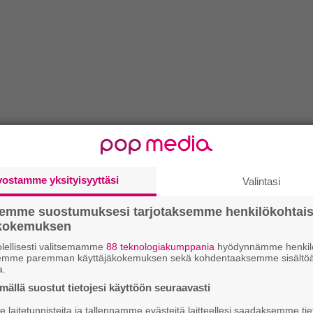
vostamme yksityisyyttäsi
Valintasi
semme suostumuksesi tarjotaksemme henkilökohtai
ökokemuksen
lellisesti valitsemamme
88 teknologiakumppania
hyödynnämme henkilö
semme paremman käyttäjäkokemuksen sekä kohdentaaksemme sisältöä
a.
ällä suostut tietojesi käyttöön seuraavasti
laitetunnisteita ja tallennamme evästeitä laitteellesi saadaksemme tie