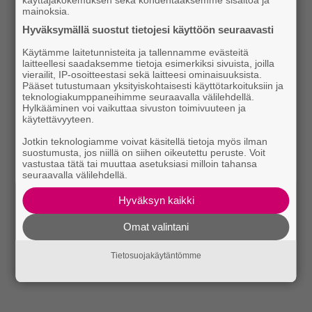
mainoksia.
Hyväksymällä suostut tietojesi käyttöön seuraavasti
Käytämme laitetunnisteita ja tallennamme evästeitä
laitteellesi saadaksemme tietoja esimerkiksi sivuista, joilla
vierailit, IP-osoitteestasi sekä laitteesi ominaisuuksista.
Pääset tutustumaan yksityiskohtaisesti käyttötarkoituksiin ja
teknologiakumppaneihimme seuraavalla välilehdellä.
Hylkääminen voi vaikuttaa sivuston toimivuuteen ja
käytettävyyteen.
Jotkin teknologiamme voivat käsitellä tietoja myös ilman
suostumusta, jos niillä on siihen oikeutettu peruste. Voit
vastustaa tätä tai muuttaa asetuksiasi milloin tahansa
seuraavalla välilehdellä.
Hyväksyn kaikki
Omat valintani
Tietosuojakäytäntömme