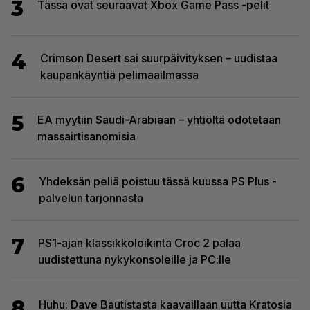
3
Tässä ovat seuraavat Xbox Game Pass -pelit
4
Crimson Desert sai suurpäivityksen – uudistaa
kaupankäyntiä pelimaailmassa
5
EA myytiin Saudi-Arabiaan – yhtiöltä odotetaan
massairtisanomisia
6
Yhdeksän peliä poistuu tässä kuussa PS Plus -
palvelun tarjonnasta
7
PS1-ajan klassikkoloikinta Croc 2 palaa
uudistettuna nykykonsoleille ja PC:lle
8
Huhu: Dave Bautistasta kaavaillaan uutta Kratosia