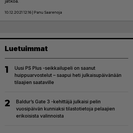
jatkoa.
10.12.2021 12:16 | Panu Saarenoja
Luetuimmat
1
Uusi PS Plus -seikkailupeli on saanut
huippuarvostelut – saapui heti julkaisupäivänään
tilaajien saataville
2
Baldur’s Gate 3 -kehittäjä julkaisi pelin
vuosipäivän kunniaksi tilastotietoja pelaajien
erikoisista valinnoista