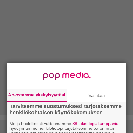
Arvostamme yksityisyyttäsi
Valintasi
Tarvitsemme suostumuksesi tarjotaksemme
henkilökohtaisen käyttökokemuksen
Me ja huolellisesti valitsemamme
88 teknologiakumppania
hyödynnämme henkilötietoja tarjotaksemme paremman
käyttäjäkokemuksen sekä kohdentaaksemme sisältöä ja