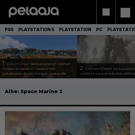
PS5
PLAYSTATION 5
PLAYSTATION
PC
PLAYSTATI
1.
Uusi PS Plus -seikkailupeli on saanut
2.
huippuarvostelut – saapui heti
Crimson Desert sai suurpäivi
julkaisupäivänään tilaajien saataville
uudistaa kaupankäyntiä pelim
Aihe:
Space Marine 2