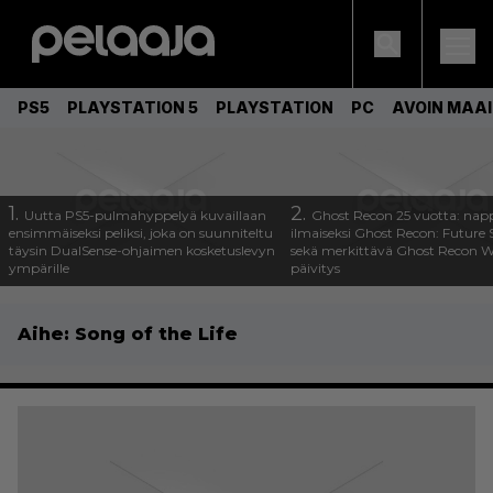
PS5
PLAYSTATION 5
PLAYSTATION
PC
AVOIN MAA
1.
2.
Uutta PS5-pulmahyppelyä kuvaillaan
Ghost Recon 25 vuotta: nap
ensimmäiseksi peliksi, joka on suunniteltu
ilmaiseksi Ghost Recon: Future S
täysin DualSense-ohjaimen kosketuslevyn
sekä merkittävä Ghost Recon Wi
ympärille
päivitys
Aihe:
Song of the Life