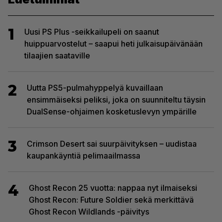
1
Uusi PS Plus -seikkailupeli on saanut
huippuarvostelut – saapui heti julkaisupäivänään
tilaajien saataville
2
Uutta PS5-pulmahyppelyä kuvaillaan
ensimmäiseksi peliksi, joka on suunniteltu täysin
DualSense-ohjaimen kosketuslevyn ympärille
3
Crimson Desert sai suurpäivityksen – uudistaa
kaupankäyntiä pelimaailmassa
4
Ghost Recon 25 vuotta: nappaa nyt ilmaiseksi
Ghost Recon: Future Soldier sekä merkittävä
Ghost Recon Wildlands -päivitys