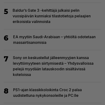
5
Baldur’s Gate 3 -kehittäjä julkaisi pelin
vuosipäivän kunniaksi tilastotietoja pelaajien
erikoisista valinnoista
6
EA myytiin Saudi-Arabiaan – yhtiöltä odotetaan
massairtisanomisia
7
Sony on keskustellut jälleenmyyjien kanssa
levyttömyyteen siirtymisestä – Yhdysvalloissa
pelejä myydään latauskoodin sisältävissä
koteloissa
8
PS1-ajan klassikkoloikinta Croc 2 palaa
uudistettuna nykykonsoleille ja PC:lle