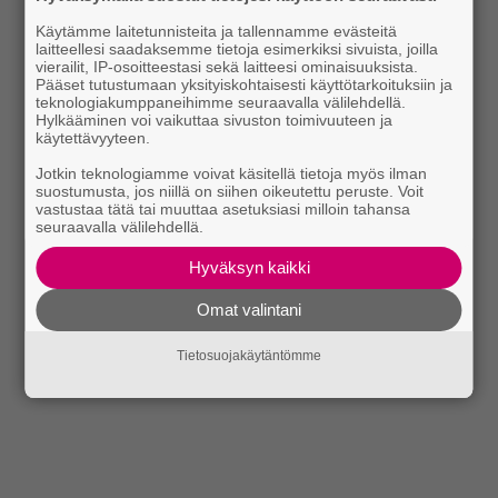
Käytämme laitetunnisteita ja tallennamme evästeitä
laitteellesi saadaksemme tietoja esimerkiksi sivuista, joilla
vierailit, IP-osoitteestasi sekä laitteesi ominaisuuksista.
Pääset tutustumaan yksityiskohtaisesti käyttötarkoituksiin ja
teknologiakumppaneihimme seuraavalla välilehdellä.
Hylkääminen voi vaikuttaa sivuston toimivuuteen ja
käytettävyyteen.
Jotkin teknologiamme voivat käsitellä tietoja myös ilman
suostumusta, jos niillä on siihen oikeutettu peruste. Voit
vastustaa tätä tai muuttaa asetuksiasi milloin tahansa
seuraavalla välilehdellä.
Hyväksyn kaikki
Omat valintani
Tietosuojakäytäntömme