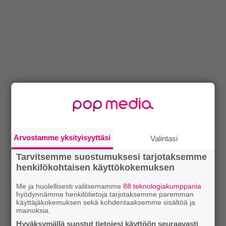
Arvostamme yksityisyyttäsi
Valintasi
Tarvitsemme suostumuksesi tarjotaksemme
henkilökohtaisen käyttökokemuksen
Me ja huolellisesti valitsemamme
88 teknologiakumppania
hyödynnämme henkilötietoja tarjotaksemme paremman
käyttäjäkokemuksen sekä kohdentaaksemme sisältöä ja
mainoksia.
Hyväksymällä suostut tietojesi käyttöön seuraavasti