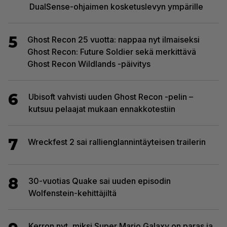
DualSense-ohjaimen kosketuslevyn ympärille
5
Ghost Recon 25 vuotta: nappaa nyt ilmaiseksi
Ghost Recon: Future Soldier sekä merkittävä
Ghost Recon Wildlands -päivitys
6
Ubisoft vahvisti uuden Ghost Recon -pelin –
kutsuu pelaajat mukaan ennakkotestiin
7
Wreckfest 2 sai rallienglannintäyteisen trailerin
8
30-vuotias Quake sai uuden episodin
Wolfenstein-kehittäjiltä
Kerron nyt, miksi Super Mario Galaxy on paras ja