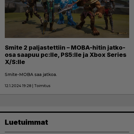
Smite 2 paljastettiin – MOBA-hitin jatko-
osa saapuu pc:lle, PS5:lle ja Xbox Series
X/S:lle
Smite-MOBA saa jatkoa.
12.1.2024 19:28 | Toimitus
Luetuimmat