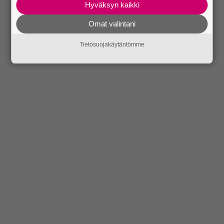
Hyväksyn kaikki
Omat valintani
Tietosuojakäytäntömme