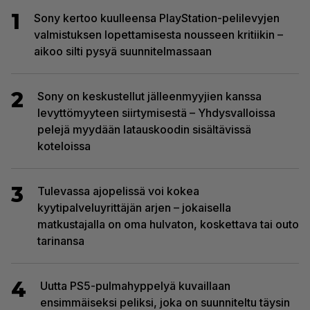
1
Sony kertoo kuulleensa PlayStation-pelilevyjen
valmistuksen lopettamisesta nousseen kritiikin –
aikoo silti pysyä suunnitelmassaan
2
Sony on keskustellut jälleenmyyjien kanssa
levyttömyyteen siirtymisestä – Yhdysvalloissa
pelejä myydään latauskoodin sisältävissä
koteloissa
3
Tulevassa ajopelissä voi kokea
kyytipalveluyrittäjän arjen – jokaisella
matkustajalla on oma hulvaton, koskettava tai outo
tarinansa
4
Uutta PS5-pulmahyppelyä kuvaillaan
ensimmäiseksi peliksi, joka on suunniteltu täysin