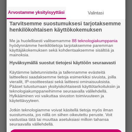
Arvostamme yksityisyyttäsi
Valintasi
Tarvitsemme suostumuksesi tarjotaksemme
henkilökohtaisen käyttökokemuksen
Me ja huolellisesti valitsemamme
88 teknologiakumppania
hyödynnämme henkilötietoja tarjotaksemme paremman
käyttäjäkokemuksen sekä kohdentaaksemme sisältöä ja
mainoksia.
Hyväksymällä suostut tietojesi käyttöön seuraavasti
Käytämme laitetunnisteita ja tallennamme evästeitä
laitteellesi saadaksemme tietoja esimerkiksi sivuista, joilla
vierailit, IP-osoitteestasi sekä laitteesi ominaisuuksista.
Pääset tutustumaan yksityiskohtaisesti käyttötarkoituksiin ja
teknologiakumppaneihimme seuraavalla välilehdellä.
Hylkääminen voi vaikuttaa sivuston toimivuuteen ja
käytettävyyteen.
Jotkin teknologiamme voivat käsitellä tietoja myös ilman
suostumusta, jos niillä on siihen oikeutettu peruste. Voit
vastustaa tätä tai muuttaa asetuksiasi milloin tahansa
seuraavalla välilehdellä.