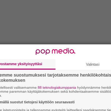
vostamme yksityisyyttäsi
Valintasi
semme suostumuksesi tarjotaksemme henkilökohtai
ökokemuksen
lellisesti valitsemamme
88 teknologiakumppania
hyödynnämme henkilö
semme paremman käyttäjäkokemuksen sekä kohdentaaksemme sisältöä
a.
ällä suostut tietojesi käyttöön seuraavasti
laitetunnisteita ja tallennamme evästeitä laitteellesi saadaksemme tie