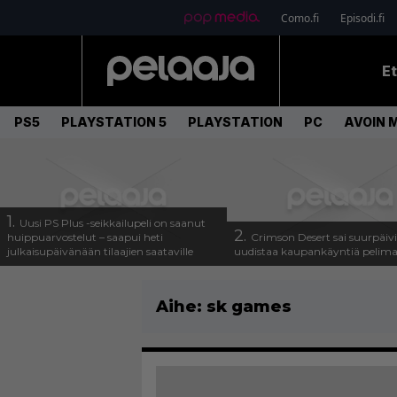
Como.fi
Episodi.fi
E
PS5
PLAYSTATION 5
PLAYSTATION
PC
AVOIN 
1.
Uusi PS Plus -seikkailupeli on saanut
2.
huippuarvostelut – saapui heti
Crimson Desert sai suurpäivi
julkaisupäivänään tilaajien saataville
uudistaa kaupankäyntiä pelim
Aihe:
sk games