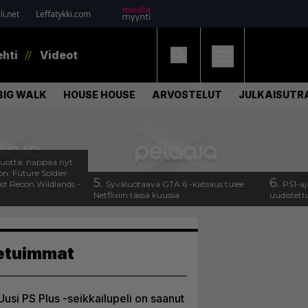
i.net
Leffatykki.com
ehti
Videot
BIG WALK
HOUSE HOUSE
ARVOSTELUT
JULKAISUTRA
uotta: nappaa nyt
on: Future Soldier
5.
6.
st Recon Wildlands -
Syväluotaava GTA 6 -katsaus tulee
PS1-aj
Netflixiin tässä kuussa
uudistett
etuimmat
Uusi PS Plus -seikkailupeli on saanut