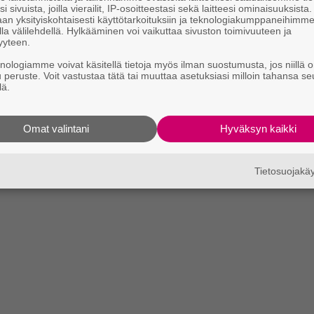
i sivuista, joilla vierailit, IP-osoitteestasi sekä laitteesi ominaisuuksista
an yksityiskohtaisesti käyttötarkoituksiin ja teknologiakumppaneihimm
la välilehdellä. Hylkääminen voi vaikuttaa sivuston toimivuuteen ja
yyteen.
knologiamme voivat käsitellä tietoja myös ilman suostumusta, jos niillä o
u peruste. Voit vastustaa tätä tai muuttaa asetuksiasi milloin tahansa se
lä.
Omat valintani
Hyväksyn kaikki
Tietosuojak