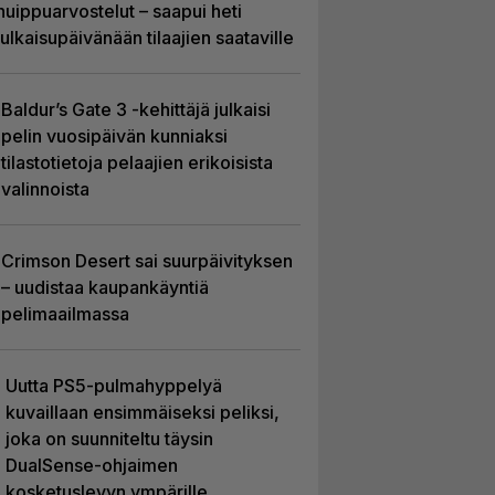
huippuarvostelut – saapui heti
julkaisupäivänään tilaajien saataville
Baldur’s Gate 3 -kehittäjä julkaisi
pelin vuosipäivän kunniaksi
tilastotietoja pelaajien erikoisista
valinnoista
Crimson Desert sai suurpäivityksen
– uudistaa kaupankäyntiä
pelimaailmassa
Uutta PS5-pulmahyppelyä
kuvaillaan ensimmäiseksi peliksi,
joka on suunniteltu täysin
DualSense-ohjaimen
kosketuslevyn ympärille