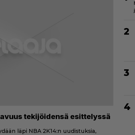
2
3
4
avuus tekijöidensä esittelyssä
ydään läpi NBA 2K14:n uudistuksia,