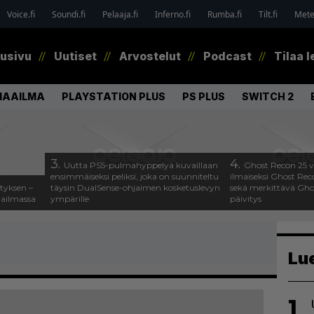
Voice.fi
Soundi.fi
Pelaaja.fi
Inferno.fi
Rumba.fi
Tilt.fi
Metel
tusivu
Uutiset
Arvostelut
Podcast
Tilaa l
MAAILMA
PLAYSTATION PLUS
PS PLUS
SWITCH 2
3.
4.
Uutta PS5-pulmahyppelyä kuvaillaan
Ghost Recon 25 v
ensimmäiseksi peliksi, joka on suunniteltu
ilmaiseksi Ghost Rec
tyksen –
täysin DualSense-ohjaimen kosketuslevyn
sekä merkittävä Gho
aailmassa
ympärille
päivitys
Lu
1