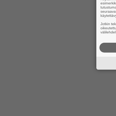
esimerkiks
tutustuma
seuraaval
käytettäv
Jotkin te
oikeutett
välilehdel