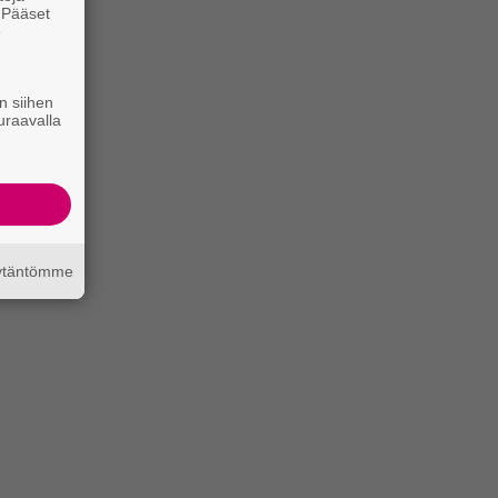
. Pääset
e
n siihen
uraavalla
äytäntömme