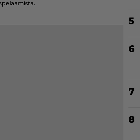
spelaamista.
5
6
7
8