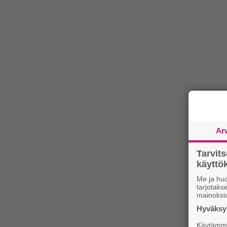
Ar
Tarvit
käytt
Me ja huo
tarjotak
mainoksi
Hyväksym
Käytämme 