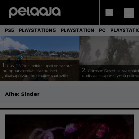
PS5
PLAYSTATION 5
PLAYSTATION
PC
PLAYSTATI
1.
Uusi PS Plus -seikkailupeli on saanut
2.
huippuarvostelut – saapui heti
Crimson Desert sai suurpäivi
julkaisupäivänään tilaajien saataville
uudistaa kaupankäyntiä pelim
Aihe:
Sinder