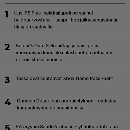
1
Uusi PS Plus -seikkailupeli on saanut
huippuarvostelut – saapui heti julkaisupäivänään
tilaajien saataville
2
Baldur’s Gate 3 -kehittäjä julkaisi pelin
vuosipäivän kunniaksi tilastotietoja pelaajien
erikoisista valinnoista
3
Tässä ovat seuraavat Xbox Game Pass -pelit
4
Crimson Desert sai suurpäivityksen – uudistaa
kaupankäyntiä pelimaailmassa
5
EA myytiin Saudi-Arabiaan – yhtiöltä odotetaan