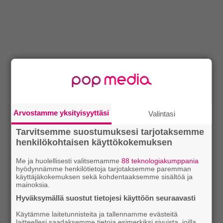
Arvostamme yksityisyyttäsi
Valintasi
Tarvitsemme suostumuksesi tarjotaksemme
henkilökohtaisen käyttökokemuksen
Me ja huolellisesti valitsemamme
88 teknologiakumppania
hyödynnämme henkilötietoja tarjotaksemme paremman
käyttäjäkokemuksen sekä kohdentaaksemme sisältöä ja
mainoksia.
Hyväksymällä suostut tietojesi käyttöön seuraavasti
Käytämme laitetunnisteita ja tallennamme evästeitä
laitteellesi saadaksemme tietoja esimerkiksi sivuista, joilla