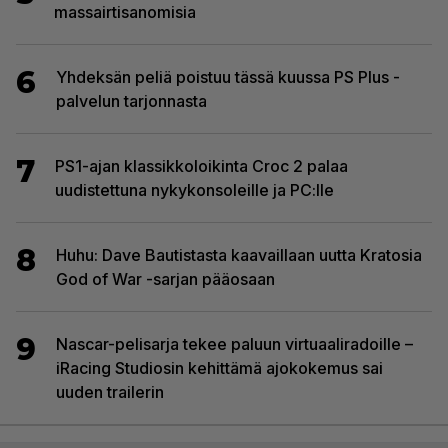
massairtisanomisia
6
Yhdeksän peliä poistuu tässä kuussa PS Plus -
palvelun tarjonnasta
7
PS1-ajan klassikkoloikinta Croc 2 palaa
uudistettuna nykykonsoleille ja PC:lle
8
Huhu: Dave Bautistasta kaavaillaan uutta Kratosia
God of War -sarjan pääosaan
9
Nascar-pelisarja tekee paluun virtuaaliradoille –
iRacing Studiosin kehittämä ajokokemus sai
uuden trailerin