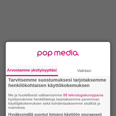
Arvostamme yksityisyyttäsi
Valintasi
Tarvitsemme suostumuksesi tarjotaksemme
henkilökohtaisen käyttökokemuksen
Me ja huolellisesti valitsemamme
88 teknologiakumppania
hyödynnämme henkilötietoja tarjotaksemme paremman
käyttäjäkokemuksen sekä kohdentaaksemme sisältöä ja
mainoksia.
Hyväksymällä suostut tietojesi käyttöön seuraavasti