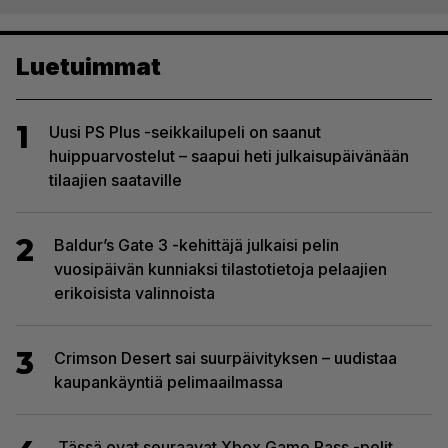
Luetuimmat
1
Uusi PS Plus -seikkailupeli on saanut
huippuarvostelut – saapui heti julkaisupäivänään
tilaajien saataville
2
Baldur’s Gate 3 -kehittäjä julkaisi pelin
vuosipäivän kunniaksi tilastotietoja pelaajien
erikoisista valinnoista
3
Crimson Desert sai suurpäivityksen – uudistaa
kaupankäyntiä pelimaailmassa
Tässä ovat seuraavat Xbox Game Pass -pelit