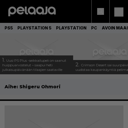
PS5
PLAYSTATION 5
PLAYSTATION
PC
AVOIN MAA
1.
Uusi PS Plus -seikkailupeli on saanut
2.
huippuarvostelut – saapui heti
Crimson Desert sai suurpäivi
julkaisupäivänään tilaajien saataville
uudistaa kaupankäyntiä pelim
Aihe:
Shigeru Ohmori