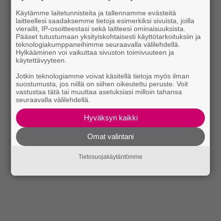
Käytämme laitetunnisteita ja tallennamme evästeitä
laitteellesi saadaksemme tietoja esimerkiksi sivuista, joilla
vierailit, IP-osoitteestasi sekä laitteesi ominaisuuksista.
Pääset tutustumaan yksityiskohtaisesti käyttötarkoituksiin ja
teknologiakumppaneihimme seuraavalla välilehdellä.
Hylkääminen voi vaikuttaa sivuston toimivuuteen ja
käytettävyyteen.
Jotkin teknologiamme voivat käsitellä tietoja myös ilman
suostumusta, jos niillä on siihen oikeutettu peruste. Voit
vastustaa tätä tai muuttaa asetuksiasi milloin tahansa
seuraavalla välilehdellä.
Hyväksyn kaikki
Omat valintani
Tietosuojakäytäntömme