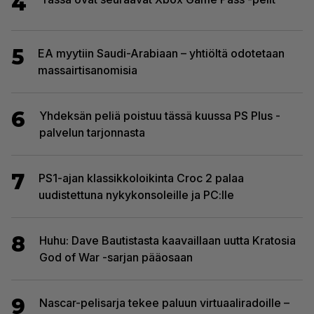
4
5
EA myytiin Saudi-Arabiaan – yhtiöltä odotetaan
massairtisanomisia
6
Yhdeksän peliä poistuu tässä kuussa PS Plus -
palvelun tarjonnasta
7
PS1-ajan klassikkoloikinta Croc 2 palaa
uudistettuna nykykonsoleille ja PC:lle
8
Huhu: Dave Bautistasta kaavaillaan uutta Kratosia
God of War -sarjan pääosaan
9
Nascar-pelisarja tekee paluun virtuaaliradoille –