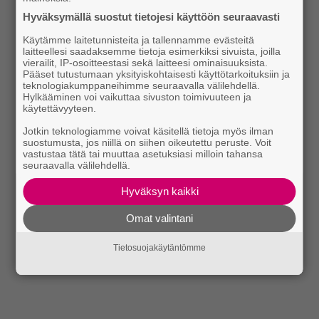
Hyväksymällä suostut tietojesi käyttöön seuraavasti
Käytämme laitetunnisteita ja tallennamme evästeitä
laitteellesi saadaksemme tietoja esimerkiksi sivuista, joilla
vierailit, IP-osoitteestasi sekä laitteesi ominaisuuksista.
Pääset tutustumaan yksityiskohtaisesti käyttötarkoituksiin ja
teknologiakumppaneihimme seuraavalla välilehdellä.
Hylkääminen voi vaikuttaa sivuston toimivuuteen ja
käytettävyyteen.
Jotkin teknologiamme voivat käsitellä tietoja myös ilman
suostumusta, jos niillä on siihen oikeutettu peruste. Voit
vastustaa tätä tai muuttaa asetuksiasi milloin tahansa
seuraavalla välilehdellä.
Hyväksyn kaikki
Omat valintani
Tietosuojakäytäntömme