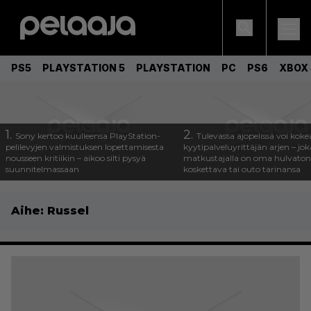
PS5
PLAYSTATION 5
PLAYSTATION
PC
PS6
XBOX 
1.
2.
Sony kertoo kuulleensa PlayStation-
Tulevassa ajopelissä voi koke
pelilevyjen valmistuksen lopettamisesta
kyytipalveluyrittäjän arjen – joka
nousseen kritiikin – aikoo silti pysyä
matkustajalla on oma hulvaton
suunnitelmassaan
koskettava tai outo tarinansa
Aihe:
Russel