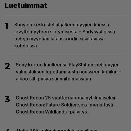
Luetuimmat
1
Sony on keskustellut jälleenmyyjien kanssa
levyttömyyteen siirtymisestä – Yhdysvalloissa
pelejä myydään latauskoodin sisältävissä
koteloissa
2
Sony kertoo kuulleensa PlayStation-pelilevyjen
valmistuksen lopettamisesta nousseen kritiikin –
aikoo silti pysyä suunnitelmassaan
3
Ghost Recon 25 vuotta: nappaa nyt ilmaiseksi
Ghost Recon: Future Soldier sekä merkittävä
Ghost Recon Wildlands -päivitys
Uutta PS5-pulmahyppelyä kuvaillaan