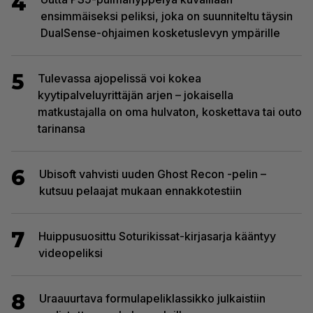
4
ensimmäiseksi peliksi, joka on suunniteltu täysin
DualSense-ohjaimen kosketuslevyn ympärille
5
Tulevassa ajopelissä voi kokea
kyytipalveluyrittäjän arjen – jokaisella
matkustajalla on oma hulvaton, koskettava tai outo
tarinansa
6
Ubisoft vahvisti uuden Ghost Recon -pelin –
kutsuu pelaajat mukaan ennakkotestiin
7
Huippusuosittu Soturikissat-kirjasarja kääntyy
videopeliksi
8
Uraauurtava formulapeliklassikko julkaistiin