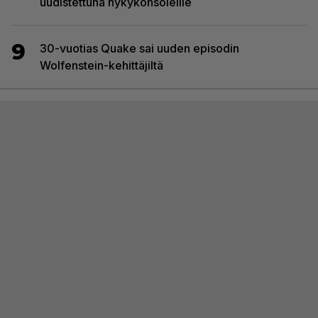
uudistettuna nykykonsoleille
9
30-vuotias Quake sai uuden episodin
Wolfenstein-kehittäjiltä