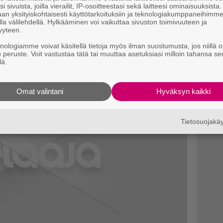
an yhtenä pakettina nykykonsoleille.
i sivuista, joilla vierailit, IP-osoitteestasi sekä laitteesi ominaisuuksista
an yksityiskohtaisesti käyttötarkoituksiin ja teknologiakumppaneihimm
la välilehdellä. Hylkääminen voi vaikuttaa sivuston toimivuuteen ja
yyteen.
knologiamme voivat käsitellä tietoja myös ilman suostumusta, jos niillä o
u peruste. Voit vastustaa tätä tai muuttaa asetuksiasi milloin tahansa se
lä.
Omat valintani
Hyväksyn kaikki
Tietosuojak