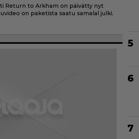
i Return to Arkham on päivätty nyt
iluvideo on paketista saatu samalal julki.
5
6
7