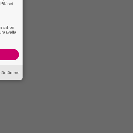
. Pääset
e
n siihen
uraavalla
äytäntömme