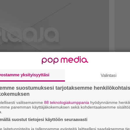
vostamme yksityisyyttäsi
Valintasi
semme suostumuksesi tarjotaksemme henkilökohtai
ökokemuksen
aat Batman-pelit saapuvat
lellisesti valitsemamme
88 teknologiakumppania
hyödynnämme henkilö
semme paremman käyttäjäkokemuksen sekä kohdentaaksemme sisältöä
a.
ällä suostut tietojesi käyttöön seuraavasti
lum ja Arkham City päivitettään Unreal
laitetunnisteita ja tallennamme evästeitä laitteellesi saadaksemme tie