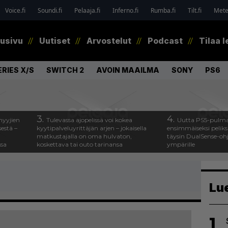
Voice.fi
Soundi.fi
Pelaaja.fi
Inferno.fi
Rumba.fi
Tilt.fi
Metel
tusivu
Uutiset
Arvostelut
Podcast
Tilaa l
RIES X/S
SWITCH 2
AVOIN MAAILMA
SONY
PS6
3.
4.
myyjien
Tulevassa ajopelissä voi kokea
Uutta PS5-pulma
estä –
kyytipalveluyrittäjän arjen – jokaisella
ensimmäiseksi peliksi
matkustajalla on oma hulvaton,
täysin DualSense-oh
ssa
koskettava tai outo tarinansa
ympärille
Lu
1