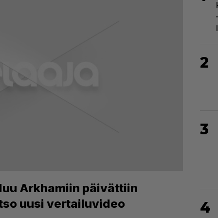
2
3
uu Arkhamiin päivättiin
so uusi vertailuvideo
4