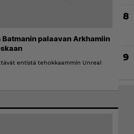
8
aa Batmanin palaavan Arkhamiin
oskaan
9
ttävät entistä tehokkaammin Unreal