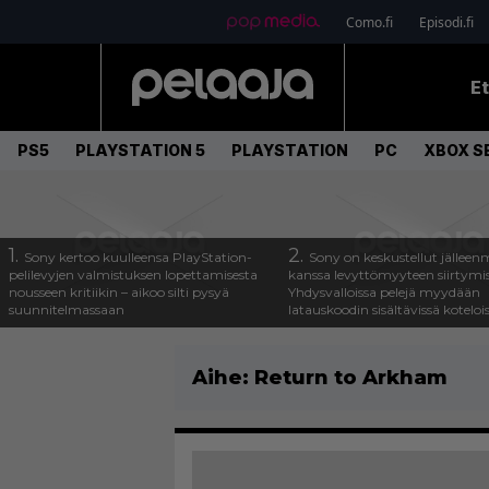
Como.fi
Episodi.fi
E
PS5
PLAYSTATION 5
PLAYSTATION
PC
XBOX SE
1.
2.
Sony kertoo kuulleensa PlayStation-
Sony on keskustellut jälleen
pelilevyjen valmistuksen lopettamisesta
kanssa levyttömyyteen siirtymis
nousseen kritiikin – aikoo silti pysyä
Yhdysvalloissa pelejä myydään
suunnitelmassaan
latauskoodin sisältävissä koteloi
Aihe:
Return to Arkham