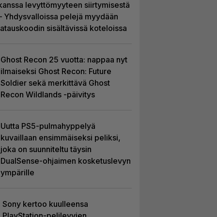
kanssa levyttömyyteen siirtymisestä
– Yhdysvalloissa pelejä myydään
latauskoodin sisältävissä koteloissa
Ghost Recon 25 vuotta: nappaa nyt
ilmaiseksi Ghost Recon: Future
Soldier sekä merkittävä Ghost
Recon Wildlands -päivitys
Uutta PS5-pulmahyppelyä
kuvaillaan ensimmäiseksi peliksi,
joka on suunniteltu täysin
DualSense-ohjaimen kosketuslevyn
ympärille
Sony kertoo kuulleensa
PlayStation-pelilevyjen