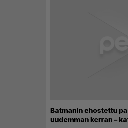
Batmanin ehostettu pal
uudemman kerran – kat