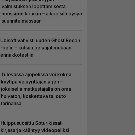
valmistuksen lopettamisesta
nousseen kritiikin – aikoo silti pysyä
suunnitelmassaan
Ubisoft vahvisti uuden Ghost Recon
-pelin – kutsuu pelaajat mukaan
ennakkotestiin
Tulevassa ajopelissä voi kokea
kyytipalveluyrittäjän arjen –
jokaisella matkustajalla on oma
hulvaton, koskettava tai outo
tarinansa
Huippusuosittu Soturikissat-
kirjasarja kääntyy videopeliksi