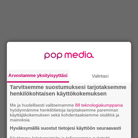
Arvostamme yksityisyyttäsi
Valintasi
Tarvitsemme suostumuksesi tarjotaksemme
henkilökohtaisen käyttökokemuksen
Me ja huolellisesti valitsemamme
88 teknologiakumppania
hyödynnämme henkilötietoja tarjotaksemme paremman
käyttäjäkokemuksen sekä kohdentaaksemme sisältöä ja
mainoksia.
Hyväksymällä suostut tietojesi käyttöön seuraavasti