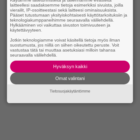
Käytämme laitetunnisteita ja tallennamme evästeitä
laitteellesi saadaksemme tietoja esimerkiksi sivuista, joilla
vierailit, IP-osoitteestasi sekä laitteesi ominaisuuksista.
Pääset tutustumaan yksityiskohtaisesti käyttötarkoituksiin ja
teknologiakumppaneihimme seuraavalla välilehdellä.
Hylkääminen voi vaikuttaa sivuston toimivuuteen ja
käytettävyyteen.
Jotkin teknologiamme voivat käsitellä tietoja myös ilman
suostumusta, jos niillä on siihen oikeutettu peruste. Voit
vastustaa tätä tai muuttaa asetuksiasi milloin tahansa
seuraavalla välilehdellä.
Hyväksyn kaikki
Omat valintani
Tietosuojakäytäntömme