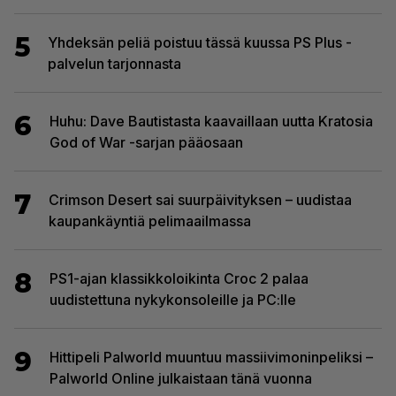
5
Yhdeksän peliä poistuu tässä kuussa PS Plus -
palvelun tarjonnasta
6
Huhu: Dave Bautistasta kaavaillaan uutta Kratosia
God of War -sarjan pääosaan
7
Crimson Desert sai suurpäivityksen – uudistaa
kaupankäyntiä pelimaailmassa
8
PS1-ajan klassikkoloikinta Croc 2 palaa
uudistettuna nykykonsoleille ja PC:lle
9
Hittipeli Palworld muuntuu massiivimoninpeliksi –
Palworld Online julkaistaan tänä vuonna