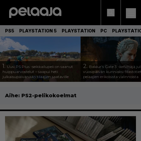
PS5
PLAYSTATION 5
PLAYSTATION
PC
PLAYSTATI
1.
2.
Uusi PS Plus -seikkailupeli on saanut
Baldur’s Gate 3 -kehittäjä jul
huippuarvostelut – saapui heti
vuosipäivän kunniaksi tilastotie
julkaisupäivänään tilaajien saataville
pelaajien erikoisista valinnoista
Aihe:
PS2-pelikokoelmat