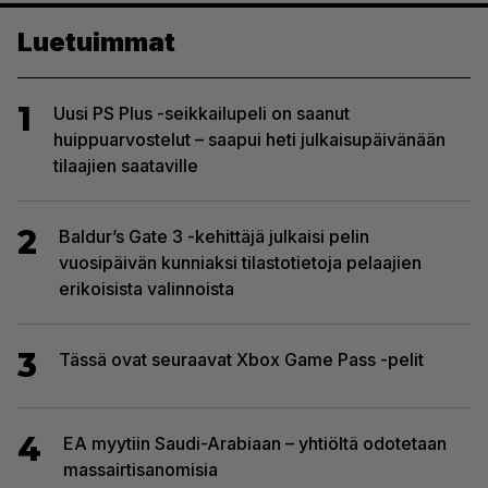
Luetuimmat
1
Uusi PS Plus -seikkailupeli on saanut
huippuarvostelut – saapui heti julkaisupäivänään
tilaajien saataville
2
Baldur’s Gate 3 -kehittäjä julkaisi pelin
vuosipäivän kunniaksi tilastotietoja pelaajien
erikoisista valinnoista
3
Tässä ovat seuraavat Xbox Game Pass -pelit
4
EA myytiin Saudi-Arabiaan – yhtiöltä odotetaan
massairtisanomisia