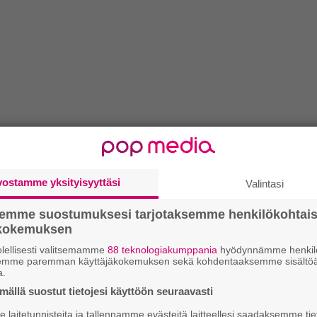
vostamme yksityisyyttäsi
Valintasi
semme suostumuksesi tarjotaksemme henkilökohtai
ökokemuksen
lellisesti valitsemamme
88 teknologiakumppania
hyödynnämme henkilö
semme paremman käyttäjäkokemuksen sekä kohdentaaksemme sisältöä
a.
ällä suostut tietojesi käyttöön seuraavasti
laitetunnisteita ja tallennamme evästeitä laitteellesi saadaksemme tie