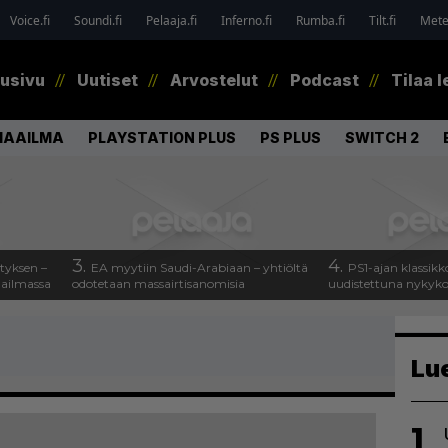
Voice.fi
Soundi.fi
Pelaaja.fi
Inferno.fi
Rumba.fi
Tilt.fi
Metel
tusivu
Uutiset
Arvostelut
Podcast
Tilaa l
MAAILMA
PLAYSTATION PLUS
PS PLUS
SWITCH 2
3.
4.
tyksen –
EA myytiin Saudi-Arabiaan – yhtiöltä
PS1-ajan klassikk
aailmassa
odotetaan massairtisanomisia
uudistettuna nykykons
Lu
1