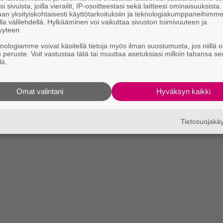
i sivuista, joilla vierailit, IP-osoitteestasi sekä laitteesi ominaisuuksista
an yksityiskohtaisesti käyttötarkoituksiin ja teknologiakumppaneihimm
la välilehdellä. Hylkääminen voi vaikuttaa sivuston toimivuuteen ja
yyteen.
knologiamme voivat käsitellä tietoja myös ilman suostumusta, jos niillä o
u peruste. Voit vastustaa tätä tai muuttaa asetuksiasi milloin tahansa se
lä.
Omat valintani
Hyväksyn kaikki
Tietosuojak