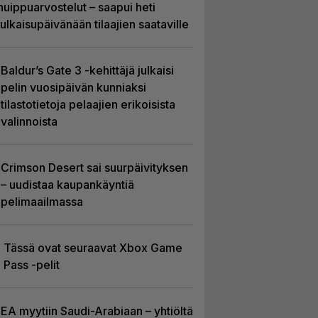
huippuarvostelut – saapui heti
julkaisupäivänään tilaajien saataville
Baldur’s Gate 3 -kehittäjä julkaisi
pelin vuosipäivän kunniaksi
tilastotietoja pelaajien erikoisista
valinnoista
Crimson Desert sai suurpäivityksen
– uudistaa kaupankäyntiä
pelimaailmassa
Tässä ovat seuraavat Xbox Game
Pass -pelit
EA myytiin Saudi-Arabiaan – yhtiöltä