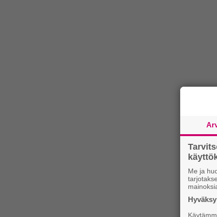
Ar
Tarvit
käytt
Me ja huo
tarjotak
mainoksi
Hyväksym
Käytämme 