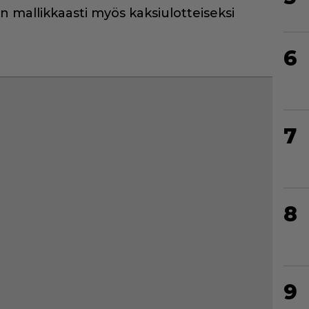
n mallikkaasti myös kaksiulotteiseksi
6
7
8
9