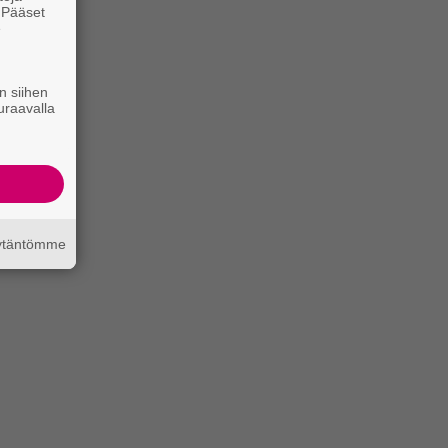
. Pääset
e
n siihen
uraavalla
äytäntömme