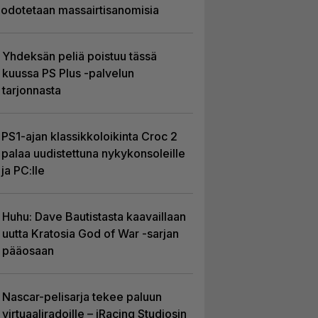
odotetaan massairtisanomisia
Yhdeksän peliä poistuu tässä
kuussa PS Plus -palvelun
tarjonnasta
PS1-ajan klassikkoloikinta Croc 2
palaa uudistettuna nykykonsoleille
ja PC:lle
Huhu: Dave Bautistasta kaavaillaan
uutta Kratosia God of War -sarjan
pääosaan
Nascar-pelisarja tekee paluun
virtuaaliradoille – iRacing Studiosin