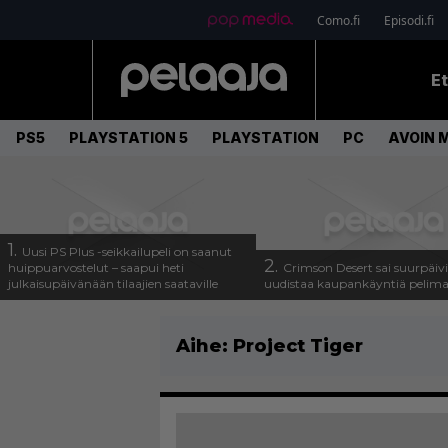
Como.fi
Episodi.fi
E
PS5
PLAYSTATION 5
PLAYSTATION
PC
AVOIN 
1.
Uusi PS Plus -seikkailupeli on saanut
2.
huippuarvostelut – saapui heti
Crimson Desert sai suurpäivi
julkaisupäivänään tilaajien saataville
uudistaa kaupankäyntiä pelim
Aihe:
Project Tiger