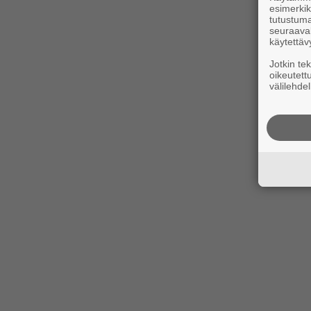
esimerkiks
tutustuma
seuraaval
käytettäv
Jotkin te
oikeutett
välilehdel