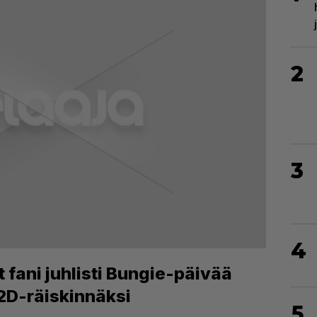
2
3
4
 fani juhlisti Bungie-päivää
2D-räiskinnäksi
5