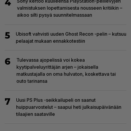
4
Sony kertoo kuulleensa PlayStation-pelilevyjen
valmistuksen lopettamisesta nousseen kritiikin –
aikoo silti pysyä suunnitelmassaan
5
Ubisoft vahvisti uuden Ghost Recon -pelin – kutsuu
pelaajat mukaan ennakkotestiin
6
Tulevassa ajopelissä voi kokea
kyytipalveluyrittäjän arjen – jokaisella
matkustajalla on oma hulvaton, koskettava tai
outo tarinansa
7
Uusi PS Plus -seikkailupeli on saanut
huippuarvostelut – saapui heti julkaisupäivänään
tilaajien saataville