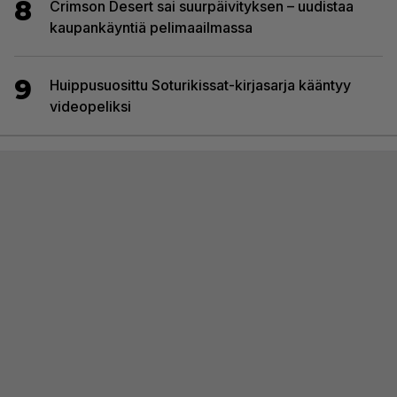
8
Crimson Desert sai suurpäivityksen – uudistaa
kaupankäyntiä pelimaailmassa
9
Huippusuosittu Soturikissat-kirjasarja kääntyy
videopeliksi