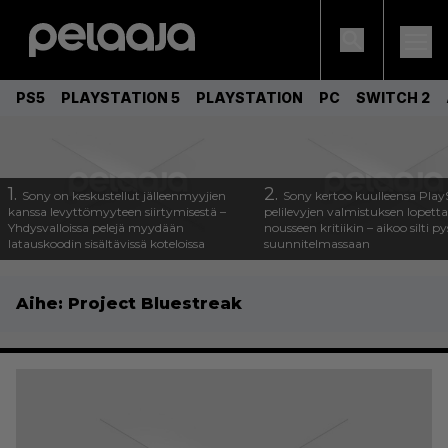
PS5
PLAYSTATION 5
PLAYSTATION
PC
SWITCH 2
1.
2.
Sony on keskustellut jälleenmyyjien
Sony kertoo kuulleensa Play
kanssa levyttömyyteen siirtymisestä –
pelilevyjen valmistuksen lopett
Yhdysvalloissa pelejä myydään
nousseen kritiikin – aikoo silti p
latauskoodin sisältävissä koteloissa
suunnitelmassaan
Aihe:
Project Bluestreak