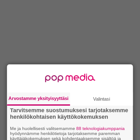
Arvostamme yksityisyyttäsi
Valintasi
Tarvitsemme suostumuksesi tarjotaksemme
henkilökohtaisen käyttökokemuksen
Me ja huolellisesti valitsemamme
88 teknologiakumppania
hyödynnämme henkilötietoja tarjotaksemme paremman
käyttäjäkokemuksen sekä kohdentaaksemme sisältöä ja