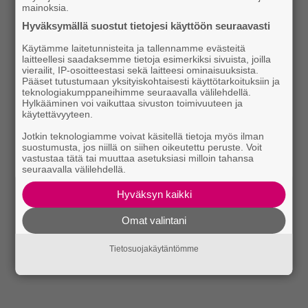
mainoksia.
Hyväksymällä suostut tietojesi käyttöön seuraavasti
Käytämme laitetunnisteita ja tallennamme evästeitä
laitteellesi saadaksemme tietoja esimerkiksi sivuista, joilla
vierailit, IP-osoitteestasi sekä laitteesi ominaisuuksista.
Pääset tutustumaan yksityiskohtaisesti käyttötarkoituksiin ja
teknologiakumppaneihimme seuraavalla välilehdellä.
Hylkääminen voi vaikuttaa sivuston toimivuuteen ja
käytettävyyteen.
Jotkin teknologiamme voivat käsitellä tietoja myös ilman
suostumusta, jos niillä on siihen oikeutettu peruste. Voit
vastustaa tätä tai muuttaa asetuksiasi milloin tahansa
seuraavalla välilehdellä.
Hyväksyn kaikki
Omat valintani
Tietosuojakäytäntömme