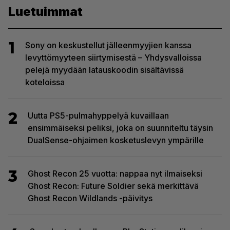
Luetuimmat
1
Sony on keskustellut jälleenmyyjien kanssa
levyttömyyteen siirtymisestä – Yhdysvalloissa
pelejä myydään latauskoodin sisältävissä
koteloissa
2
Uutta PS5-pulmahyppelyä kuvaillaan
ensimmäiseksi peliksi, joka on suunniteltu täysin
DualSense-ohjaimen kosketuslevyn ympärille
3
Ghost Recon 25 vuotta: nappaa nyt ilmaiseksi
Ghost Recon: Future Soldier sekä merkittävä
Ghost Recon Wildlands -päivitys