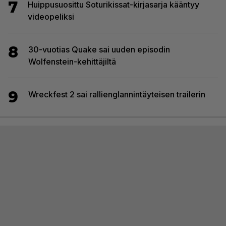
7
Huippusuosittu Soturikissat-kirjasarja kääntyy
videopeliksi
8
30-vuotias Quake sai uuden episodin
Wolfenstein-kehittäjiltä
9
Wreckfest 2 sai rallienglannintäyteisen trailerin