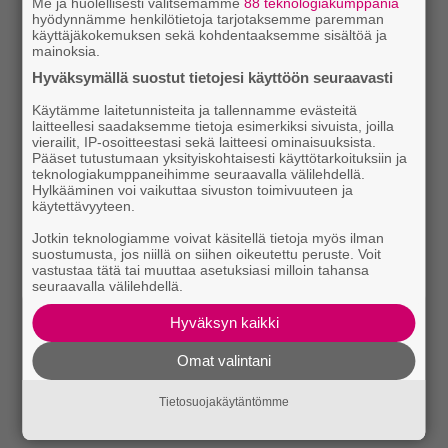
Me ja huolellisesti valitsemamme
88 teknologiakumppania
hyödynnämme henkilötietoja tarjotaksemme paremman
käyttäjäkokemuksen sekä kohdentaaksemme sisältöä ja
mainoksia.
Hyväksymällä suostut tietojesi käyttöön seuraavasti
Käytämme laitetunnisteita ja tallennamme evästeitä
laitteellesi saadaksemme tietoja esimerkiksi sivuista, joilla
vierailit, IP-osoitteestasi sekä laitteesi ominaisuuksista.
Pääset tutustumaan yksityiskohtaisesti käyttötarkoituksiin ja
teknologiakumppaneihimme seuraavalla välilehdellä.
Hylkääminen voi vaikuttaa sivuston toimivuuteen ja
käytettävyyteen.
Jotkin teknologiamme voivat käsitellä tietoja myös ilman
suostumusta, jos niillä on siihen oikeutettu peruste. Voit
vastustaa tätä tai muuttaa asetuksiasi milloin tahansa
seuraavalla välilehdellä.
Hyväksyn kaikki
Omat valintani
Tietosuojakäytäntömme