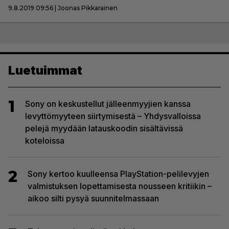
9.8.2019 09:56 | Joonas Pikkarainen
Luetuimmat
1
Sony on keskustellut jälleenmyyjien kanssa
levyttömyyteen siirtymisestä – Yhdysvalloissa
pelejä myydään latauskoodin sisältävissä
koteloissa
2
Sony kertoo kuulleensa PlayStation-pelilevyjen
valmistuksen lopettamisesta nousseen kritiikin –
aikoo silti pysyä suunnitelmassaan