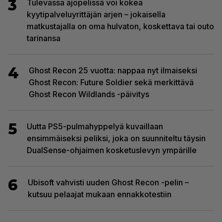
3
Tulevassa ajopelissä voi kokea
kyytipalveluyrittäjän arjen – jokaisella
matkustajalla on oma hulvaton, koskettava tai outo
tarinansa
4
Ghost Recon 25 vuotta: nappaa nyt ilmaiseksi
Ghost Recon: Future Soldier sekä merkittävä
Ghost Recon Wildlands -päivitys
5
Uutta PS5-pulmahyppelyä kuvaillaan
ensimmäiseksi peliksi, joka on suunniteltu täysin
DualSense-ohjaimen kosketuslevyn ympärille
6
Ubisoft vahvisti uuden Ghost Recon -pelin –
kutsuu pelaajat mukaan ennakkotestiin