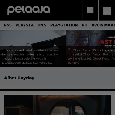
PS5
PLAYSTATION 5
PLAYSTATION
PC
AVOIN MAA
1.
2.
Sony on keskustellut jälleenmyyjien
Ghost Recon 25 vuotta: nap
kanssa levyttömyyteen siirtymisestä –
ilmaiseksi Ghost Recon: Future S
Yhdysvalloissa pelejä myydään
sekä merkittävä Ghost Recon Wi
latauskoodin sisältävissä koteloissa
päivitys
Aihe:
Payday