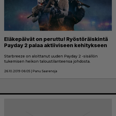
Eläkepäivät on peruttu! Ryöstöräiskintä
Payday 2 palaa aktiiviseen kehitykseen
Starbreeze on aloittanut uuden Payday 2 -sisällön
tukemisen heikon taloustilanteensa johdosta.
26.10.2019 06:05 | Panu Saarenoja