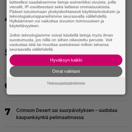
laitteellesi saadaksemme tietoja esimerkiksi sivuista, joilla
vierailit, IP-osoitteestasi sekä laitteesi ominaisuuksista.
Pääset tutustumaan yksityiskohtaisesti käyttötarkoituksiin ja
4
teknologiakumppaneihimme seuraavalla välilehdellä.
Uusi PS Plus -seikkailupeli on saanut
Hylkääminen voi vaikuttaa sivuston toimivuuteen ja
huippuarvostelut – saapui heti julkaisupäivänään
käytettävyyteen.
tilaajien saataville
Jotkin teknologiamme voivat käsitellä tietoja myös ilman
suostumusta, jos niillä on siihen oikeutettu peruste. Voit
vastustaa tätä tai muuttaa asetuksiasi milloin tahansa
5
seuraavalla välilehdellä.
Sony kertoo kuulleensa PlayStation-pelilevyjen
valmistuksen lopettamisesta nousseen kritiikin –
Hyväksyn kaikki
aikoo silti pysyä suunnitelmassaan
Omat valintani
6
Ubisoft vahvisti uuden Ghost Recon -pelin –
Tietosuojakäytäntömme
kutsuu pelaajat mukaan ennakkotestiin
7
Crimson Desert sai suurpäivityksen – uudistaa
kaupankäyntiä pelimaailmassa