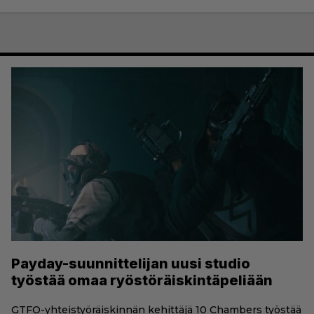
Payday-suunnittelijan uusi studio
työstää omaa ryöstöräiskintäpeliään
GTFO-yhteistyöräiskinnän kehittäjä 10 Chambers työstää