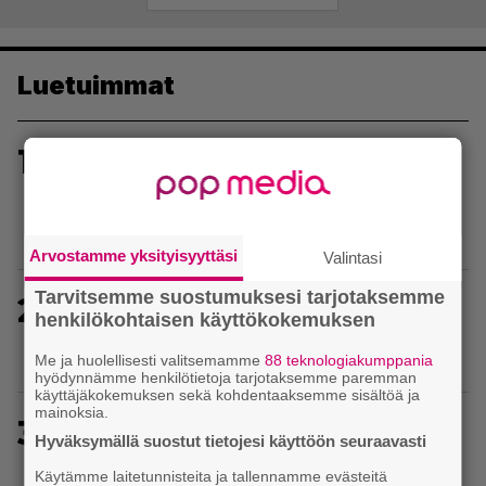
selaus
Luetuimmat
1
Sony on keskustellut jälleenmyyjien kanssa
levyttömyyteen siirtymisestä – Yhdysvalloissa
pelejä myydään latauskoodin sisältävissä
koteloissa
Arvostamme yksityisyyttäsi
Valintasi
Tarvitsemme suostumuksesi tarjotaksemme
2
Uutta PS5-pulmahyppelyä kuvaillaan
henkilökohtaisen käyttökokemuksen
ensimmäiseksi peliksi, joka on suunniteltu täysin
DualSense-ohjaimen kosketuslevyn ympärille
Me ja huolellisesti valitsemamme
88 teknologiakumppania
hyödynnämme henkilötietoja tarjotaksemme paremman
käyttäjäkokemuksen sekä kohdentaaksemme sisältöä ja
mainoksia.
3
Ghost Recon 25 vuotta: nappaa nyt ilmaiseksi
Hyväksymällä suostut tietojesi käyttöön seuraavasti
Ghost Recon: Future Soldier sekä merkittävä
Käytämme laitetunnisteita ja tallennamme evästeitä
Ghost Recon Wildlands -päivitys