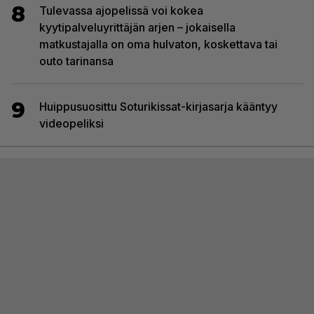
8
Tulevassa ajopelissä voi kokea
kyytipalveluyrittäjän arjen – jokaisella
matkustajalla on oma hulvaton, koskettava tai
outo tarinansa
9
Huippusuosittu Soturikissat-kirjasarja kääntyy
videopeliksi