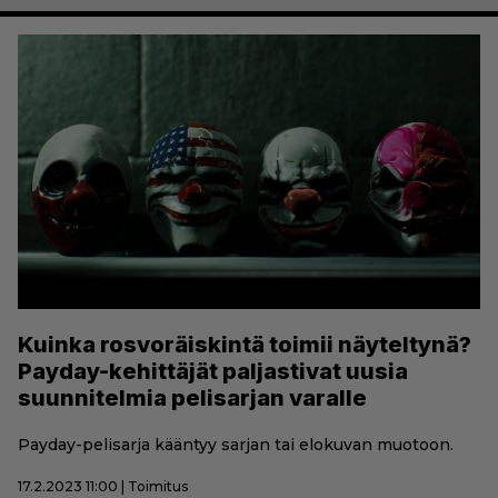
Kuinka rosvoräiskintä toimii näyteltynä?
Payday-kehittäjät paljastivat uusia
suunnitelmia pelisarjan varalle
Payday-pelisarja kääntyy sarjan tai elokuvan muotoon.
17.2.2023 11:00 | Toimitus