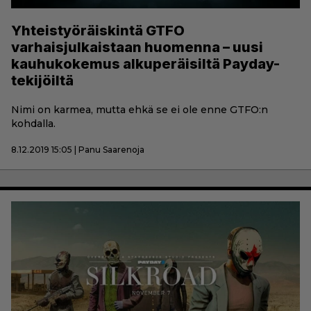
Yhteistyöräiskintä GTFO
varhaisjulkaistaan huomenna – uusi
kauhukokemus alkuperäisiltä Payday-
tekijöiltä
Nimi on karmea, mutta ehkä se ei ole enne GTFO:n
kohdalla.
8.12.2019 15:05 | Panu Saarenoja