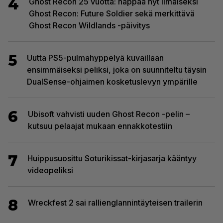
4
Ghost Recon 25 vuotta: nappaa nyt ilmaiseksi
Ghost Recon: Future Soldier sekä merkittävä
Ghost Recon Wildlands -päivitys
5
Uutta PS5-pulmahyppelyä kuvaillaan
ensimmäiseksi peliksi, joka on suunniteltu täysin
DualSense-ohjaimen kosketuslevyn ympärille
6
Ubisoft vahvisti uuden Ghost Recon -pelin –
kutsuu pelaajat mukaan ennakkotestiin
7
Huippusuosittu Soturikissat-kirjasarja kääntyy
videopeliksi
8
Wreckfest 2 sai rallienglannintäyteisen trailerin