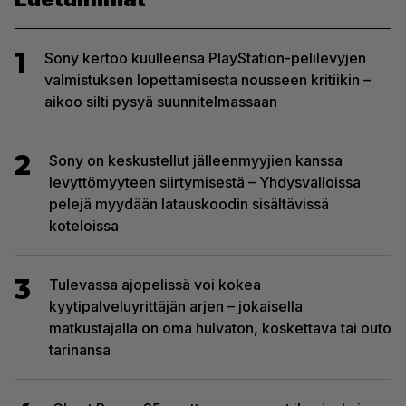
1
Sony kertoo kuulleensa PlayStation-pelilevyjen
valmistuksen lopettamisesta nousseen kritiikin –
aikoo silti pysyä suunnitelmassaan
2
Sony on keskustellut jälleenmyyjien kanssa
levyttömyyteen siirtymisestä – Yhdysvalloissa
pelejä myydään latauskoodin sisältävissä
koteloissa
3
Tulevassa ajopelissä voi kokea
kyytipalveluyrittäjän arjen – jokaisella
matkustajalla on oma hulvaton, koskettava tai outo
tarinansa