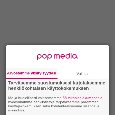
Arvostamme yksityisyyttäsi
Valintasi
Tarvitsemme suostumuksesi tarjotaksemme
henkilökohtaisen käyttökokemuksen
Me ja huolellisesti valitsemamme
88 teknologiakumppania
hyödynnämme henkilötietoja tarjotaksemme paremman
käyttäjäkokemuksen sekä kohdentaaksemme sisältöä ja
mainoksia.