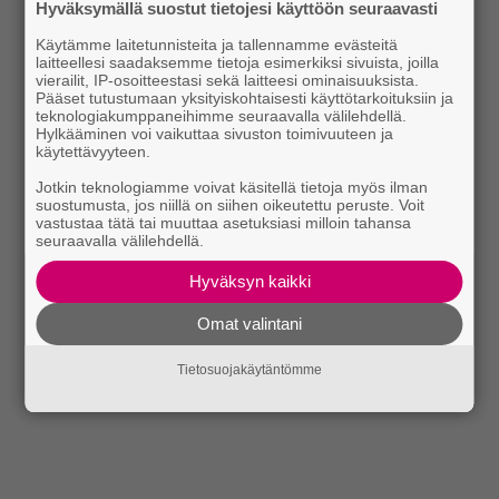
Hyväksymällä suostut tietojesi käyttöön seuraavasti
Käytämme laitetunnisteita ja tallennamme evästeitä
laitteellesi saadaksemme tietoja esimerkiksi sivuista, joilla
vierailit, IP-osoitteestasi sekä laitteesi ominaisuuksista.
Pääset tutustumaan yksityiskohtaisesti käyttötarkoituksiin ja
teknologiakumppaneihimme seuraavalla välilehdellä.
Hylkääminen voi vaikuttaa sivuston toimivuuteen ja
käytettävyyteen.
Jotkin teknologiamme voivat käsitellä tietoja myös ilman
suostumusta, jos niillä on siihen oikeutettu peruste. Voit
vastustaa tätä tai muuttaa asetuksiasi milloin tahansa
seuraavalla välilehdellä.
Hyväksyn kaikki
Omat valintani
Tietosuojakäytäntömme