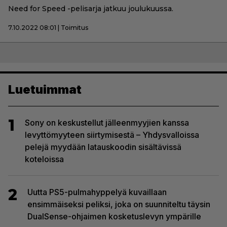
Need for Speed -pelisarja jatkuu joulukuussa.
7.10.2022 08:01 | Toimitus
Luetuimmat
1
Sony on keskustellut jälleenmyyjien kanssa
levyttömyyteen siirtymisestä – Yhdysvalloissa
pelejä myydään latauskoodin sisältävissä
koteloissa
2
Uutta PS5-pulmahyppelyä kuvaillaan
ensimmäiseksi peliksi, joka on suunniteltu täysin
DualSense-ohjaimen kosketuslevyn ympärille