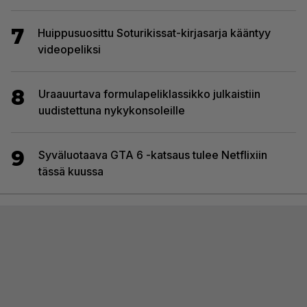
7
Huippusuosittu Soturikissat-kirjasarja kääntyy
videopeliksi
8
Uraauurtava formulapeliklassikko julkaistiin
uudistettuna nykykonsoleille
9
Syväluotaava GTA 6 -katsaus tulee Netflixiin
tässä kuussa