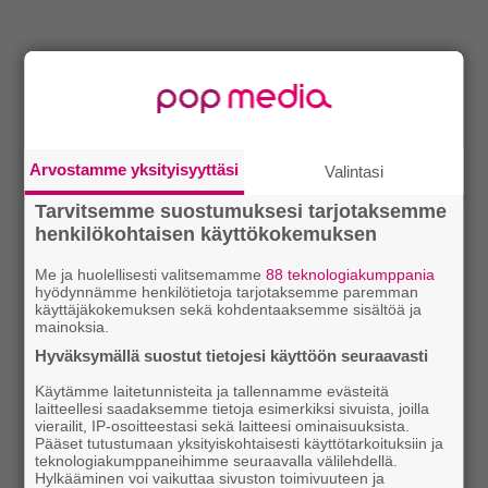
Arvostamme yksityisyyttäsi
Valintasi
Tarvitsemme suostumuksesi tarjotaksemme
henkilökohtaisen käyttökokemuksen
Me ja huolellisesti valitsemamme
88 teknologiakumppania
hyödynnämme henkilötietoja tarjotaksemme paremman
käyttäjäkokemuksen sekä kohdentaaksemme sisältöä ja
mainoksia.
Hyväksymällä suostut tietojesi käyttöön seuraavasti
Käytämme laitetunnisteita ja tallennamme evästeitä
laitteellesi saadaksemme tietoja esimerkiksi sivuista, joilla
vierailit, IP-osoitteestasi sekä laitteesi ominaisuuksista.
Pääset tutustumaan yksityiskohtaisesti käyttötarkoituksiin ja
teknologiakumppaneihimme seuraavalla välilehdellä.
Hylkääminen voi vaikuttaa sivuston toimivuuteen ja