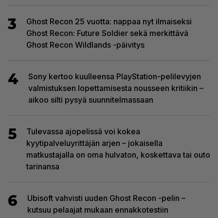
3
Ghost Recon 25 vuotta: nappaa nyt ilmaiseksi
Ghost Recon: Future Soldier sekä merkittävä
Ghost Recon Wildlands -päivitys
4
Sony kertoo kuulleensa PlayStation-pelilevyjen
valmistuksen lopettamisesta nousseen kritiikin –
aikoo silti pysyä suunnitelmassaan
5
Tulevassa ajopelissä voi kokea
kyytipalveluyrittäjän arjen – jokaisella
matkustajalla on oma hulvaton, koskettava tai outo
tarinansa
6
Ubisoft vahvisti uuden Ghost Recon -pelin –
kutsuu pelaajat mukaan ennakkotestiin