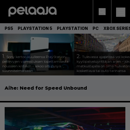
PS5
PLAYSTATION 5
PLAYSTATION
PC
XBOX SERIE
1.
2.
Sony kertoo kuulleensa PlayStation-
Tulevassa ajopelissä voi koke
pelilevyjen valmistuksen lopettamisesta
kyytipalveluyrittäjän arjen – joka
nousseen kritiikin – aikoo silti pysyä
matkustajalla on oma hulvaton
suunnitelmassaan
koskettava tai outo tarinansa
Aihe:
Need for Speed Unbound