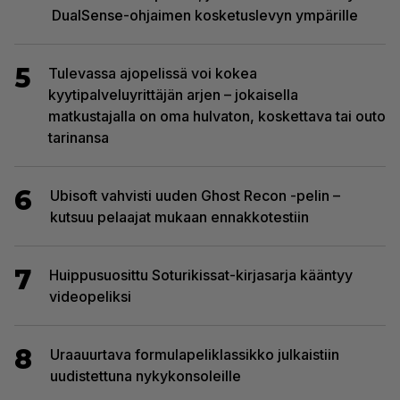
DualSense-ohjaimen kosketuslevyn ympärille
5
Tulevassa ajopelissä voi kokea
kyytipalveluyrittäjän arjen – jokaisella
matkustajalla on oma hulvaton, koskettava tai outo
tarinansa
6
Ubisoft vahvisti uuden Ghost Recon -pelin –
kutsuu pelaajat mukaan ennakkotestiin
7
Huippusuosittu Soturikissat-kirjasarja kääntyy
videopeliksi
8
Uraauurtava formulapeliklassikko julkaistiin
uudistettuna nykykonsoleille