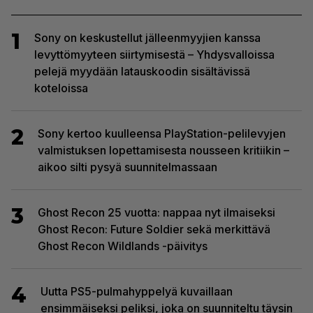
1
Sony on keskustellut jälleenmyyjien kanssa
levyttömyyteen siirtymisestä – Yhdysvalloissa
pelejä myydään latauskoodin sisältävissä
koteloissa
2
Sony kertoo kuulleensa PlayStation-pelilevyjen
valmistuksen lopettamisesta nousseen kritiikin –
aikoo silti pysyä suunnitelmassaan
3
Ghost Recon 25 vuotta: nappaa nyt ilmaiseksi
Ghost Recon: Future Soldier sekä merkittävä
Ghost Recon Wildlands -päivitys
4
Uutta PS5-pulmahyppelyä kuvaillaan
ensimmäiseksi peliksi, joka on suunniteltu täysin