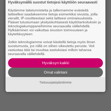
Hyväksymällä suostut tietojesi käyttöön seuraavasti
Käytämme laitetunnisteita ja tallennamme evästeitä
laitteellesi saadaksemme tietoja esimerkiksi sivuista, joilla
vierailit, IP-osoitteestasi sekä laitteesi ominaisuuksista.
Pääset tutustumaan yksityiskohtaisesti käyttötarkoituksiin ja
teknologiakumppaneihimme seuraavalla välilehdellä.
Hylkääminen voi vaikuttaa sivuston toimivuuteen ja
käytettävyyteen.
Jotkin teknologiamme voivat käsitellä tietoja myös ilman
suostumusta, jos niillä on siihen oikeutettu peruste. Voit
vastustaa tätä tai muuttaa asetuksiasi milloin tahansa
seuraavalla välilehdellä.
Hyväksyn kaikki
Omat valintani
Tietosuojakäytäntömme