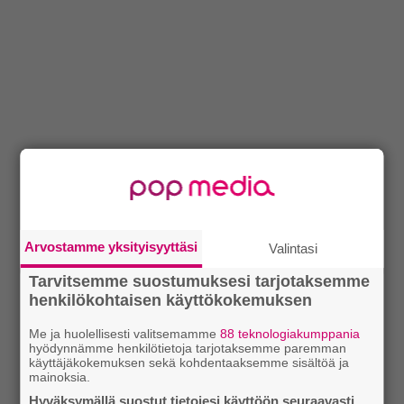
Arvostamme yksityisyyttäsi
Valintasi
Tarvitsemme suostumuksesi tarjotaksemme
henkilökohtaisen käyttökokemuksen
Me ja huolellisesti valitsemamme
88 teknologiakumppania
hyödynnämme henkilötietoja tarjotaksemme paremman
käyttäjäkokemuksen sekä kohdentaaksemme sisältöä ja
mainoksia.
Hyväksymällä suostut tietojesi käyttöön seuraavasti