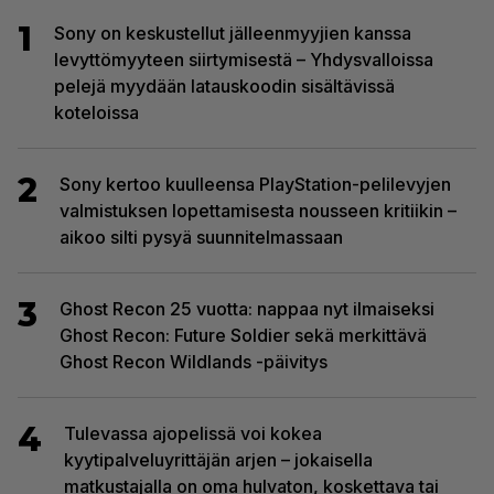
1
Sony on keskustellut jälleenmyyjien kanssa
levyttömyyteen siirtymisestä – Yhdysvalloissa
pelejä myydään latauskoodin sisältävissä
koteloissa
2
Sony kertoo kuulleensa PlayStation-pelilevyjen
valmistuksen lopettamisesta nousseen kritiikin –
aikoo silti pysyä suunnitelmassaan
3
Ghost Recon 25 vuotta: nappaa nyt ilmaiseksi
Ghost Recon: Future Soldier sekä merkittävä
Ghost Recon Wildlands -päivitys
4
Tulevassa ajopelissä voi kokea
kyytipalveluyrittäjän arjen – jokaisella
matkustajalla on oma hulvaton, koskettava tai