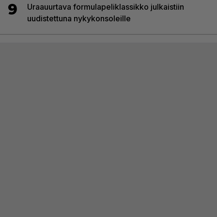
9
Uraauurtava formulapeliklassikko julkaistiin
uudistettuna nykykonsoleille