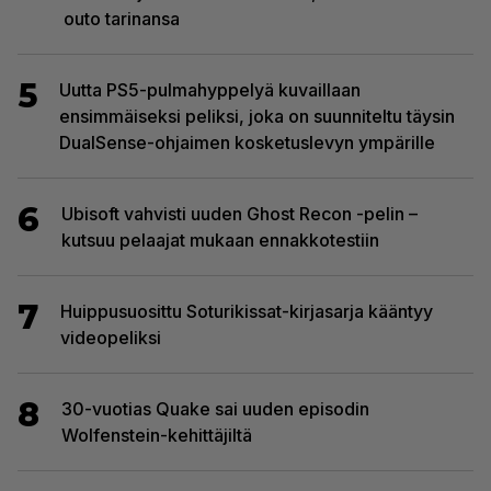
outo tarinansa
5
Uutta PS5-pulmahyppelyä kuvaillaan
ensimmäiseksi peliksi, joka on suunniteltu täysin
DualSense-ohjaimen kosketuslevyn ympärille
6
Ubisoft vahvisti uuden Ghost Recon -pelin –
kutsuu pelaajat mukaan ennakkotestiin
7
Huippusuosittu Soturikissat-kirjasarja kääntyy
videopeliksi
8
30-vuotias Quake sai uuden episodin
Wolfenstein-kehittäjiltä