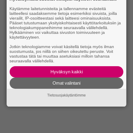
Käytämme laitetunnisteita ja tallennamme evästeitä
laitteellesi saadaksemme tietoja esimerkiksi sivuista, joilla
vierailit, IP-osoitteestasi sekä laitteesi ominaisuuksista.
Pääset tutustumaan yksityiskohtaisesti käyttötarkoituksiin ja
teknologiakumppaneihimme seuraavalla välilehdellä.
Hylkääminen voi vaikuttaa sivuston toimivuuteen ja
käytettävyyteen.
Jotkin teknologiamme voivat käsitellä tietoja myös ilman
suostumusta, jos niillä on siihen oikeutettu peruste. Voit
vastustaa tätä tai muuttaa asetuksiasi milloin tahansa
seuraavalla välilehdellä.
Hyväksyn kaikki
Omat valintani
Tietosuojakäytäntömme