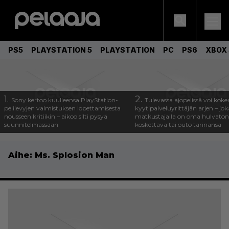
PS5
PLAYSTATION 5
PLAYSTATION
PC
PS6
XBOX 
1.
2.
Sony kertoo kuulleensa PlayStation-
Tulevassa ajopelissä voi koke
pelilevyjen valmistuksen lopettamisesta
kyytipalveluyrittäjän arjen – joka
nousseen kritiikin – aikoo silti pysyä
matkustajalla on oma hulvaton
suunnitelmassaan
koskettava tai outo tarinansa
Aihe:
Ms. Splosion Man