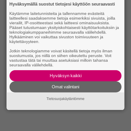
Hyväksymällä suostut tietojesi käyttöön seuraavasti
Käytämme laitetunnisteita ja tallennamme evästeitä
laitteellesi saadaksemme tietoja esimerkiksi sivuista, joilla
vierailit, IP-osoitteestasi sekä laitteesi ominaisuuksista.
Pääset tutustumaan yksityiskohtaisesti käyttötarkoituksiin ja
teknologiakumppaneihimme seuraavalla välilehdellä.
Hylkääminen voi vaikuttaa sivuston toimivuuteen ja
käytettävyyteen.
Jotkin teknologiamme voivat käsitellä tietoja myös ilman
suostumusta, jos niillä on siihen oikeutettu peruste. Voit
vastustaa tätä tai muuttaa asetuksiasi milloin tahansa
seuraavalla välilehdellä.
Hyväksyn kaikki
Omat valintani
Tietosuojakäytäntömme