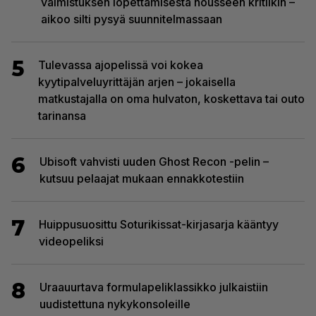
valmistuksen lopettamisesta nousseen kritiikin –
aikoo silti pysyä suunnitelmassaan
5
Tulevassa ajopelissä voi kokea
kyytipalveluyrittäjän arjen – jokaisella
matkustajalla on oma hulvaton, koskettava tai outo
tarinansa
6
Ubisoft vahvisti uuden Ghost Recon -pelin –
kutsuu pelaajat mukaan ennakkotestiin
7
Huippusuosittu Soturikissat-kirjasarja kääntyy
videopeliksi
8
Uraauurtava formulapeliklassikko julkaistiin
uudistettuna nykykonsoleille