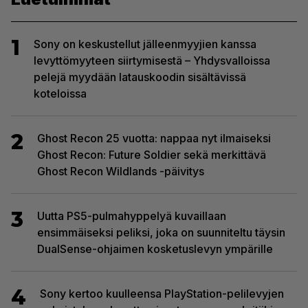
1
Sony on keskustellut jälleenmyyjien kanssa
levyttömyyteen siirtymisestä – Yhdysvalloissa
pelejä myydään latauskoodin sisältävissä
koteloissa
2
Ghost Recon 25 vuotta: nappaa nyt ilmaiseksi
Ghost Recon: Future Soldier sekä merkittävä
Ghost Recon Wildlands -päivitys
3
Uutta PS5-pulmahyppelyä kuvaillaan
ensimmäiseksi peliksi, joka on suunniteltu täysin
DualSense-ohjaimen kosketuslevyn ympärille
4
Sony kertoo kuulleensa PlayStation-pelilevyjen