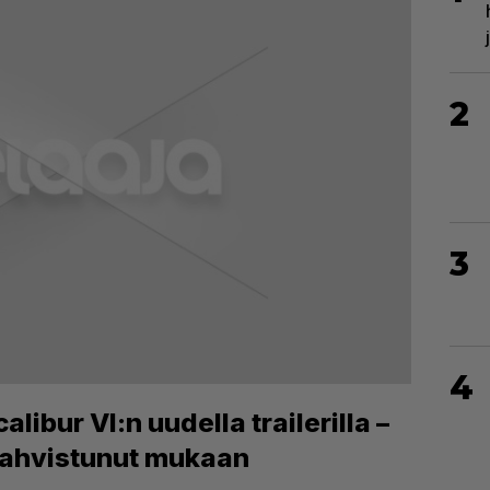
2
3
4
ibur VI:n uudella trailerilla –
vahvistunut mukaan