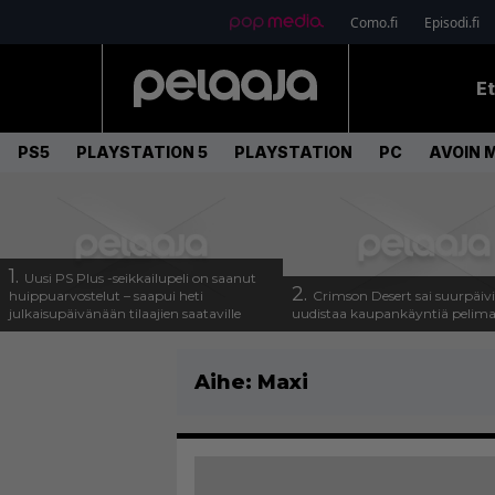
Como.fi
Episodi.fi
E
PS5
PLAYSTATION 5
PLAYSTATION
PC
AVOIN 
1.
Uusi PS Plus -seikkailupeli on saanut
2.
huippuarvostelut – saapui heti
Crimson Desert sai suurpäivi
julkaisupäivänään tilaajien saataville
uudistaa kaupankäyntiä pelim
Aihe:
Maxi