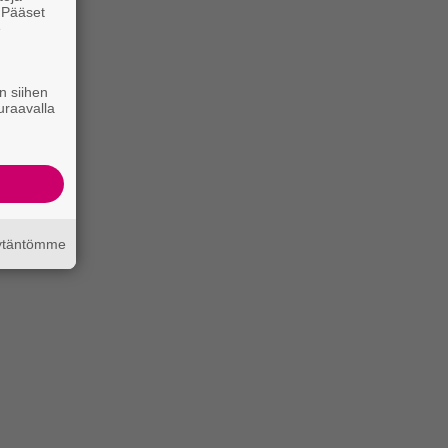
. Pääset
e
n siihen
uraavalla
äytäntömme