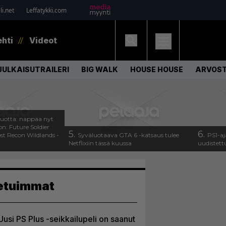
i.net
Leffatykki.com
ehti
Videot
JULKAISUTRAILERI
BIG WALK
HOUSE HOUSE
ARVOS
uotta: nappaa nyt
on: Future Soldier
5.
6.
st Recon Wildlands -
Syväluotaava GTA 6 -katsaus tulee
PS1-aj
Netflixiin tässä kuussa
uudistett
etuimmat
Uusi PS Plus -seikkailupeli on saanut