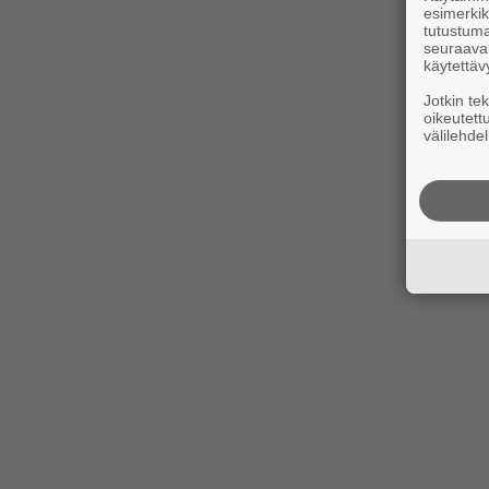
esimerkiks
tutustuma
seuraaval
käytettäv
Jotkin te
oikeutett
välilehdel