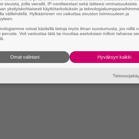
i sivuista, joilla vierailit, IP-osoitteestasi sekä laitteesi ominaisuuksista
an yksityiskohtaisesti käyttötarkoituksiin ja teknologiakumppaneihimm
la välilehdellä. Hylkääminen voi vaikuttaa sivuston toimivuuteen ja
yyteen.
knologiamme voivat käsitellä tietoja myös ilman suostumusta, jos niillä o
u peruste. Voit vastustaa tätä tai muuttaa asetuksiasi milloin tahansa se
lä.
Omat valintani
Hyväksyn kaikki
Tietosuojak