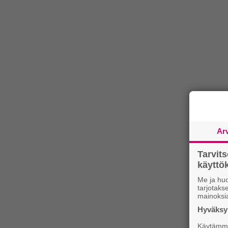
Ar
Tarvit
käytt
Me ja huo
tarjotak
mainoksi
Hyväksym
Käytämme 