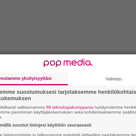
vostamme yksityisyyttäsi
Valintasi
semme suostumuksesi tarjotaksemme henkilökohtai
ökokemuksen
lellisesti valitsemamme
88 teknologiakumppania
hyödynnämme henkilö
semme paremman käyttäjäkokemuksen sekä kohdentaaksemme sisältöä
a.
ällä suostut tietojesi käyttöön seuraavasti
laitetunnisteita ja tallennamme evästeitä laitteellesi saadaksemme tie