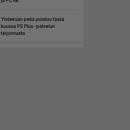
ja PC:lle
Yhdeksän peliä poistuu tässä
kuussa PS Plus -palvelun
tarjonnasta