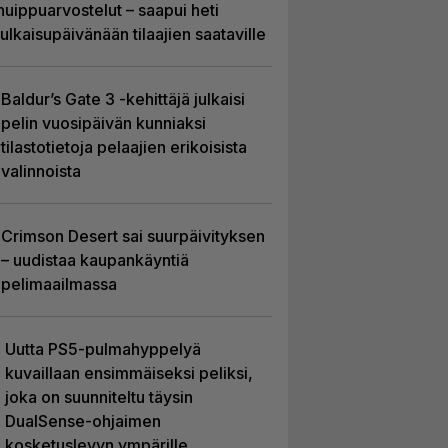
huippuarvostelut – saapui heti
julkaisupäivänään tilaajien saataville
Baldur’s Gate 3 -kehittäjä julkaisi
pelin vuosipäivän kunniaksi
tilastotietoja pelaajien erikoisista
valinnoista
Crimson Desert sai suurpäivityksen
– uudistaa kaupankäyntiä
pelimaailmassa
Uutta PS5-pulmahyppelyä
kuvaillaan ensimmäiseksi peliksi,
joka on suunniteltu täysin
DualSense-ohjaimen
kosketuslevyn ympärille