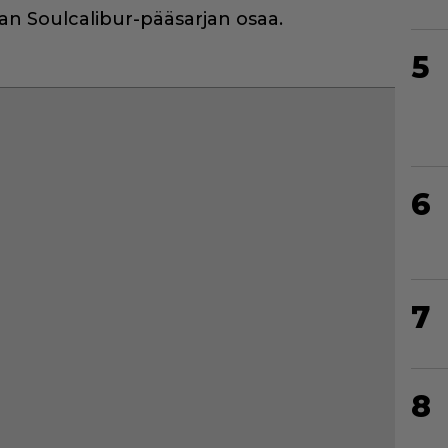
aan Soulcalibur-pääsarjan osaa.
5
6
7
8