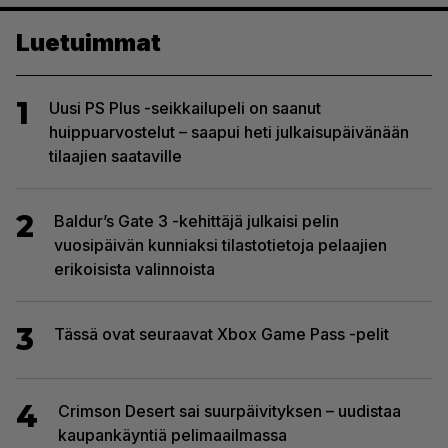
Luetuimmat
1
Uusi PS Plus -seikkailupeli on saanut
huippuarvostelut – saapui heti julkaisupäivänään
tilaajien saataville
2
Baldur’s Gate 3 -kehittäjä julkaisi pelin
vuosipäivän kunniaksi tilastotietoja pelaajien
erikoisista valinnoista
3
Tässä ovat seuraavat Xbox Game Pass -pelit
4
Crimson Desert sai suurpäivityksen – uudistaa
kaupankäyntiä pelimaailmassa