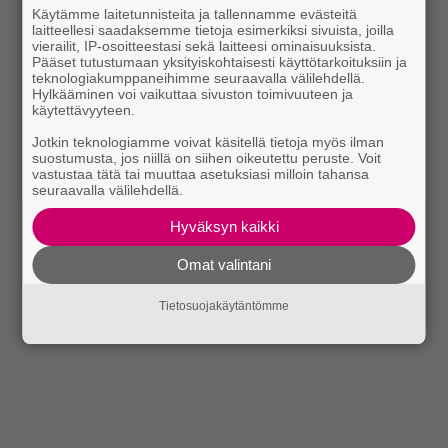
Käytämme laitetunnisteita ja tallennamme evästeitä
laitteellesi saadaksemme tietoja esimerkiksi sivuista, joilla
vierailit, IP-osoitteestasi sekä laitteesi ominaisuuksista.
Pääset tutustumaan yksityiskohtaisesti käyttötarkoituksiin ja
teknologiakumppaneihimme seuraavalla välilehdellä.
Hylkääminen voi vaikuttaa sivuston toimivuuteen ja
käytettävyyteen.
Jotkin teknologiamme voivat käsitellä tietoja myös ilman
suostumusta, jos niillä on siihen oikeutettu peruste. Voit
vastustaa tätä tai muuttaa asetuksiasi milloin tahansa
seuraavalla välilehdellä.
Hyväksyn kaikki
Omat valintani
Tietosuojakäytäntömme