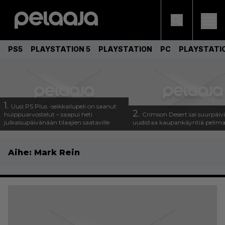
PS5
PLAYSTATION 5
PLAYSTATION
PC
PLAYSTATI
1.
Uusi PS Plus -seikkailupeli on saanut
2.
huippuarvostelut – saapui heti
Crimson Desert sai suurpäivi
julkaisupäivänään tilaajien saataville
uudistaa kaupankäyntiä pelim
Aihe:
Mark Rein