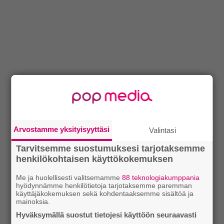
Arvostamme yksityisyyttäsi
Valintasi
Tarvitsemme suostumuksesi tarjotaksemme
henkilökohtaisen käyttökokemuksen
Me ja huolellisesti valitsemamme
88 teknologiakumppania
hyödynnämme henkilötietoja tarjotaksemme paremman
käyttäjäkokemuksen sekä kohdentaaksemme sisältöä ja
mainoksia.
Hyväksymällä suostut tietojesi käyttöön seuraavasti