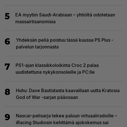
5
EA myytiin Saudi-Arabiaan – yhtiöltä odotetaan
massairtisanomisia
6
Yhdeksän peliä poistuu tässä kuussa PS Plus -
palvelun tarjonnasta
7
PS1-ajan klassikkoloikinta Croc 2 palaa
uudistettuna nykykonsoleille ja PC:lle
8
Huhu: Dave Bautistasta kaavaillaan uutta Kratosia
God of War -sarjan pääosaan
9
Nascar-pelisarja tekee paluun virtuaaliradoille –
iRacing Studiosin kehittämä ajokokemus sai