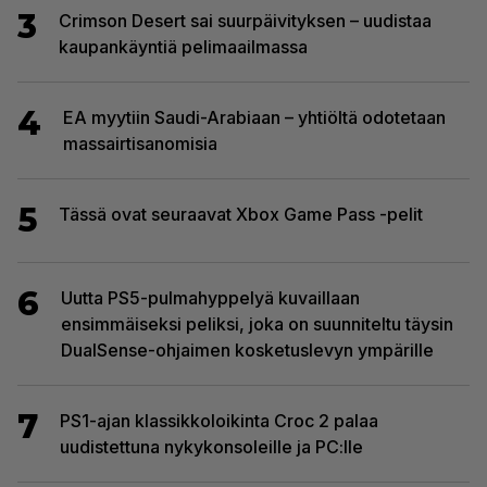
3
Crimson Desert sai suurpäivityksen – uudistaa
kaupankäyntiä pelimaailmassa
4
EA myytiin Saudi-Arabiaan – yhtiöltä odotetaan
massairtisanomisia
5
Tässä ovat seuraavat Xbox Game Pass -pelit
6
Uutta PS5-pulmahyppelyä kuvaillaan
ensimmäiseksi peliksi, joka on suunniteltu täysin
DualSense-ohjaimen kosketuslevyn ympärille
7
PS1-ajan klassikkoloikinta Croc 2 palaa
uudistettuna nykykonsoleille ja PC:lle