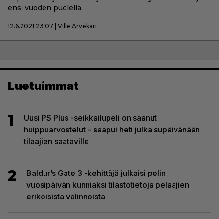
ensi vuoden puolella.
12.6.2021 23:07 | Ville Arvekari
Luetuimmat
1
Uusi PS Plus -seikkailupeli on saanut
huippuarvostelut – saapui heti julkaisupäivänään
tilaajien saataville
2
Baldur’s Gate 3 -kehittäjä julkaisi pelin
vuosipäivän kunniaksi tilastotietoja pelaajien
erikoisista valinnoista