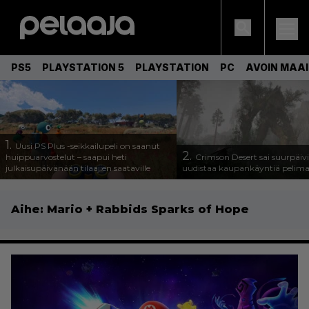
PS5
PLAYSTATION 5
PLAYSTATION
PC
AVOIN MAA
1.
Uusi PS Plus -seikkailupeli on saanut
2.
huippuarvostelut – saapui heti
Crimson Desert sai suurpäivi
julkaisupäivänään tilaajien saataville
uudistaa kaupankäyntiä pelim
Aihe:
Mario + Rabbids Sparks of Hope