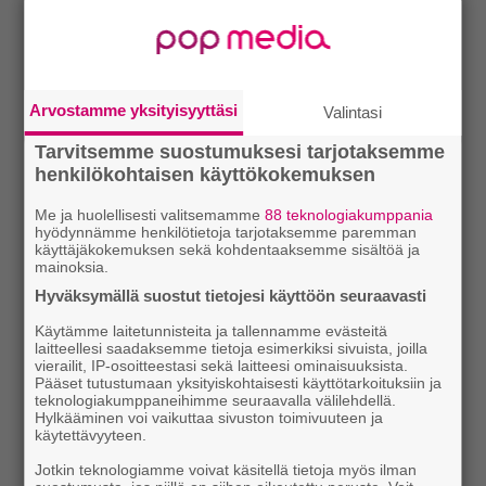
Arvostamme yksityisyyttäsi
Valintasi
Tarvitsemme suostumuksesi tarjotaksemme
henkilökohtaisen käyttökokemuksen
Me ja huolellisesti valitsemamme
88 teknologiakumppania
hyödynnämme henkilötietoja tarjotaksemme paremman
käyttäjäkokemuksen sekä kohdentaaksemme sisältöä ja
mainoksia.
Hyväksymällä suostut tietojesi käyttöön seuraavasti
Käytämme laitetunnisteita ja tallennamme evästeitä
laitteellesi saadaksemme tietoja esimerkiksi sivuista, joilla
vierailit, IP-osoitteestasi sekä laitteesi ominaisuuksista.
Pääset tutustumaan yksityiskohtaisesti käyttötarkoituksiin ja
teknologiakumppaneihimme seuraavalla välilehdellä.
Hylkääminen voi vaikuttaa sivuston toimivuuteen ja
käytettävyyteen.
Jotkin teknologiamme voivat käsitellä tietoja myös ilman