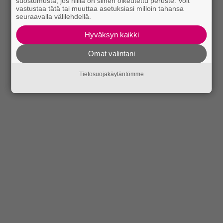
suostumusta, jos niillä on siihen oikeutettu peruste. Voit
vastustaa tätä tai muuttaa asetuksiasi milloin tahansa
seuraavalla välilehdellä.
Hyväksyn kaikki
Omat valintani
Tietosuojakäytäntömme