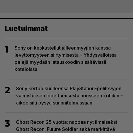
Luetuimmat
1
Sony on keskustellut jälleenmyyjien kanssa
levyttömyyteen siirtymisestä – Yhdysvalloissa
pelejä myydään latauskoodin sisältävissä
koteloissa
2
Sony kertoo kuulleensa PlayStation-pelilevyjen
valmistuksen lopettamisesta nousseen kritiikin –
aikoo silti pysyä suunnitelmassaan
3
Ghost Recon 25 vuotta: nappaa nyt ilmaiseksi
Ghost Recon: Future Soldier sekä merkittävä