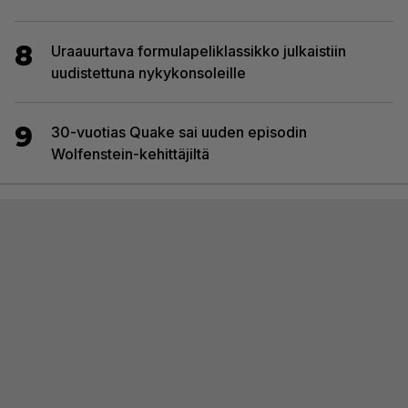
8
Uraauurtava formulapeliklassikko julkaistiin
uudistettuna nykykonsoleille
9
30-vuotias Quake sai uuden episodin
Wolfenstein-kehittäjiltä