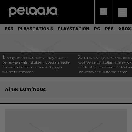
PS5
PLAYSTATION 5
PLAYSTATION
PC
PS6
XBOX 
1.
2.
Sony kertoo kuulleensa PlayStation-
Tulevassa ajopelissä voi koke
pelilevyjen valmistuksen lopettamisesta
kyytipalveluyrittäjän arjen – joka
nousseen kritiikin – aikoo silti pysyä
matkustajalla on oma hulvaton
suunnitelmassaan
koskettava tai outo tarinansa
Aihe:
Luminous