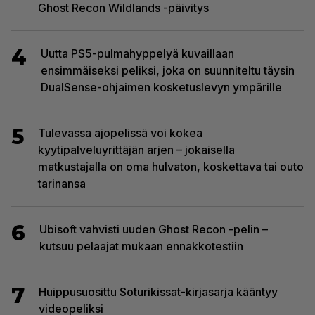
Ghost Recon Wildlands -päivitys
4
Uutta PS5-pulmahyppelyä kuvaillaan
ensimmäiseksi peliksi, joka on suunniteltu täysin
DualSense-ohjaimen kosketuslevyn ympärille
5
Tulevassa ajopelissä voi kokea
kyytipalveluyrittäjän arjen – jokaisella
matkustajalla on oma hulvaton, koskettava tai outo
tarinansa
6
Ubisoft vahvisti uuden Ghost Recon -pelin –
kutsuu pelaajat mukaan ennakkotestiin
7
Huippusuosittu Soturikissat-kirjasarja kääntyy
videopeliksi