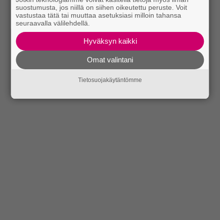
suostumusta, jos niillä on siihen oikeutettu peruste. Voit
vastustaa tätä tai muuttaa asetuksiasi milloin tahansa
seuraavalla välilehdellä.
Hyväksyn kaikki
Omat valintani
Tietosuojakäytäntömme