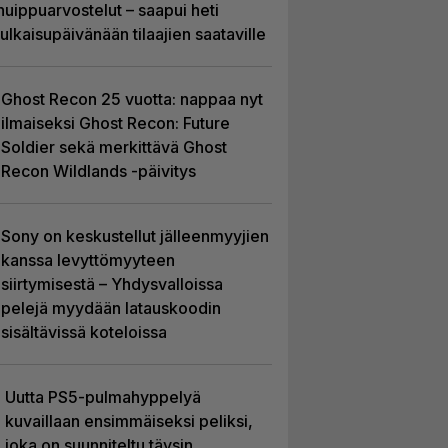
huippuarvostelut – saapui heti
julkaisupäivänään tilaajien saataville
Ghost Recon 25 vuotta: nappaa nyt
ilmaiseksi Ghost Recon: Future
Soldier sekä merkittävä Ghost
Recon Wildlands -päivitys
Sony on keskustellut jälleenmyyjien
kanssa levyttömyyteen
siirtymisestä – Yhdysvalloissa
pelejä myydään latauskoodin
sisältävissä koteloissa
Uutta PS5-pulmahyppelyä
kuvaillaan ensimmäiseksi peliksi,
joka on suunniteltu täysin