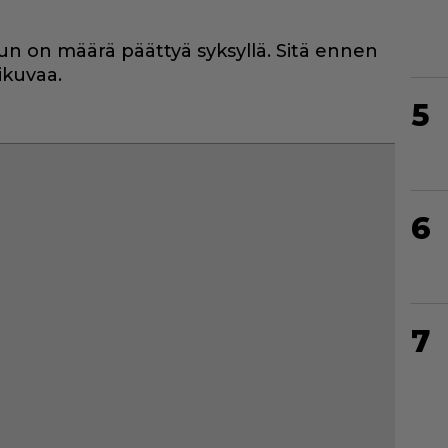
n on määrä päättyä syksyllä. Sitä ennen
ikuvaa.
5
6
7