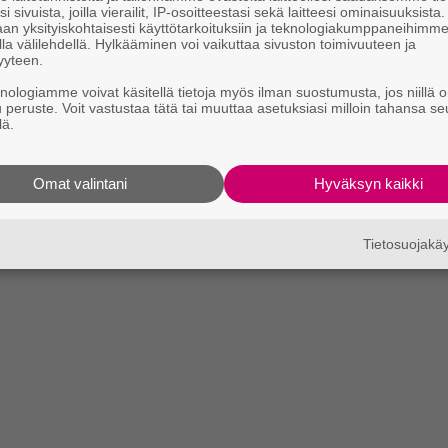
i sivuista, joilla vierailit, IP-osoitteestasi sekä laitteesi ominaisuuksista
an yksityiskohtaisesti käyttötarkoituksiin ja teknologiakumppaneihimm
la välilehdellä. Hylkääminen voi vaikuttaa sivuston toimivuuteen ja
yyteen.
knologiamme voivat käsitellä tietoja myös ilman suostumusta, jos niillä o
u peruste. Voit vastustaa tätä tai muuttaa asetuksiasi milloin tahansa se
lä.
Omat valintani
Hyväksyn kaikki
Tietosuojak