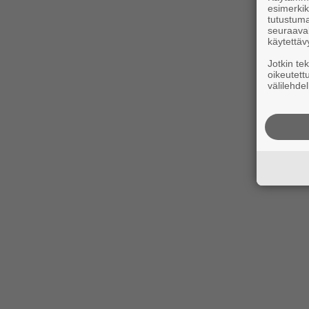
esimerkiks
tutustuma
seuraaval
käytettäv
Jotkin te
oikeutett
välilehdel