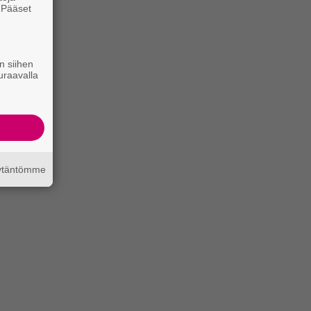
. Pääset
e
n siihen
uraavalla
äytäntömme