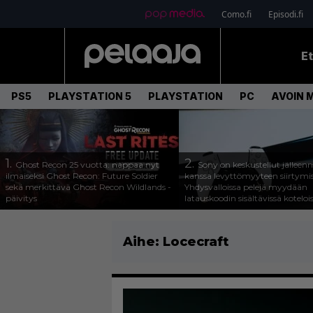
Como.fi
Episodi.fi
E
PS5
PLAYSTATION 5
PLAYSTATION
PC
AVOIN 
1.
2.
Ghost Recon 25 vuotta: nappaa nyt
Sony on keskustellut jälleen
ilmaiseksi Ghost Recon: Future Soldier
kanssa levyttömyyteen siirtymis
sekä merkittävä Ghost Recon Wildlands -
Yhdysvalloissa pelejä myydään
päivitys
latauskoodin sisältävissä koteloi
Aihe:
Locecraft