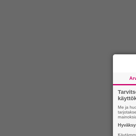
Ar
Tarvit
käytt
Me ja huo
tarjotak
mainoksi
Hyväksym
Käytämme 