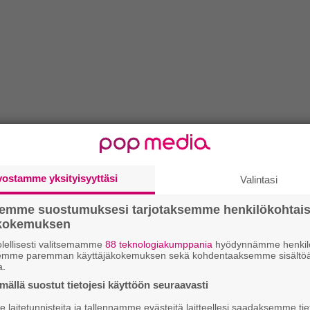
vostamme yksityisyyttäsi
Valintasi
semme suostumuksesi tarjotaksemme henkilökohtai
ökokemuksen
lellisesti valitsemamme
88 teknologiakumppania
hyödynnämme henkilö
semme paremman käyttäjäkokemuksen sekä kohdentaaksemme sisältöä
a.
ällä suostut tietojesi käyttöön seuraavasti
laitetunnisteita ja tallennamme evästeitä laitteellesi saadaksemme tie