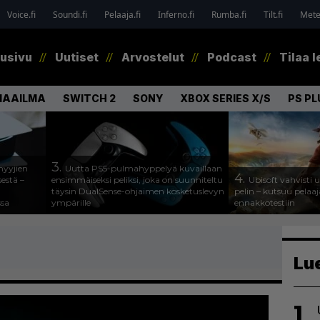
Voice.fi
Soundi.fi
Pelaaja.fi
Inferno.fi
Rumba.fi
Tilt.fi
Metel
tusivu
Uutiset
Arvostelut
Podcast
Tilaa l
MAAILMA
SWITCH 2
SONY
XBOX SERIES X/S
PS PL
3.
myyjien
Uutta PS5-pulmahyppelyä kuvaillaan
4.
estä –
ensimmäiseksi peliksi, joka on suunniteltu
Ubisoft vahvisti
täysin DualSense-ohjaimen kosketuslevyn
pelin – kutsuu pela
ssa
ympärille
ennakkotestiin
Lu
1