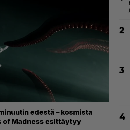
2
3
minuutin edestä – kosmista
4
 of Madness esittäytyy