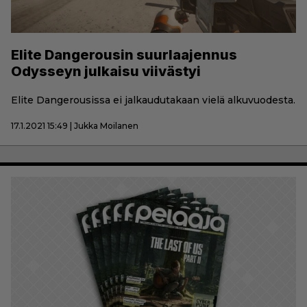
Elite Dangerousin suurlaajennus
Odysseyn julkaisu viivästyi
Elite Dangerousissa ei jalkaudutakaan vielä alkuvuodesta.
17.1.2021 15:49 | Jukka Moilanen