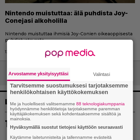
Nintendo muistuttaa: älä puhdista Joy-
Conejasi alkoholilla
Nintendo muistuttaa ihmisiä Joy-Conien oikeaoppisesta
puhdistustavasta.
12.4.2020 11:01 | Teo Scheepstra
Artikkelien
Arvostamme yksityisyyttäsi
Vanhemmat artikkelit
Valintasi
selaus
Tarvitsemme suostumuksesi tarjotaksemme
henkilökohtaisen käyttökokemuksen
Luetuimmat
Me ja huolellisesti valitsemamme
88 teknologiakumppania
hyödynnämme henkilötietoja tarjotaksemme paremman
käyttäjäkokemuksen sekä kohdentaaksemme sisältöä ja
mainoksia.
1
Sony kertoo kuulleensa PlayStation-pelilevyjen
Hyväksymällä suostut tietojesi käyttöön seuraavasti
valmistuksen lopettamisesta nousseen kritiikin –
aikoo silti pysyä suunnitelmassaan
Käytämme laitetunnisteita ja tallennamme evästeitä