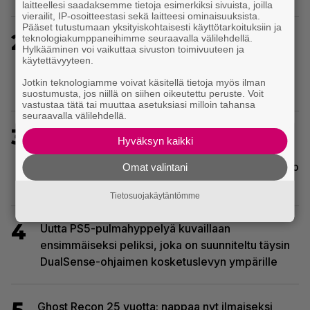
laitteellesi saadaksemme tietoja esimerkiksi sivuista, joilla
vierailit, IP-osoitteestasi sekä laitteesi ominaisuuksista.
Pääset tutustumaan yksityiskohtaisesti käyttötarkoituksiin ja
2
Sony on keskustellut jälleenmyyjien kanssa
teknologiakumppaneihimme seuraavalla välilehdellä.
Hylkääminen voi vaikuttaa sivuston toimivuuteen ja
levyttömyyteen siirtymisestä – Yhdysvalloissa
käytettävyyteen.
pelejä myydään latauskoodin sisältävissä
Jotkin teknologiamme voivat käsitellä tietoja myös ilman
koteloissa
suostumusta, jos niillä on siihen oikeutettu peruste. Voit
vastustaa tätä tai muuttaa asetuksiasi milloin tahansa
seuraavalla välilehdellä.
3
Tulevassa ajopelissä voi kokea
Hyväksyn kaikki
kyytipalveluyrittäjän arjen – jokaisella
matkustajalla on oma hulvaton, koskettava tai outo
Omat valintani
tarinansa
Tietosuojakäytäntömme
4
Uutta PS5-pulmahyppelyä kuvaillaan
ensimmäiseksi peliksi, joka on suunniteltu täysin
DualSense-ohjaimen kosketuslevyn ympärille
Ghost Recon 25 vuotta: nappaa nyt ilmaiseksi