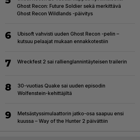
5
Ghost Recon: Future Soldier sekä merkittävä
Ghost Recon Wildlands -päivitys
6
Ubisoft vahvisti uuden Ghost Recon -pelin –
kutsuu pelaajat mukaan ennakkotestiin
7
Wreckfest 2 sai rallienglannintäyteisen trailerin
8
30-vuotias Quake sai uuden episodin
Wolfenstein-kehittäjiltä
9
Metsästyssimulaattorin jatko-osa saapuu ensi
kuussa – Way of the Hunter 2 päivättiin